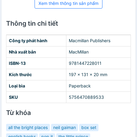
Xem thêm thông tin sản phẩm
Thông tin chi tiết
Công ty phát hành
Macmillan Publishers
Nhà xuất bản
MacMillan
ISBN-13
9781447228011
Kích thước
197 x 131 x 20 mm
Loại bìa
Paperback
SKU
5756470889533
Từ khóa
all the bright places
neil gaiman
box set
english books
pop it
the little prince