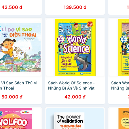
Giấy
42.500 đ
139.500 đ
o Vì Sao Sách Thú Vị
Sách World Of Science -
Sách Wor
n Thoại
Những Bí Ẩn Về Sinh Vật
Những Bí
Thủy Sinh
Thiên Nh
50.000 đ
42.000 đ