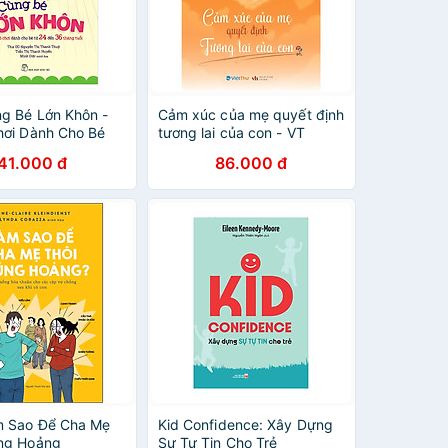
g Bé Lớn Khôn -
Cảm xúc của mẹ quyết định
hơi Dành Cho Bé
tương lai của con - VT
n 36 Tháng Tuổi
41.000 đ
86.000 đ
m Sao Để Cha Mẹ
Kid Confidence: Xây Dựng
ng Hoảng
Sự Tự Tin Cho Trẻ