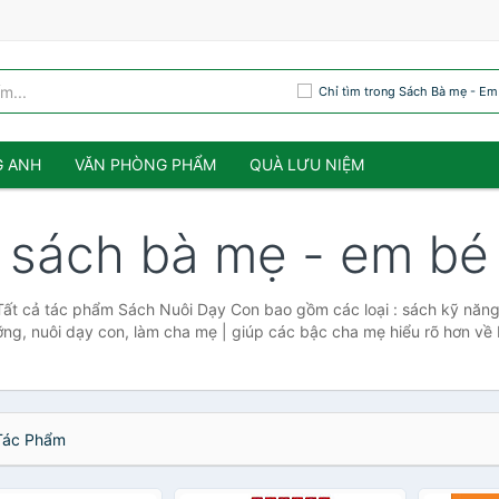
Chỉ tìm trong Sách Bà mẹ - Em
G ANH
VĂN PHÒNG PHẨM
QUÀ LƯU NIỆM
sách bà mẹ - em bé
Tất cả tác phẩm Sách Nuôi Dạy Con bao gồm các loại : sách kỹ năng
ng, nuôi dạy con, làm cha mẹ | giúp các bậc cha mẹ hiểu rõ hơn về 
ác Phẩm