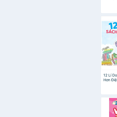
Karen Kwek
Một Tờ 
Huyền Linh
Kỷ Giang Hồng
Park Sung-woo
Christian Stang
Dagmar Geisler
Ernest Tan
Gilles Diederichs
Hannah Pang
Nguyễn Hào
1980 Edu
Adele Faber
Adele Faber & Elaine Mazlish
12 Lí D
Céline Alvarez
Hơn Điệ
DK
Gail Silver
Hector Malot
Huy Tiến
Little Stars
Lưu Dung