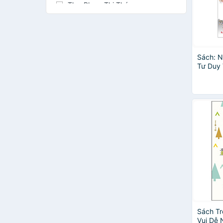
Ths. Phạm Thị Thúy
Vương Kỳ
Vương Trung Hiếu
Alicia Vu
Andy Puddicombe
Sách: 
Anna Herzog
Tư Duy 
BS. Lê Tiểu My
Đỗ Hồng Ngọc
Kim Geon Oh
Masato Takeuchi
Mẹ Pony
Ngọc Lân
Nguyễn Trung - Phạm Thị Ngọc
Trâm
Nhiều
Song Linh
TS. BS. Bùi Chí Thương
Vương Nguy (chủ biên)
Yasumi Morito
Sách Tr
Jane Nelsen
Vui Dễ 