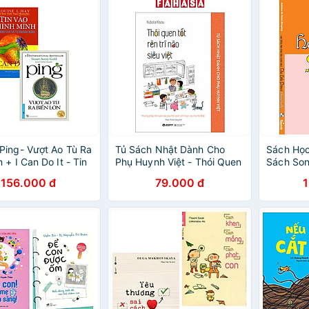
ing- Vượt Ao Tù Ra
Tủ Sách Nhật Dành Cho
Sách Học
 + I Can Do It - Tin
Phụ Huynh Việt - Thói Quen
Sách Son
nh Mình (Bộ 2 Cuốn)
Tốt Rèn Trí Não Siêu Việt
Prince H
156.000 đ
79.000 đ