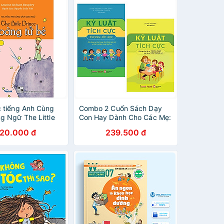
 tiếng Anh Cùng
Combo 2 Cuốn Sách Dạy
g Ngữ The Little
Con Hay Dành Cho Các Mẹ:
oàng Tử Bé
Kỷ Luật Tích Cực + Kỷ Luật
120.000 đ
239.500 đ
Tích Cực Trong Lớp Học /
Sách Kiến Thức - Kỹ Năng
Cho Trẻ (Tặng Poster An
Toàn Cho Con Yêu)