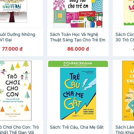
Nuôi Dưỡng Những
Sách Toán Học Và Nghệ
Sách Cùn
Vĩ Đại
Thuật Sáng Tạo Cho Trẻ Em
30 Trò C
Từ 24 Đế
77.000 đ
86.000 đ
ò Chơi Cho Con: Trò
Sách: Trẻ Cáu, Cha Mẹ Gắt
Sách Là
Nhất Thế Gian Với
Thôi Khủ