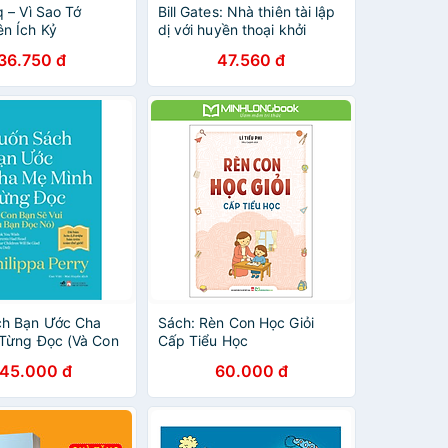
 – Vì Sao Tớ
Bill Gates: Nhà thiên tài lập
n Ích Kỷ
dị với huyền thoại khởi
nghiệp Microsoft - Bộ sách
36.750 đ
47.560 đ
ươm mầm tỷ phú nhí
Bizbooks
ch Bạn Ước Cha
Sách: Rèn Con Học Giỏi
Từng Đọc (Và Con
Cấp Tiểu Học
ui Nếu Bạn Đọc
145.000 đ
60.000 đ