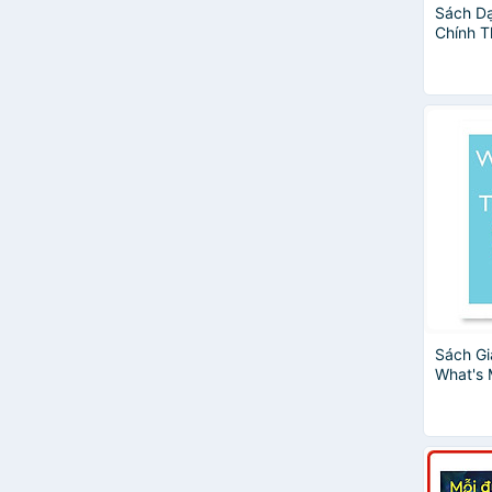
Sách Dạ
Chính T
Sách Gi
What's 
- Tâm L
Hành Ch
- Tuổi 