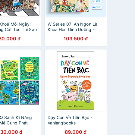
Khoẻ Mỗi Ngày:
W Series 07: Ăn Ngon Là
g Cắt Tóc Thì Sao
Khoa Học Dinh Dưỡng -
Vanlangbooks
30.000 đ
103.500 đ
Q Sách Kĩ Năng
Dạy Con Về Tiền Bạc -
 Mê Cung Phát
Vanlangbooks
 Duy
30.000 đ
89.000 đ