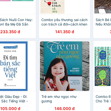
Sách Nuôi Con Hay:
Combo yêu thương sai cách
Sách Bé 
on! Ba Mẹ Đã Sẵn
con trách cả đời+cách khen
Nếu Khôn
 Để Con Được Ốm
cách mắng cách phạt con
233.350 đ
141.350 đ
Cuốn Cẩm Nang
(bản đặc biệt tặng kèm
on Tinh Tế Dành
bookmark AHA)
 Cha Mẹ / Tặng
kmark Green Life)
iệt Giàu Đẹp - Đi
Trẻ em như ngọc như
Combo 6
 Sắc Tiếng Việt -
gương
Cho Trẻ:
Triển Tư
105.000 đ
146.000 đ
4