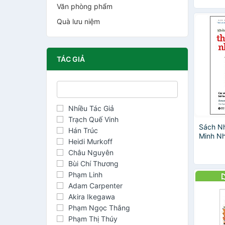
Văn phòng phẩm
Quà lưu niệm
TÁC GIẢ
Nhiều Tác Giả
Trạch Quế Vinh
Sách N
Hán Trúc
Minh Nh
Heidi Murkoff
Châu Nguyên
Bùi Chí Thương
Phạm Linh
Adam Carpenter
Akira Ikegawa
Phạm Ngọc Thắng
Phạm Thị Thúy