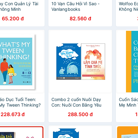
y Con Quản Lý Tài
10 Vạn Câu Hỏi Vì Sao -
Wolfoo Eq
hông Minh
Vanlangbooks
Không Nê
65.200 đ
82.560 đ
áo Dục Tuổi Teen:
Combo 2 cuốn Nuôi Dạy
Cuốn Sá
My Tween Thinking?
Con: Nuôi Con Bằng Yêu
Mẹ Mình 
ý Học Trẻ Em Thực
Thương Dạy Con Bằng Lý
Bạn Sẽ V
228.673 đ
288.500 đ
o Cha Mẹ Hiện Đại
Trí + Làm cha mẹ tỉnh thức
Nó)
Từ 8 Đến 12