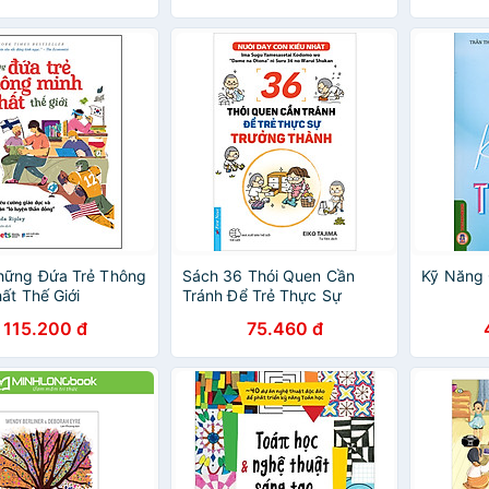
hững Đứa Trẻ Thông
Sách 36 Thói Quen Cần
Kỹ Năng 
ất Thế Giới
Tránh Để Trẻ Thực Sự
Trưởng Thành (Nuôi Dạy
115.200 đ
75.460 đ
Con Kiểu Nhật)