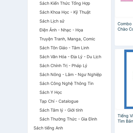
Sách Kiến Thức Tổng Hợp
Sách Khoa Học - Kỹ Thuật
Sách Lịch sử
Combo 
Chào C
Điện Ảnh - Nhạc - Họa
Sàng +
Truyện Tranh, Manga, Comic
(Bộ 2 
Chăm C
Sách Tôn Giáo - Tâm Linh
Cho Bậc
Kèm Boo
Sách Văn Hóa - Địa Lý - Du Lịch
Sách Chính Trị - Pháp Lý
Sách Nông - Lâm - Ngư Nghiệp
Sách Công Nghệ Thông Tin
Sách Y Học
Tạp Chí - Catalogue
Sách Tâm lý - Giới tính
Tiếng V
Sách Thường Thức - Gia Đình
Tìm Bản
Trẻ
Sách tiếng Anh