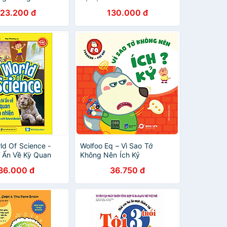
123.200 đ
130.000 đ
ld Of Science -
Wolfoo Eq – Vì Sao Tớ
 Ẩn Về Kỳ Quan
Không Nên Ích Kỷ
iên
36.000 đ
36.750 đ