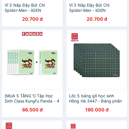
Vỉ 3 Nắp Đậy Bút Chì
Vỉ 3 Nắp Đậy Bút Chì
Spider-Man - iiGEN
Spider-Man - iiGEN
YZ310013
YZ310098
20.700 đ
20.700 đ
[MUA 5 TẶNG 1] Tập Học
Lốc 5 bảng gỗ học sinh
Sinh Class Kungfu Panda - 4
Hồng Hà 3447 - Bảng phấn
Ô Ly - 96 Trang 100gsm -
4 ô ly theo chương trình SGK
66.500 đ
190.000 đ
Hồng Hà 0332 - Màu Xanh
mới
Lá