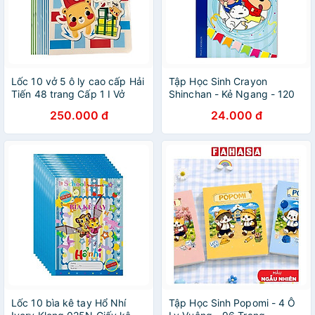
Lốc 10 vở 5 ô ly cao cấp Hải
Tập Học Sinh Crayon
Tiến 48 trang Cấp 1 I Vở
Shinchan - Kẻ Ngang - 120
dùng cho học sinh Tiểu học
Trang 70gsm - Plus 700-
250.000 đ
24.000 đ
Sắc màu 1824
V073 - Màu Xanh Dương
Lốc 10 bìa kê tay Hổ Nhí
Tập Học Sinh Popomi - 4 Ô