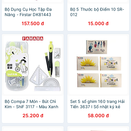
Bộ Dụng Cụ Học Tập Đa
Bộ 5 Thước bộ Điểm 10 SR-
Năng - Firstar DK81443
012
157.500 đ
15.000 đ
Bộ Compa 7 Món - Bút Chì
Set 5 sổ ghim 160 trang Hải
Kim - ShiF 3117 - Màu Xanh
Tiến 3637 I Sổ nhật ký kẻ
Lá
caro nhỏ gọn ghi chấm công
25.200 đ
58.000 đ
và danh bạ