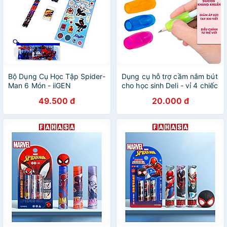
Bộ Dụng Cụ Học Tập Spider-
Dụng cụ hỗ trợ cầm nắm bút
Man 6 Món - iiGEN
cho học sinh Deli - vỉ 4 chiếc
EN310099
- 507
49.500 đ
20.000 đ