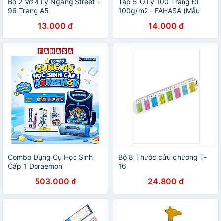
Bộ 2 Vở 4 Ly Ngang Street -
Tập 5 Ô Ly 100 Trang ĐL
96 Trang A5
100g/m2 - FAHASA (Mẫu
Màu Giao Ngẫu Nhiên)
13.000 đ
14.000 đ
Combo Dụng Cụ Học Sinh
Bộ 8 Thước cửu chương T-
Cấp 1 Doraemon
16
503.000 đ
24.800 đ