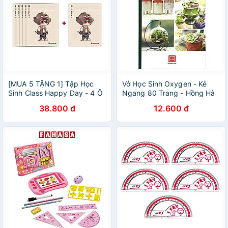
[MUA 5 TẶNG 1] Tập Học
Vở Học Sinh Oxygen - Kẻ
Sinh Class Happy Day - 4 Ô
Ngang 80 Trang - Hồng Hà
Ly Vuông - 96 Trang 58gsm
1090 (Mẫu Màu Giao Ngẫu
38.800 đ
12.600 đ
- Hồng Hà 0350 - Mẫu 4
Nhiên)