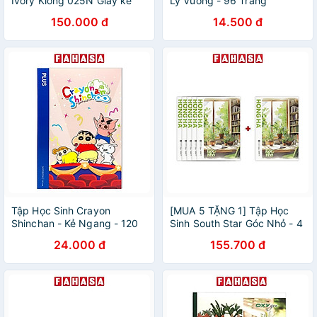
Ivory Klong 025N Giấy kê
Ly Vuông - 96 Trang
tay giữ vở sạch chữ đẹp
100gsm - The Sun (Mẫu Bìa
150.000 đ
14.500 đ
Klong MS025
Giao Ngẫu Nhiên)
Tập Học Sinh Crayon
[MUA 5 TẶNG 1] Tập Học
Shinchan - Kẻ Ngang - 120
Sinh South Star Góc Nhỏ - 4
Trang 70gsm - Plus 700-
Ô Ly - 200 Trang 80gsm -
24.000 đ
155.700 đ
V073 - Màu Hồng
Hồng Hà 0767 - Mẫu 4