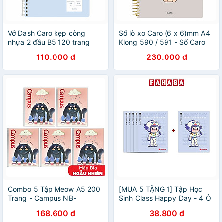
Vở Dash Caro kẹp còng
Sổ lò xo Caro (6 x 6)mm A4
nhựa 2 đầu B5 120 trang
Klong 590 / 591 - Sổ Caro
Klong 809 / MS809
Klong MS590 / MS591
110.000 đ
230.000 đ
Combo 5 Tập Meow A5 200
[MUA 5 TẶNG 1] Tập Học
Trang - Campus NB-
Sinh Class Happy Day - 4 Ô
AMEO200 (Mẫu Màu Giao
Ly Vuông - 96 Trang 58gsm
168.600 đ
38.800 đ
Ngẫu Nhiên)
- Hồng Hà 0350 - Mẫu 1