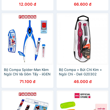
Nb-097 (Giao Mẫu Ngẫu
YZ310032
12.000 đ
66.600 đ
Nhiên)
Bộ Compa Spider-Man Kèm
Bộ Compa + Bút Chì Kim +
Ngòi Chì Và Gôm Tẩy - iiGEN
Ngòi Chì - Deli G20302
YZ310072
71.100 đ
46.000 đ