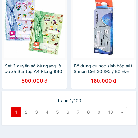
Set 2 quyển sổ kẻ ngang lò
Bộ dụng cụ học sinh hộp sắt
xo xé Startup A4 Klong 980
9 món Deli 30695 / Bộ Eke
/ 982 - Sổ lò xo kẻ ngang có
compa G30695 sử dụng chì
500.000 đ
180.000 đ
lề
gỗ
Trang 1/100
1
2
3
4
5
6
7
8
9
10
»