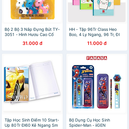
Bộ 2 Bộ 3 Nắp Đựng Bút TY-
HH - Tập 96Tr Class Heo
3051 - Hình Hươu Cao Cổ
Boo, 4 Ly Ngang, 96 Tr, Đl
80/90-92L (5Q/Lốc)( Giao
31.000 đ
11.000 đ
Mẫu Ngẫu Nhiên)
Tập Học Sinh Điểm 10 Start-
Bộ Dụng Cụ Học Sinh
Up 80Tr Đl60 Kẻ Ngang Sm
Spider-Man - iiGEN