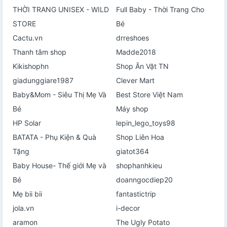
THỜI TRANG UNISEX - WILD
Full Baby - Thời Trang Cho
STORE
Bé
Cactu.vn
drreshoes
Thanh tâm shop
Madde2018
Kikishophn
Shop Ăn Vặt TN
giadunggiare1987
Clever Mart
Baby&Mom - Siêu Thị Mẹ Và
Best Store Việt Nam
Bé
Máy shop
HP Solar
lepin_lego_toys98
BATATA - Phụ Kiện & Quà
Shop Liên Hoa
Tặng
giatot364
Baby House- Thế giới Mẹ và
shophanhkieu
Bé
doanngocdiep20
Mẹ bii bii
fantastictrip
jola.vn
i-decor
aramon
The Ugly Potato