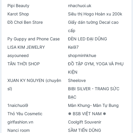
Pipi Beauty
nhachuoi.uk
Karot Shop
Siêu thị Hogo Hoàn xu 200k
Đồ Chơi Ben Store
Giấy dán tường Decal cao
cấp
Py Guppy and Phone Case
ĐÈN LED ĐẠI DŨNG
LISA KIM JEWELRY
Kei97
asyouneed
shopminhkhue
TÂN THỜI SHOP
ĐỒ TẬP GYM, YOGA VÀ PHỤ
KIỆN
XUAN KY NGUYEN (chuyên
Sheelove
sĩ)
BIBI SILVER - TRANG SỨC
BẠC
1naichuoi9
Màn Khung- Màn Tự Bung
Thỏ Yêu Cosmetic
❅ BSB VIỆT NAM ❅
girlfashion.vn
Coolgift Souvenir
Nanci room
SẦM TIẾN DŨNG