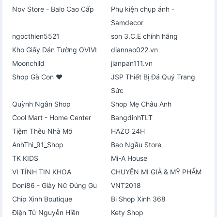
Nov Store - Balo Cao Cấp
Phụ kiện chụp ảnh -
Samdecor
ngocthien5521
son 3.C.E chính hãng
Kho Giấy Dán Tường OVIVI
diannao022.vn
Moonchild
jianpan111.vn
Shop Gà Con ♥
JSP Thiết Bị Đá Quý Trang
Sức
Quỳnh Ngân Shop
Shop Mẹ Châu Anh
Cool Mart - Home Center
BangdinhTLT
Tiệm Thêu Nhà Mỡ
HAZO 24H
AnhThi_91_Shop
Bao Ngầu Store
TK KIDS
Mi-A House
VI TÍNH TIN KHOA
CHUYÊN MI GIẢ & MỸ PHẨM
Doni86 - Giày Nữ Đúng Gu
VNT2018
Chip Xinh Boutique
Bi Shop Xinh 368
Điện Tử Nguyễn Hiền
Kety Shop