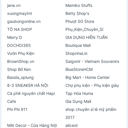
jane.vn
Mamiko Stuffs
xuongmaytnt
Betty Shop's
gaubongonline.vn
Phượt SG Store
TÔ NA SHOP
Phụ_Kiện_Chuyên_Sỉ
Merry D
GIA DỤNG HIỀN TUẤN
DOCHOI365
Boutique Mall
Vườn Phụ Kiện
ShopnhaLin
BrownShop.vn
Saigonir - Vietnam Souvenirs
Shop Bố Ken
BlueStoreHCM
Baoda_oplung
Big Mart - Home Center
8-3 SNEAKER HÀ NỘI
Chợ phụ kiện - Phụ kiện giày
Cà phê nguyên chất Hapi
Tạp Hóa Huma
Cafe
Gia Dụng Mall
Phi Phi 911
shop chuyên sỉ lẻ mỹ phẩm
2017
MAI Decor - Cửa Hàng Nội
aliceot