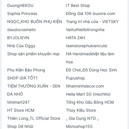
DuongHEKOU
IT Best Shop
Sophia Princess
Đồng Giá 10K buonre.com
NGỌC_KHO BUÔN PHỤ KIỆN
Trang trí nhà cửa - VIETSKY
daudocosmetic
Vattuthietbitrongnha
BYJOLIEVN
HATA 24H
Nhà Của Oggy
teenstorephukiencute
Shop sản phẩm khuyến mại
HA HandmadeVật liệu làm
hoa
Phụ Kiện Bảo Phong
Đồ Chơi_Đồ Dùng Học Sinh
SHOP GIÁ TỐT1
Pupushop
TIỆM THƯỜNG XUÂN - SEN
Nhatminhdecor.com
ĐÁ NHỎ
Hella Mart SG (mechito)
timimart247
Tổng Kho Gấu Bông HCM
HT Store HCM
Thúy Kiều Store
Thiên Long_TL Official Store
_ Gia Dụng NTD _
Shop Dế Nhũi
Monoshop155