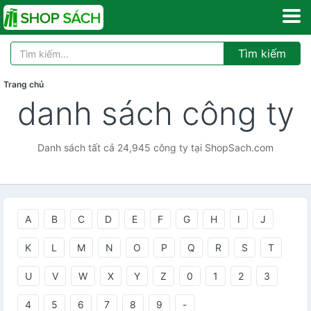
Tìm kiếm
Trang chủ
danh sách công ty
Danh sách tất cả 24,945 công ty tại ShopSach.com
A
B
C
D
E
F
G
H
I
J
K
L
M
N
O
P
Q
R
S
T
U
V
W
X
Y
Z
0
1
2
3
4
5
6
7
8
9
-