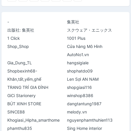
-
集英社
出版社: 集英社
スクウェア・エニックス
1 Click
1001 Plus
Shop_Shop
Cửa hàng Mô Hình
AutoNo1.vn
Gia_Dung_TL
hangsigiale
Shopbexinh68-
shophatdo09
Khăn,tất,yếm,ghế
Len Sợi AN NAM
TRANG TRÍ GIA ĐÌNH
shopgiasi116
GiCi Starionery
winshop8386
BÚT XINH STORE
dangtantung1987
SINCE88
melody.vn
Khogiasi_Hipha_smarthome
nguyenphamthuhien113
phamthu835
Sing Home interior