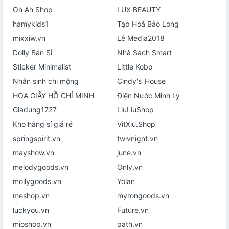
Oh Ah Shop
LUX BEAUTY
hamykids1
Tạp Hoá Bảo Long
mixxiw.vn
Lê Media2018
Dolly Bán Sỉ
Nhà Sách Smart
Sticker Minimalist
Little Kobo
Nhân sinh chi mộng
Cindy's_House
HOA GIẤY HỒ CHÍ MINH
Điện Nước Minh Lý
Giadung1727
LiuLiuShop
Kho hàng sỉ giá rẻ
VitXiu.Shop
springspirit.vn
twivnignt.vn
mayshow.vn
june.vn
melodygoods.vn
Only.vn
moilygoods.vn
Yolan
meshop.vn
myrongoods.vn
luckyou.vn
Future.vn
mioshop.vn
path.vn