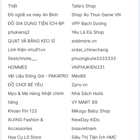
Thất
Talia's Shop
Đồ nghề xe máy An Bình
Shop Áo Thun Game VN
ĐỒ GIA DỤNG TIỆN ÍCH-BP
VPP Bạch Dương
phukienq2
Yêu Là Đủ Shop
QUẠT VÀ BĂNG KEO SỈ
soldmore.vn
Linh Kiện mtu91vn
order_chinachang
Sketchnote___
phuongkute3333333
HOMMES
VNPHUKIEN331
Vật Liệu Đóng Gói - PAKAPRO
Mèo86
ĐỒ CHƠI BÉ YÊU
Zpro.vn
Myo & Me Hàng Nhật chính
Nhà Sách Hutis
hãng
VY MART 89
Khoan Pin 123
Mikogu Baby Shop
XIJING Fashion &
NewDay KiDs
Accessories
bisavietnam
Họa Cụ Lỗ Store
Siêu Thị Tiện Ích HMC