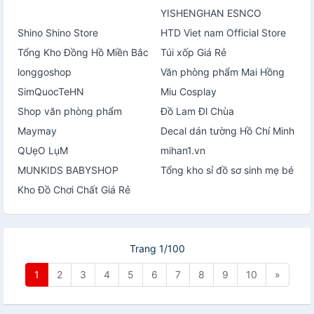
YISHENGHAN ESNCO
Shino Shino Store
HTD Viet nam Official Store
Tổng Kho Đồng Hồ Miền Bắc
Túi xốp Giá Rẻ
longgoshop
Văn phòng phẩm Mai Hồng
SimQuocTeHN
Miu Cosplay
Shop văn phòng phẩm
Đồ Lam Đl Chùa
Maymay
Decal dán tường Hồ Chí Minh
QUẹO LụM
mihan1.vn
MUNKIDS BABYSHOP
Tổng kho sỉ đồ sơ sinh mẹ bé
Kho Đồ Chơi Chất Giá Rẻ
Trang 1/100
1
2
3
4
5
6
7
8
9
10
»