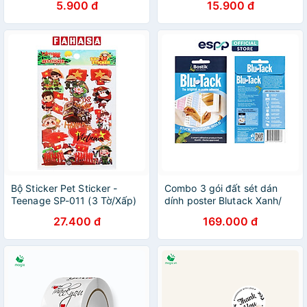
5.900 đ
15.900 đ
ký Lalunavn - A05
Bộ Sticker Pet Sticker -
Combo 3 gói đất sét dán
Teenage SP-011 (3 Tờ/Xấp)
dính poster Blutack Xanh/
Trắng 75G - BOSTIK
27.400 đ
169.000 đ