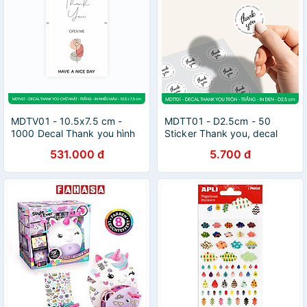
MDTV01 - 10.5x7.5 cm -
MDTT01 - D2.5cm - 50
1000 Decal Thank you hình
Sticker Thank you, decal
chữ nhật dán hộp carton,
Thank you tròn dán hộp
531.000 đ
5.700 đ
Label Thank you, tem nhãn
carton, tem cám ơn, nhãn
cảm ơn có sẵn keo dán niêm
dán cảm ơn trang trí gói
phong gói hàng
hàng