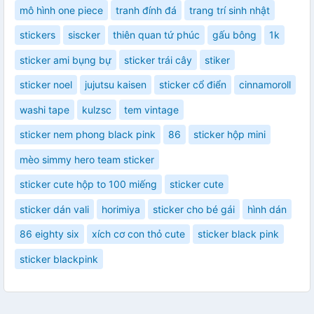
mô hình one piece
tranh đính đá
trang trí sinh nhật
stickers
siscker
thiên quan tứ phúc
gấu bông
1k
sticker ami bụng bự
sticker trái cây
stiker
sticker noel
jujutsu kaisen
sticker cổ điển
cinnamoroll
washi tape
kulzsc
tem vintage
sticker nem phong black pink
86
sticker hộp mini
mèo simmy hero team sticker
sticker cute hộp to 100 miếng
sticker cute
sticker dán vali
horimiya
sticker cho bé gái
hình dán
86 eighty six
xích cơ con thỏ cute
sticker black pink
sticker blackpink