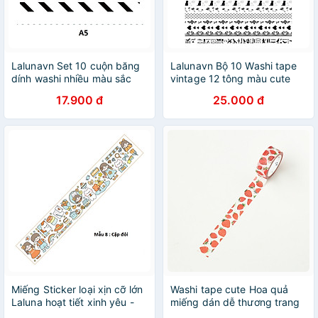
Lalunavn Set 10 cuộn băng
Lalunavn Bộ 10 Washi tape
dính washi nhiều màu sắc
vintage 12 tông màu cute
dùng trang trí
xinh yêu trang trí sổ tay
17.900 đ
25.000 đ
scrapbook/album độc đáo
bullet journal - A04
Miếng Sticker loại xịn cỡ lớn
Washi tape cute Hoa quả
Laluna hoạt tiết xinh yêu -
miếng dán dễ thương trang
A14
trí sổ tay bullet journal nhật