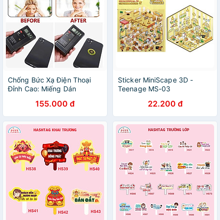
Chống Bức Xạ Điện Thoại
Sticker MiniScape 3D -
Đỉnh Cao: Miếng Dán
Teenage MS-03
Quantum Loại Tốt - An Toàn
155.000 đ
22.200 đ
và Hiệu Quả