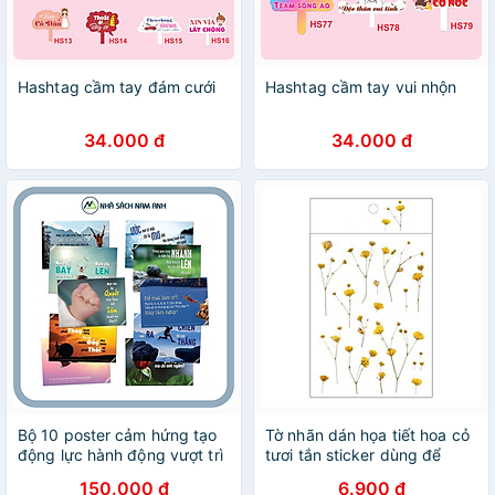
Hashtag cầm tay đám cưới
Hashtag cầm tay vui nhộn
34.000 đ
34.000 đ
Bộ 10 poster cảm hứng tạo
Tờ nhãn dán họa tiết hoa cỏ
động lực hành động vượt trì
tươi tắn sticker dùng để
hoãn - Fususu
trang trí sổ tay Lalunavn -
150.000 đ
6.900 đ
A15