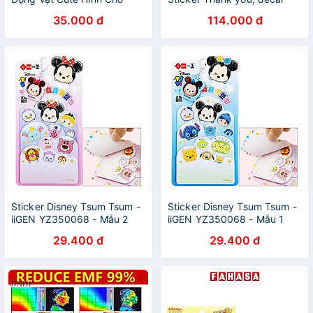
Mèo Gấu Chuột Cừu Bò Sóc
Thank you tròn dán hộp
35.000 đ
114.000 đ
Gà Vịt Heo Cute Cho Bé
carton, tem cám ơn, nhãn
dán cảm ơn trang trí gói
hàng
Sticker Disney Tsum Tsum -
Sticker Disney Tsum Tsum -
iiGEN YZ350068 - Mẫu 2
iiGEN YZ350068 - Mẫu 1
29.400 đ
29.400 đ