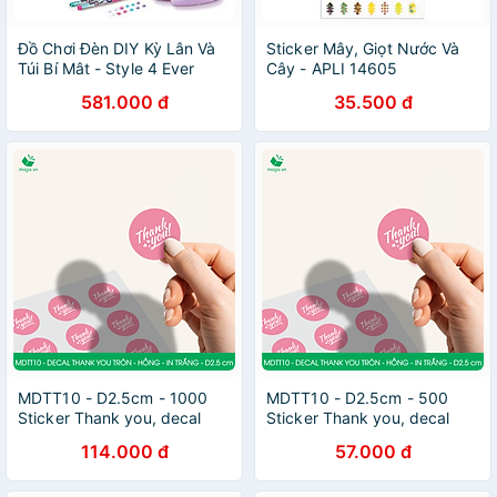
Đồ Chơi Đèn DIY Kỳ Lân Và
Sticker Mây, Giọt Nước Và
Túi Bí Mât - Style 4 Ever
Cây - APLI 14605
OFG301
581.000 đ
35.500 đ
MDTT10 - D2.5cm - 1000
MDTT10 - D2.5cm - 500
Sticker Thank you, decal
Sticker Thank you, decal
Thank you tròn dán hộp
Thank you tròn dán hộp
114.000 đ
57.000 đ
carton, tem cám ơn, nhãn
carton, tem cám ơn, nhãn
dán cảm ơn trang trí gói
dán cảm ơn trang trí gói