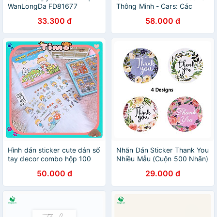
WanLongDa FD81677
Thông Minh - Cars: Các
Hãng Xe Hơi Trên Thế Giới
33.300 đ
58.000 đ
Tập 3
Hình dán sticker cute dán sổ
Nhãn Dán Sticker Thank You
tay decor combo hộp 100
Nhiều Mẫu (Cuộn 500 Nhãn)
tấm stickers chống nước
50.000 đ
29.000 đ
ST2