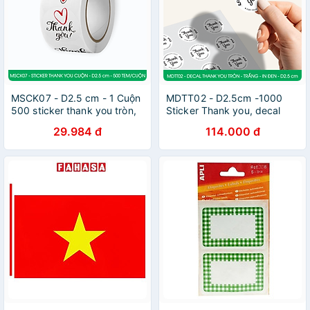
MSCK07 - D2.5 cm - 1 Cuộn
MDTT02 - D2.5cm -1000
500 sticker thank you tròn,
Sticker Thank you, decal
nhãn dán thank you, tem
Thank you tròn dán hộp
29.984 đ
114.000 đ
dán cảm ơn
carton, tem cám ơn, nhãn
dán cảm ơn trang trí gói
hàng