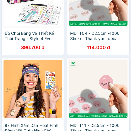
Đồ Chơi Bảng Vẽ Thiết Kế
MDTT04 - D2.5cm -1000
Thời Trang - Style 4 Ever
Sticker Thank you, decal
OFG320
Thank you tròn dán hộp
396.700 đ
114.000 đ
carton, tem cám ơn, nhãn
dán cảm ơn trang trí gói
hàng
97 Hình Xăm Dán Hoạt Hình,
MDTT11 - D2.5cm - 1000
Động Vật Cute Hình Chó
Sticker Thank you, decal