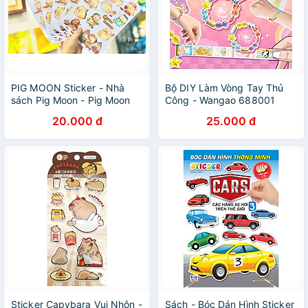
PIG MOON Sticker - Nhà
Bộ DIY Làm Vòng Tay Thủ
sách Pig Moon - Pig Moon
Công - Wangao 688001
Bookstore - Nhãn dán decal
20.000 đ
25.000 đ
- Decal trang trí - Sticker
dán trang trí ốp điện thoại
Sticker Capybara Vui Nhộn -
Sách - Bóc Dán Hình Sticker