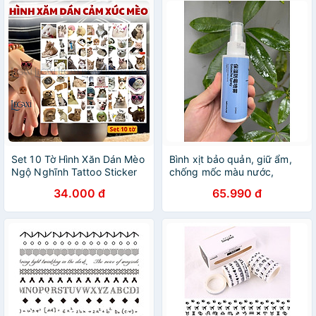
hàng
hàng
Set 10 Tờ Hình Xăn Dán Mèo
Bình xịt bảo quản, giữ ẩm,
Ngộ Nghĩnh Tattoo Sticker
chống mốc màu nước,
Mèo Meme Vô Tri Dễ Thương
Gouache Himi Miya
34.000 đ
65.990 đ
Hài Hước Cute Cho Bé
100ml/200ml Lalunavn B168