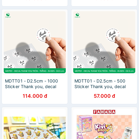
MDTT01 - D2.5cm - 1000
MDTT01 - D2.5cm - 500
Sticker Thank you, decal
Sticker Thank you, decal
Thank you tròn dán hộp
Thank you tròn dán hộp
114.000 đ
57.000 đ
carton, tem cám ơn, nhãn
carton, tem cám ơn, nhãn
dán cảm ơn trang trí gói
dán cảm ơn trang trí gói
hàng
hàng