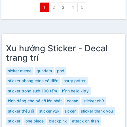
1
2
3
4
5
Xu hướng Sticker - Decal
trang trí
sicker meme
gundam
pod
sticker phong cảnh cổ điển
harry potter
sticker trong suốt 100 tấm
hình hello kitty
hình dáng cho bé cỡ lớn nhất
conan
sticker chữ
sticker thêu ủi
sticker y2k
sicker
sticker thank you
sticker
one piece
blackpink
attack on titan