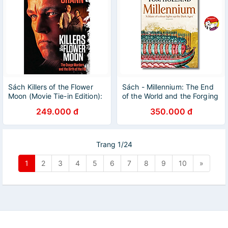
Sách Killers of the Flower
Sách - Millennium: The End
Moon (Movie Tie-in Edition):
of the World and the Forging
The Osage Murders and the
of Christendom by Tom
249.000 đ
350.000 đ
Birth of the FBI
Holland - History book
Trang 1/24
1
2
3
4
5
6
7
8
9
10
»