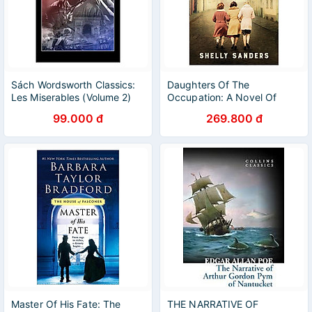
Sách Wordsworth Classics:
Daughters Of The
Les Miserables (Volume 2)
Occupation: A Novel Of
(Victor Hugo)
WWII
99.000 đ
269.800 đ
Master Of His Fate: The
THE NARRATIVE OF