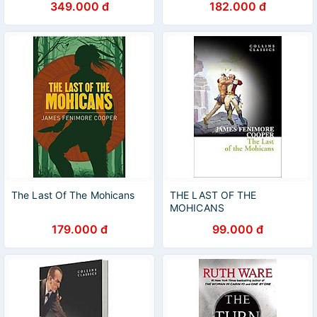
349.000 đ
182.000 đ
World Literature) Paperback
by T. E. Lawrence (Author)
The Last Of The Mohicans
THE LAST OF THE
MOHICANS
179.000 đ
99.000 đ