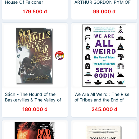
House Of Falconer
ARTHUR GORDON PYM OF
NANTUCKET
179.500 đ
99.000 đ
Sách - The Hound of the
We Are All Weird : The Rise
Baskervilles & The Valley of
of Tribes and the End of
Fear (Sherlock Holmes) by
Normal
180.000 đ
245.000 đ
Arthur Conan Doyle