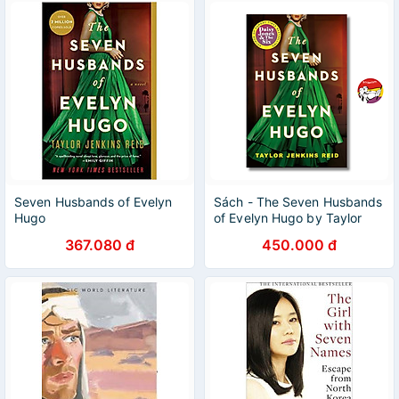
Seven Husbands of Evelyn
Sách - The Seven Husbands
Hugo
of Evelyn Hugo by Taylor
Jenkins Reid | BookTok /
367.080 đ
450.000 đ
Ngoại văn Nhập khẩu UK