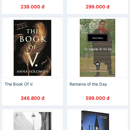
239.000 đ
299.000 đ
The Book Of V.
Remains of the Day
346.800 đ
599.000 đ