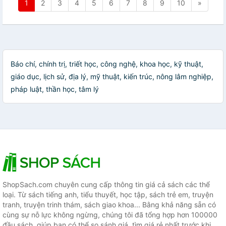
1
2
3
4
5
6
7
8
9
10
»
Báo chí, chính trị, triết học, công nghệ, khoa học, kỹ thuật,
giáo dục, lịch sử, địa lý, mỹ thuật, kiến trúc, nông lâm nghiệp,
pháp luật, thần học, tâm lý
ShopSach.com chuyên cung cấp thông tin giá cả sách các thể
loại. Từ sách tiếng anh, tiểu thuyết, học tập, sách trẻ em, truyện
tranh, truyện trinh thám, sách giao khoa... Bằng khả năng sẵn có
cùng sự nỗ lực không ngừng, chúng tôi đã tổng hợp hơn 100000
đầu sách, giúp bạn có thể so sánh giá, tìm giá rẻ nhất trước khi