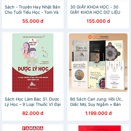
Sách - Truyện Hay Nhật Bản
30 GIÂY KHOA HỌC - 30
Cho Tuổi Tiểu Học - Tom Và
GIÂY KHOA HỌC DỮ LIỆU
Người Tí Hon Lúc 3 Giờ -
55.000 đ
155.000 đ
NXB Kim Đồng
Sách Học Làm Bác Sĩ. Dược
Bộ Sách Carl Jung: Hồi Ức,
Lý Học – 9 Loại Thuốc Vĩ Đại
Giấc Mơ, Suy Ngẫm + Bản
Cứu Loài Người Khỏi Bệnh
Đồ Tâm Hồn Con Người Của
82.000 đ
1.199.000 đ
Tật
Jung + Con Người Và Biểu
Tượng + Thăm Dò Tiềm
Thức + "Cái Tôi" Chưa Khai
Phá + Tâm Lý Học Và Huyền