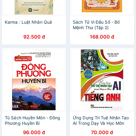
Karma : Luật Nhân Quả
Sách Tử Vi Đẩu Số - Bổ
Mệnh Thư (Tập 2)
92.500 đ
168.000 đ
Tủ Sách Huyền Môn - Đông
Ứng Dụng Trí Tuệ Nhân Tạo
Phương Huyền Bí
AI Trong Dạy Và Học Môn
Tiếng Anh (Dành Cho Giáo
96.000 đ
70.000 đ
Viên Và Học Sinh - Dùng