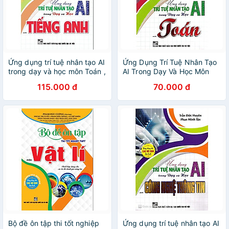
Ứng dụng trí tuệ nhân tạo AI
Ứng Dụng Trí Tuệ Nhân Tạo
trong dạy và học môn Toán ,
AI Trong Dạy Và Học Môn
Tiếng Anh , Vật Lí , Hoá Học,
Toán (Dành Cho Giáo Viên
115.000 đ
70.000 đ
KHTN (HA)
Và Học Sinh - Dùng Chung
Cho Các Bộ SGK) (HA)
Bộ đề ôn tập thi tốt nghiệp
Ứng dụng trí tuệ nhân tạo AI