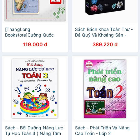
[ThangLong
Sách Bách Khoa Toàn Thư -
Bookstore]Cường Quốc
Đá Quý Và Khoáng Sản -
Trong Tương Lai
Bách Khoa Toàn Thư Bằng
119.000 đ
389.220 đ
Hình Ảnh, Tổng Hợp Kiến
Thức Hơn 1000 Mẫu Vật Đá
Quý Và Khoáng Sản Trên
Thế Giới - Á Châu Books, Bìa
Cứng, In Màu
Sách - Bồi Dưỡng Năng Lực
Sách - Phát Triển Và Nâng
Tự Học Toán 3 ( Nâng Tầm
Cao Toán - Lớp 2
Kiến Thức - Phát Triển Tư