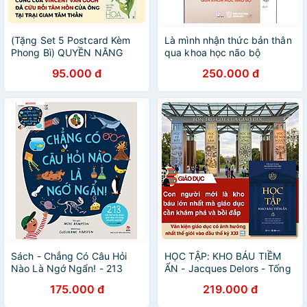
(Tặng Set 5 Postcard Kèm
Là mình nhận thức bản thân
Phong Bì) QUYỀN NĂNG
qua khoa học não bộ
CỦA HOA - Lời thầm thì cảm
95.000 đ
250.000 đ
xúc từ thiên nhiên - Lily Of
The Valley - Huyền Anh
(hajazana) minh họa - WING
BOOKS - NXB Kim Đồng
Sách - Chẳng Có Câu Hỏi
HỌC TẬP: KHO BÁU TIỀM
Nào Là Ngớ Ngẩn! - 213
ẨN - Jacques Delors - Tống
Câu Hỏi Kì Lạ Được Giải Đáp
Liên Anh, Nguyễn Thị Vân
175.000 đ
219.000 đ
Vô Cùng Chuyên Nghiệp!
Anh dịch - Thái Hà Books