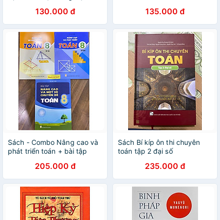
Những Bài Học Từ Người
130.000 đ
135.000 đ
Viking Đến Trump -
Elizabeth Buchanan -
Omega Plus
Sách - Combo Nâng cao và
Sách Bí kíp ôn thi chuyên
phát triển toán + bài tập
toán tập 2 đại số
nâng cao và một số chuyển
205.000 đ
235.000 đ
đề toán 8