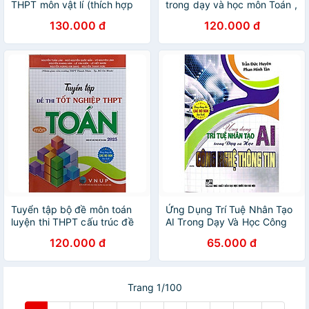
THPT môn vật lí (thích hợp
trong dạy và học môn Toán ,
dùng cho các kì thi đánh giá
Tiếng Anh , Vật Lí , Hoá Học,
130.000 đ
120.000 đ
năng lực) - HA
KHTN
Tuyển tập bộ đề môn toán
Ứng Dụng Trí Tuệ Nhân Tạo
luyện thi THPT cấu trúc đề
AI Trong Dạy Và Học Công
thi năm 2025 - HA
Nghệ Thông Tin + Học Tiểu
120.000 đ
65.000 đ
Học + Học Môn Địa Lí
Trang 1/100