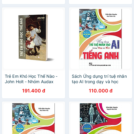
Chung Cho SGK) (HA)
Trẻ Em Khó Học Thế Nào -
Sách Ứng dụng trí tuệ nhân
John Holt - Nhóm Audax
tạo AI trong dạy và học
dịch - (bìa mềm)
(Dành cho giáo viên và học
191.400 đ
110.000 đ
sinh) - HA