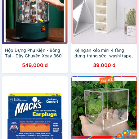
Hộp Đựng Phụ Kiện - Bông
Kệ ngăn kéo mini 4 tầng
Tai - Dây Chuyền Xoay 360
đựng trang sức, washi tape,
Độ
văn phòng phẩm để bàn tiện
549.000 đ
39.000 đ
dụng