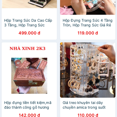
Hộp Trang Sức Da Cao Cấp
Hộp Đựng Trang Sức 4 Tầng
3 Tầng, Hộp Trang Sức
Tròn, Hộp Trang Sức Giá Rẻ
Nhiều Ngăn
499.000 đ
119.000 đ
Hộp đựng tiền tiết kiệm,mã
Giá treo khuyên tai dây
đáo thành công gỗ hương
chuyền amica trong suốt
𝐅𝐑𝐄𝐄 𝐒𝐇𝐈𝐏
xoay 360 độ để bàn tiện
142.000 đ
110.000 đ
dụng