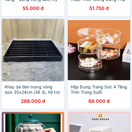
phẩm, văn phòng phẩm,Có
Kiện Mỹ Phẩm Tiện Lợi Kệ
55.000 đ
51.750 đ
sticker kèm theo nhé
Nhựa 9 Ô Đa Năng Nhỏ Gọn
Để Đồ Cho Học Sinh
Khay da đen trưng vòng
Hộp Đựng Trang Sức 4 Tầng
size 35x24cm (36 ô), hỗ trợ
Tròn Trong Suốt
trưng bày lúc livestream, để
289.000 đ
69.000 đ
tủ kính