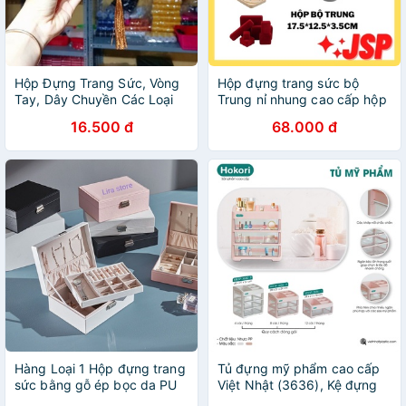
Hộp Đựng Trang Sức, Vòng
Hộp đựng trang sức bộ
Tay, Dây Chuyền Các Loại
Trung nỉ nhung cao cấp hộp
Hàng Cao Cấp
đựng nhẫn dây chuyên lăc
16.500 đ
68.000 đ
tay hộp đựng nữ trang JSP.
Hàng Loại 1 Hộp đựng trang
Tủ đựng mỹ phẩm cao cấp
sức bằng gỗ ép bọc da PU
Việt Nhật (3636), Kệ đựng
mĩ phẩm, đồ trang điểm