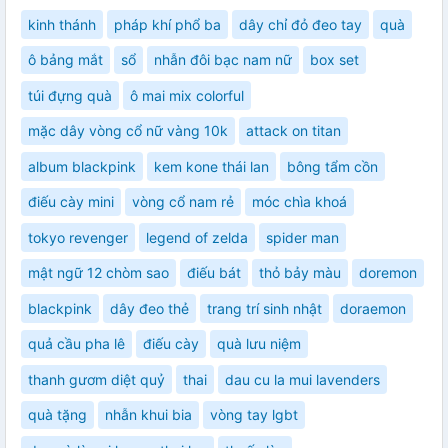
kinh thánh
pháp khí phổ ba
dây chỉ đỏ đeo tay
quà
ô bảng mắt
sổ
nhẫn đôi bạc nam nữ
box set
túi đựng quà
ô mai mix colorful
mặc dây vòng cổ nữ vàng 10k
attack on titan
album blackpink
kem kone thái lan
bông tẩm cồn
điếu cày mini
vòng cổ nam rẻ
móc chìa khoá
tokyo revenger
legend of zelda
spider man
mật ngữ 12 chòm sao
điếu bát
thỏ bảy màu
doremon
blackpink
dây đeo thẻ
trang trí sinh nhật
doraemon
quả cầu pha lê
điếu cày
quà lưu niệm
thanh gươm diệt quỷ
thai
dau cu la mui lavenders
quà tặng
nhẫn khui bia
vòng tay lgbt