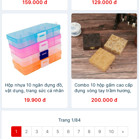
159.000 đ
129.000 đ
nhiều tầng
Hộp nhựa 10 ngăn đựng đồ,
Combo 10 hộp gấm cao cấp
vật dụng, trang sức cá nhân
đựng vòng tay trầm hương,
tiện dụng
vòng đá, trang sức
19.900 đ
200.000 đ
Trang 1/84
1
2
3
4
5
6
7
8
9
10
»