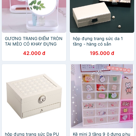
GƯƠNG TRANG ĐIỂM TRÒN
hộp đựng trang sức da 1
TAI MÈO CÓ KHAY ĐỰNG
tầng - hàng có sẵn
TRANG SỨC SIÊU YÊU
42.000 đ
195.000 đ
hộp đựng trang sức Da PU
Kệ mini 3 tầng 9 ô đựng phụ