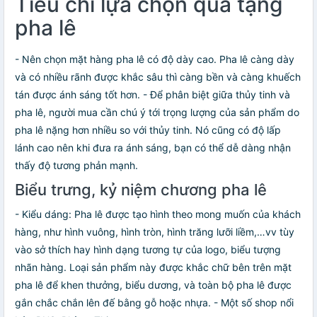
Tiêu chí lựa chọn quà tặng
pha lê
- Nên chọn mặt hàng pha lê có độ dày cao. Pha lê càng dày
và có nhiều rãnh được khắc sâu thì càng bền và càng khuếch
tán được ánh sáng tốt hơn. - Để phân biệt giữa thủy tinh và
pha lê, người mua cần chú ý tới trọng lượng của sản phẩm do
pha lê nặng hơn nhiều so với thủy tinh. Nó cũng có độ lấp
lánh cao nên khi đưa ra ánh sáng, bạn có thể dễ dàng nhận
thấy độ tương phản mạnh.
Biểu trưng, kỷ niệm chương pha lê
- Kiểu dáng: Pha lê được tạo hình theo mong muốn của khách
hàng, như hình vuông, hình tròn, hình trăng lưỡi liềm,…vv tùy
vào sở thích hay hình dạng tương tự của logo, biểu tượng
nhãn hàng. Loại sản phẩm này được khắc chữ bên trên mặt
pha lê để khen thưởng, biểu dương, và toàn bộ pha lê được
gắn chắc chắn lên đế bằng gỗ hoặc nhựa. - Một số shop nổi