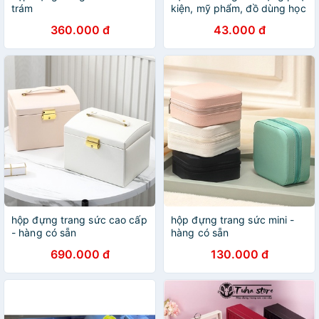
trám
kiện, mỹ phẩm, đồ dùng học
tập kèm sticker đáng yêu --
360.000 đ
43.000 đ
anthudogiadung89
hộp đựng trang sức cao cấp
hộp đựng trang sức mini -
- hàng có sẵn
hàng có sẵn
690.000 đ
130.000 đ