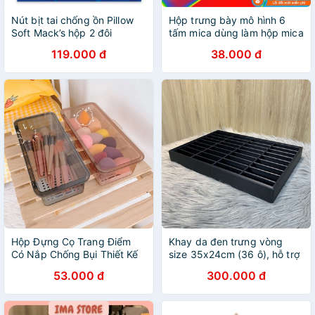
Nút bịt tai chống ồn Pillow
Hộp trưng bày mô hình 6
Soft Mack’s hộp 2 đôi
tấm mica dùng làm hộp mica
chống bụi
119.000 đ
38.000 đ
Hộp Đựng Cọ Trang Điểm
Khay da đen trưng vòng
Có Nắp Chống Bụi Thiết Kế
size 35x24cm (36 ô), hỗ trợ
Trong Suốt Có Lỗ Thoát
trưng bày lúc livestream, để
53.000 đ
300.000 đ
Nước Tiện Lợi
tủ kính