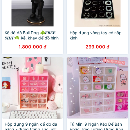
Kệ để đồ Bull Dog ☘𝑭𝑹𝑬𝑬
Hộp đựng vòng tay có nắp
𝑺𝑯𝑰𝑷☘ Kệ, khay để đồ hình
kính
Bull Dog bồi bàn, Decor
1.800.000 đ
299.000 đ
trang trí phòng khách
Hộp đựng 9 ngăn để đồ đa
Tủ Mini 9 Ngăn Kéo Để Bàn
năng - đựng trang sức, mỹ
Hoặc Treo Tường Đựng Phụ