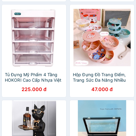
Tủ Đựng Mỹ Phẩm 4 Tầng
Hộp Đựng Đồ Trang Điểm,
HOKORI Cao Cấp Nhựa Việt
Trang Sức Đa Năng Nhiều
Nhật, Kệ Đựng Mỹ Phẩm, Đồ
Tầng Phong Cách Vintage
225.000 đ
47.000 đ
Trang Điểm Nhiều Tầng