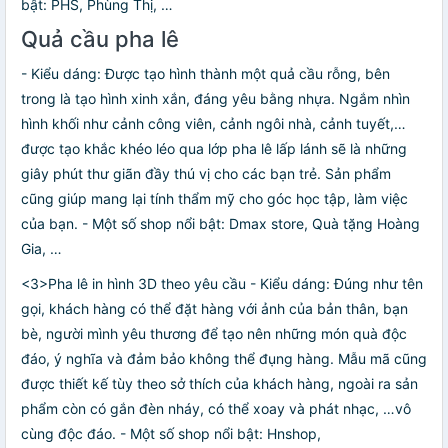
bật: PHS, Phùng Thị, …
Quả cầu pha lê
- Kiểu dáng: Được tạo hình thành một quả cầu rỗng, bên
trong là tạo hình xinh xắn, đáng yêu bằng nhựa. Ngắm nhìn
hình khối như cảnh công viên, cảnh ngôi nhà, cảnh tuyết,…
được tạo khắc khéo léo qua lớp pha lê lấp lánh sẽ là những
giây phút thư giãn đầy thú vị cho các bạn trẻ. Sản phẩm
cũng giúp mang lại tính thẩm mỹ cho góc học tập, làm việc
của bạn. - Một số shop nổi bật: Dmax store, Quà tặng Hoàng
Gia, …
<3>Pha lê in hình 3D theo yêu cầu - Kiểu dáng: Đúng như tên
gọi, khách hàng có thể đặt hàng với ảnh của bản thân, bạn
bè, người mình yêu thương để tạo nên những món quà độc
đáo, ý nghĩa và đảm bảo không thể đụng hàng. Mẫu mã cũng
được thiết kế tùy theo sở thích của khách hàng, ngoài ra sản
phẩm còn có gắn đèn nháy, có thể xoay và phát nhạc, …vô
cùng độc đáo. - Một số shop nổi bật: Hnshop,