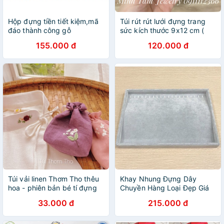
Hộp đựng tiền tiết kiệm,mã
Túi rút rút lưới đựng trang
đáo thành công gỗ
sức kích thước 9x12 cm (
hương𝐅𝐑𝐄𝐄 𝐒𝐇𝐈𝐏
gói 100c)
155.000 đ
120.000 đ
Túi vải linen Thơm Tho thêu
Khay Nhung Đựng Dây
hoa - phiên bản bé tí đựng
Chuyền Hàng Loại Đẹp Giá
trang sức - 0303 studio
Rẻ
33.000 đ
215.000 đ