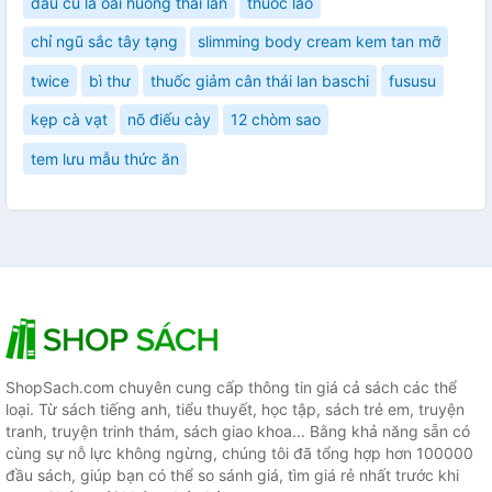
dau cù là oai huong thai lan
thuốc lào
chỉ ngũ sắc tây tạng
slimming body cream kem tan mỡ
twice
bì thư
thuốc giảm cân thái lan baschi
fususu
kẹp cà vạt
nõ điếu cày
12 chòm sao
tem lưu mẫu thức ăn
ShopSach.com chuyên cung cấp thông tin giá cả sách các thể
loại. Từ sách tiếng anh, tiểu thuyết, học tập, sách trẻ em, truyện
tranh, truyện trinh thám, sách giao khoa... Bằng khả năng sẵn có
cùng sự nỗ lực không ngừng, chúng tôi đã tổng hợp hơn 100000
đầu sách, giúp bạn có thể so sánh giá, tìm giá rẻ nhất trước khi