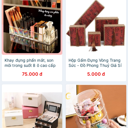
Khay đựng phấn mắt, son
Hộp Gấm Đựng Vòng Trang
môi trong suốt 8 ô cao cấp
Sức - Đồ Phong Thuỷ Giá Sỉ
dày dặn đa năng
75.000 đ
5.000 đ