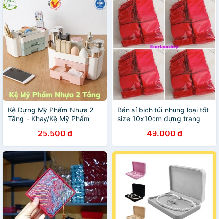
Kệ Đựng Mỹ Phẩm Nhựa 2
Bán sỉ bịch túi nhung loại tốt
Tầng - Khay/Kệ Mỹ Phẩm
size 10x10cm đựng trang
Mini Có Ngăn Kéo Tiện Ích
sức vòng tay tiện lợi
25.500 đ
49.000 đ