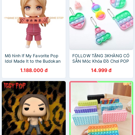
Mô hình If My Favorite Pop
FOLLOW TẶNG 3KHÀNG CÓ
Idol Made It to the Budokan
SẴN Móc Khóa Đồ Chơi POP
I Would Die Eripiyo 10cm
IT Vuông Tròn Trái Tim Cây
1.188.000 đ
14.999 đ
1320 Nendoroid GOOD
Thông Dạ Quang CHỌN
SMILE IMFPIND01
MẪUVOUCHER 100K