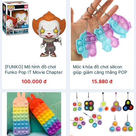
[FUNKO] Mô hình đồ chơi
Móc khóa đồ chơi silicon
Funko Pop IT Movie Chapter
giúp giảm căng thẳng POP
2 POP Movies Pennywise
IT DIY - MyNa Mart
100.000 đ
15.880 đ
Vinyl Figure 777 782 chính
hãng