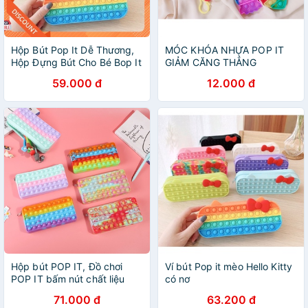
Hộp Bút Pop It Dễ Thương,
MÓC KHÓA NHỰA POP IT
Hộp Đựng Bút Cho Bé Bop It
GIẢM CĂNG THẲNG
59.000 đ
12.000 đ
Hộp bút POP IT, Đồ chơi
Ví bút Pop it mèo Hello Kitty
POP IT bấm nút chất liệu
có nơ
silicon giúp giải trí giảm
71.000 đ
63.200 đ
stress MH: B0254