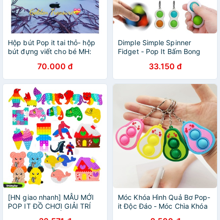
Hộp bút Pop it tai thỏ- hộp
Dimple Simple Spinner
bút đựng viết cho bé MH:
Fidget - Pop It Bấm Bong
B0038
Bóng Con Quay [Shop Bé
70.000 đ
33.150 đ
Cát]
[HN giao nhanh] MẪU MỚI
Móc Khóa Hình Quả Bơ Pop-
POP IT ĐỒ CHƠI GIẢI TRÍ
it Độc Đáo - Móc Chìa Khóa
GIẢM CĂNG THẲNG HIỆU
Bơ Mặt Cười Duashop