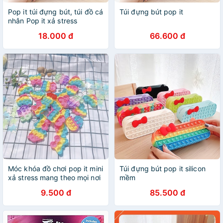
Pop it túi đựng bút, túi đồ cá
Túi đựng bút pop it
nhân Pop it xả stress
18.000 đ
66.600 đ
Móc khóa đồ chơi pop it mini
Túi đựng bút pop it silicon
xả stress mang theo mọi nơi
mềm
, móc khoá pop it
9.500 đ
85.500 đ