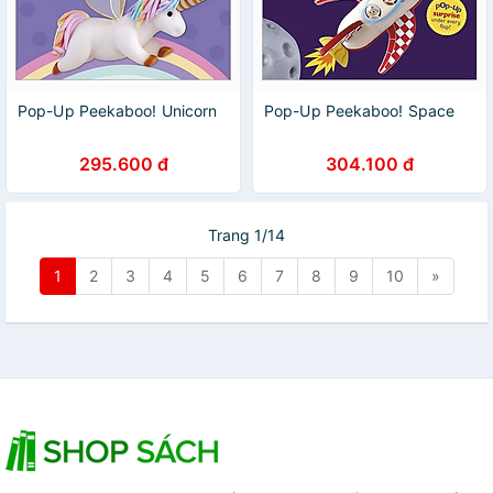
Pop-Up Peekaboo! Unicorn
Pop-Up Peekaboo! Space
295.600 đ
304.100 đ
Trang 1/14
1
2
3
4
5
6
7
8
9
10
»