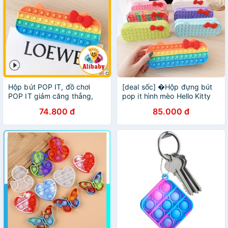
Hộp bút POP IT, đồ chơi
[deal sốc] �Hộp đựng bút
POP IT giảm căng thẳng,
pop it hình mèo Hello Kitty
vừa đựng bút vừa thư giãn
74.800 đ
85.000 đ
cho học sinh, sinh viên, văn
phòng E687