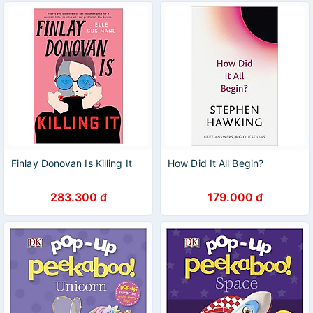
Finlay Donovan Is Killing It
How Did It All Begin?
283.300 đ
179.000 đ