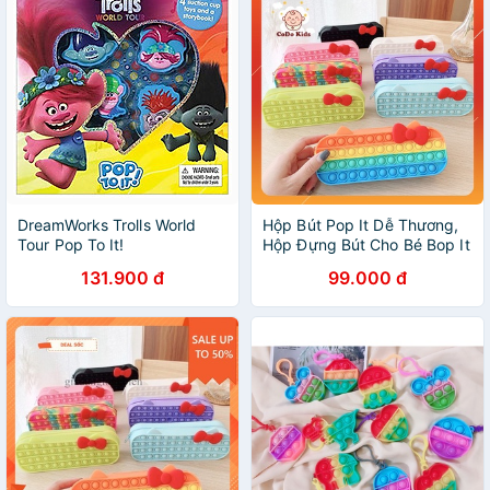
DreamWorks Trolls World
Hộp Bút Pop It Dễ Thương,
Tour Pop To It!
Hộp Đựng Bút Cho Bé Bop It
131.900 đ
99.000 đ