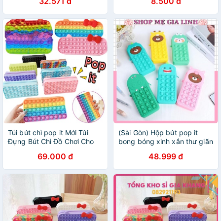
32.571 đ
8.500 đ
QUẢ
Túi bút chì pop it Mới Túi
(Sài Gòn) Hộp bút pop it
Đựng Bút Chì Đồ Chơi Cho
bong bóng xinh xắn thư giãn
Bé,Túi dự trữ
cho bé hot trend 2022
69.000 đ
48.999 đ