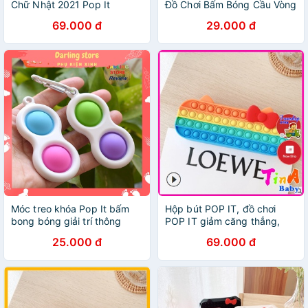
Chữ Nhật 2021 Pop It
Đồ Chơi Bấm Bóng Cầu Vòng
Pop It Cao Cấp Silicon Chính
69.000 đ
29.000 đ
Hãng Dày Đẹp Vân Nổi Thư
Giãn
Móc treo khóa Pop It bấm
Hộp bút POP IT, đồ chơi
bong bóng giải trí thông
POP IT giảm căng thẳng,
minh, Pop It đồ chơi bấm
vừa đựng bút vừa thư giãn
25.000 đ
69.000 đ
bong bóng silicon giảm
cho học sinh, sinh viên, văn
stress Darling Store
phòng E687