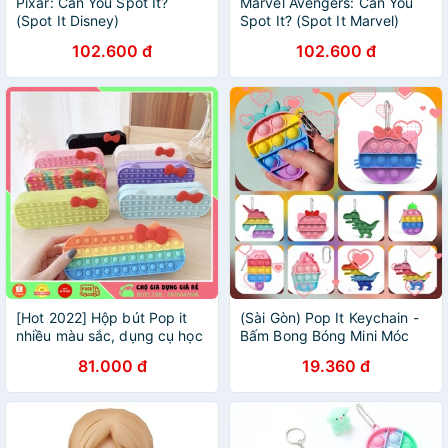
Pixar: Can You Spot It?
Marvel Avengers: Can You
(Spot It Disney)
Spot It? (Spot It Marvel)
102.600 đ
102.600 đ
[Hot 2022] Hộp bút Pop it
(Sài Gòn) Pop It Keychain -
nhiều màu sắc, dụng cụ học
Bấm Bong Bóng Mini Móc
tập, túi đựng bút dễ thương
Khóa, Túi, Cặp, Balo [Giấy
81.000 đ
19.360 đ
silicon cho Bé
Kiểm Định Chất Lượng FDA
& EN71)