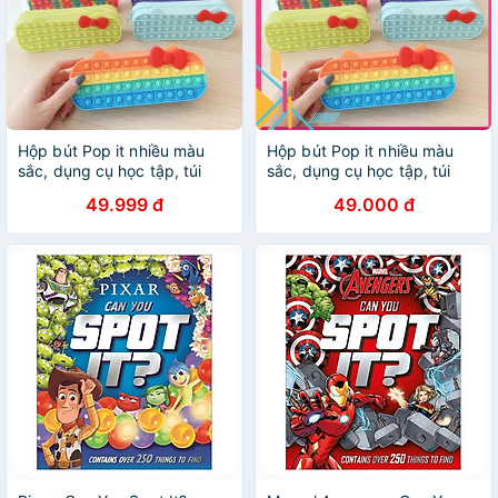
Hộp bút Pop it nhiều màu
Hộp bút Pop it nhiều màu
sắc, dụng cụ học tập, túi
sắc, dụng cụ học tập, túi
đựng bút dễ thương silicon
đựng bút dễ thương silicon
49.999 đ
49.000 đ
cho bé
cho bé