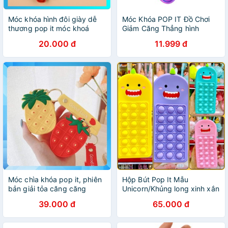
Móc khóa hình đôi giày dễ
Móc Khóa POP IT Đồ Chơi
thương pop it móc khoá
Giảm Căng Thẳng hình
vuông
20.000 đ
11.999 đ
Móc chìa khóa pop it, phiên
Hộp Bút Pop It Mẫu
bản giải tỏa căng căng
Unicorn/Khủng long xinh xắn
thẳng
cho bé
39.000 đ
65.000 đ