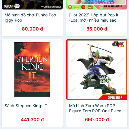
Mô hình đồ chơi Funko Pop
[Hot 2022] Hộp bút Pop it
Iggy Pop
(Loại mới) nhiều màu sắc,
làm dụng cụ học tập, túi
80.000 đ
85.000 đ
đựng bút dễ thương cho Bé
Sách Stephen King: IT
Mô hình Zoro Wano POP -
Figure Zoro POP One Piece
441.300 đ
690.000 đ