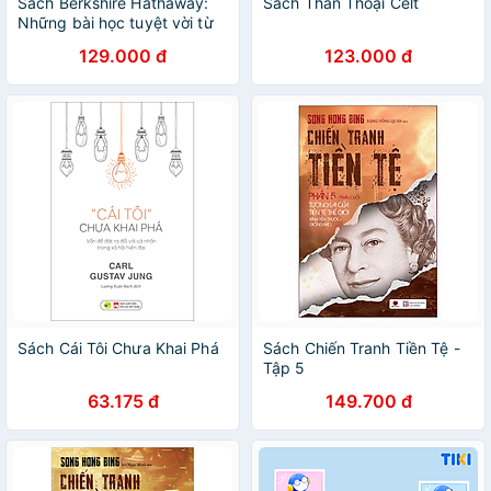
Sách Berkshire Hathaway:
Sách Thần Thoại Celt
Những bài học tuyệt vời từ
Warren Buffett và Charlie
129.000 đ
123.000 đ
Munger tại Đại hội cổ đông
thường niên của Tập đoàn
trong suốt 30 năm (Tái bản
2020)
Sách Cái Tôi Chưa Khai Phá
Sách Chiến Tranh Tiền Tệ -
Tập 5
63.175 đ
149.700 đ