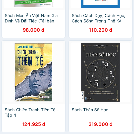
Sách Món Ăn Việt Nam Gia
Sách Cách Dạy, Cách Học,
Đình Và Đãi Tiệc (Tái bản
Cách Sống Trong Thế Kỷ
2023)
XXI: Khảo Sát Triết Lý Giáo
98.000 đ
110.200 đ
Dục Của Dewey Và
Makiguchi Để Đưa Ra
Phương Thức Giáo Dục Mới
Cho Nhân Loại
Sách Chiến Tranh Tiền Tệ -
Sách Thần Số Học
Tập 4
124.925 đ
219.000 đ