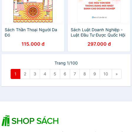
Sách Thần Thoại Người Da
Sách Luật Doanh Nghiệp -
Đỏ
Luật Đầu Tư Được Quốc Hội
Thông Qua Tại Kỳ Họp Thứ
115.000 đ
297.000 đ
9 Khóa XIV
Trang 1/100
1
2
3
4
5
6
7
8
9
10
»