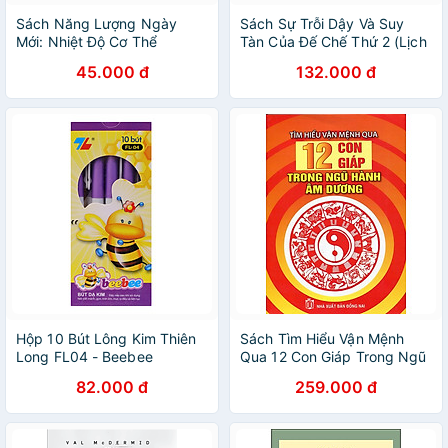
Sách Năng Lượng Ngày
Sách Sự Trỗi Dậy Và Suy
Mới: Nhiệt Độ Cơ Thể
Tàn Của Đế Chế Thứ 2 (Lịch
Sử Đế Quốc Đức (1871-
45.000 đ
132.000 đ
1918)
Hộp 10 Bút Lông Kim Thiên
Sách Tìm Hiểu Vận Mệnh
Long FL04 - Beebee
Qua 12 Con Giáp Trong Ngũ
Hành Âm Dương
82.000 đ
259.000 đ