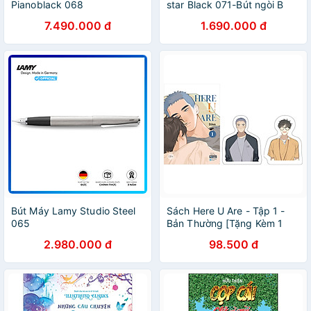
Pianoblack 068
star Black 071-Bút ngòi B
(Broad - 1.2mm)-4029605
7.490.000 đ
1.690.000 đ
Bút Máy Lamy Studio Steel
Sách Here U Are - Tập 1 -
065
Bản Thường [Tặng Kèm 1
Bookmark Bế Hình Nhân Vật
2.980.000 đ
98.500 đ
(2 Mẫu Ngẫu Nhiên)]