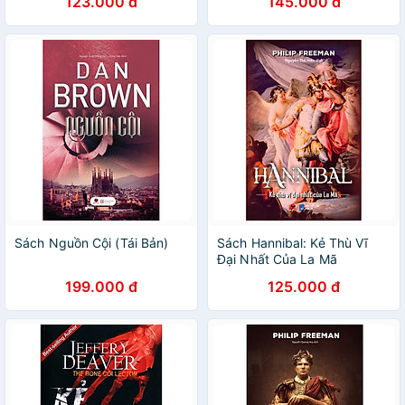
123.000 đ
145.000 đ
Munger tại Đại hội cổ đông
thường niên của Tập đoàn
trong suốt 30 năm (Tái Bản)
Sách Nguồn Cội (Tái Bản)
Sách Hannibal: Kẻ Thù Vĩ
Đại Nhất Của La Mã
199.000 đ
125.000 đ