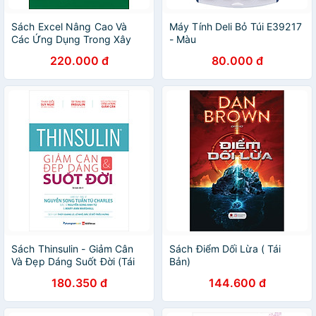
Sách Excel Nâng Cao Và
Máy Tính Deli Bỏ Túi E39217
Các Ứng Dụng Trong Xây
- Màu
Dựng
220.000 đ
80.000 đ
Sách Thinsulin - Giảm Cân
Sách Điểm Dối Lừa ( Tái
Và Đẹp Dáng Suốt Đời (Tái
Bản)
Bản Lần 4-2020)
180.350 đ
144.600 đ