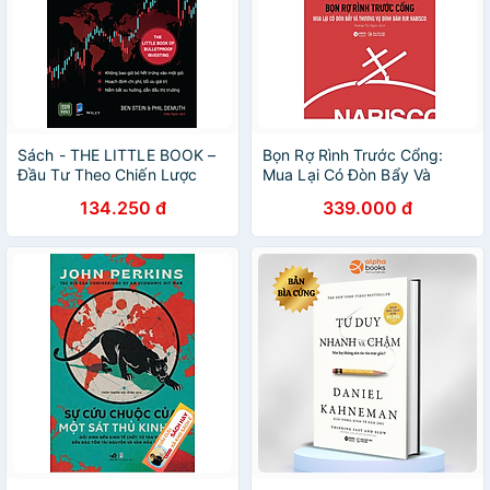
Sách - THE LITTLE BOOK –
Bọn Rợ Rình Trước Cổng:
Đầu Tư Theo Chiến Lược
Mua Lại Có Đòn Bẩy Và
Phòng Thủ (Ben Stein và Phil
Thương Vụ Đình Đám RJR
134.250 đ
339.000 đ
DeMuth)
Nabisco