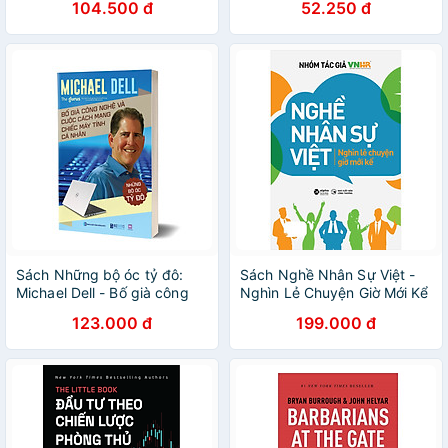
104.500 đ
52.250 đ
Sách Những bộ óc tỷ đô:
Sách Nghề Nhân Sự Việt -
Michael Dell - Bố già công
Nghìn Lẻ Chuyện Giờ Mới Kể
nghệ và cuộc cách mạng
123.000 đ
199.000 đ
chiếc máy tính cá nhân