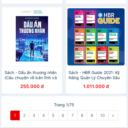
Zitelmann - Nguyễn Bích
Lan dịch - NXB Phụ Nữ
Sách - Dấu ấn thương nhân
Sách - HBR Guide 2021: Kỹ
(Câu chuyện về bản lĩnh và
Năng Quản Lý Chuyên Sâu
niềm tin trên thương trường)
Từ Harvard Business Review
255.000 đ
1.011.000 đ
( Bộ 10 cuốn + tặng kèm
boxset)
Trang 1/75
1
2
3
4
5
6
7
8
9
10
»