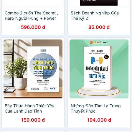
Combo 2 cuốn The Secret ,
Sách Doanh Nghiệp Của
Hero Người Hùng + Power
Thế Kỷ 21
Sức Mạnh
596.000 đ
85.000 đ
Bảy Thực Hành Thiết Yếu
Những Đòn Tâm Lý Trong
Của Lãnh Đạo Tỉnh
Thuyết Phục
Thức(Seven Practices of a
159.000 đ
194.000 đ
Mindful Leader) - PACE185