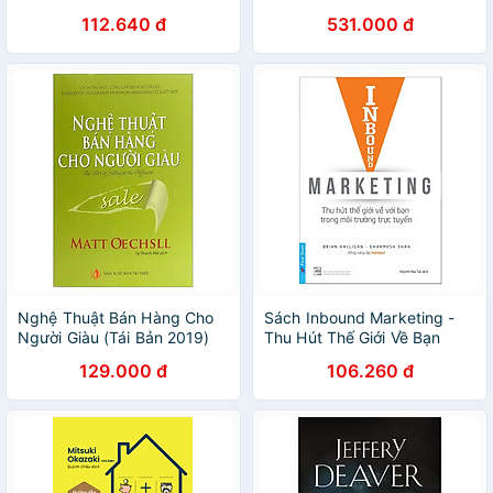
thời kỹ thuật số - Nhã Nam
Liệu Marketing
112.640 đ
531.000 đ
Official
Nghệ Thuật Bán Hàng Cho
Sách Inbound Marketing -
Người Giàu (Tái Bản 2019)
Thu Hút Thế Giới Về Bạn
Trong Môi Trường Trực
129.000 đ
106.260 đ
Tuyến