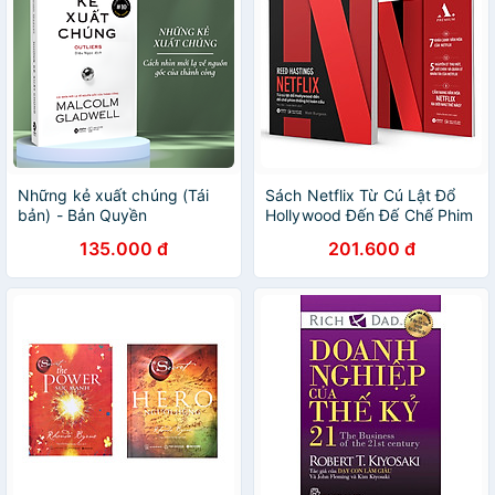
Những kẻ xuất chúng (Tái
Sách Netflix Từ Cú Lật Đổ
bản) - Bản Quyền
Hollywood Đến Đế Chế Phim
Thống Trị Toàn Cầu ( Tặng
135.000 đ
201.600 đ
kèm sổ tay)