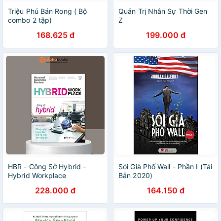
Triệu Phú Bán Rong ( Bộ
Quản Trị Nhân Sự Thời Gen
combo 2 tập)
Z
168.625 đ
199.000 đ
HBR - Công Sở Hybrid -
Sói Già Phố Wall - Phần I (Tái
Hybrid Workplace
Bản 2020)
228.000 đ
164.150 đ