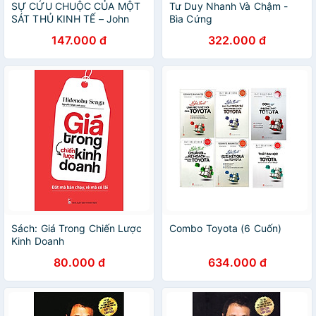
SỰ CỨU CHUỘC CỦA MỘT
Tư Duy Nhanh Và Chậm -
SÁT THỦ KINH TẾ – John
Bìa Cứng
Perkins – Trần Trọng Hải
147.000 đ
322.000 đ
Minh dịch – Nhã Nam - NXB
Dân Trí (chương trình từ
25/8 tới 8/9/2025)
Sách: Giá Trong Chiến Lược
Combo Toyota (6 Cuốn)
Kinh Doanh
80.000 đ
634.000 đ