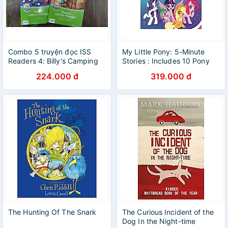
Combo 5 truyện đọc ISS
My Little Pony: 5-Minute
Readers 4: Billy's Camping
Stories : Includes 10 Pony
Trip, Treasure Hunt, Where
Tales!
224.000 đ
319.000 đ
Do You Want to Travel?,
Moony Goes on Holiday,
Theseus and the Minotaur
The Hunting Of The Snark
The Curious Incident of the
Dog In the Night-time