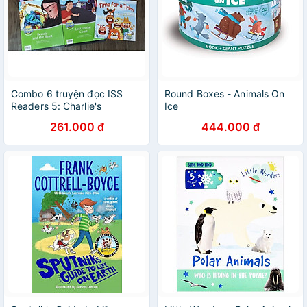
Combo 6 truyện đọc ISS
Round Boxes - Animals On
Readers 5: Charlie's
Ice
Harmonica, Hollywood Here
261.000 đ
444.000 đ
We Come!, The Perfect Jack
O Lantern, Time for a Trim,
Beauty and the Beast, Lost
on the Coast