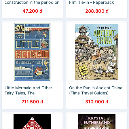
construction in the period on
Film Tie-In - Paperback
transition to socialism
47.200 đ
288.800 đ
(Amended and revised in
2011)
Little Mermaid and Other
On the Run in Ancient China
Fairy Tales, The
(Time Travel Guides)
711.500 đ
310.900 đ