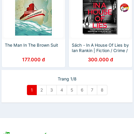
The Man In The Brown Suit
Sách - In A House Of Lies by
Ian Rankin | Fiction / Crime /
Mystery / Ngoại văn nhập
177.000 đ
300.000 đ
khẩu UK
Trang 1/8
1
2
3
4
5
6
7
8