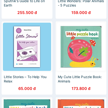
Sputnik's Guide to Life on
Little Wonders: Polar Animals
Earth
- 5 Puzzles
255.500 đ
159.000 đ
Little Stories – To Help You
My Cute Little Puzzle Book:
Relax
Animals
65.000 đ
173.800 đ