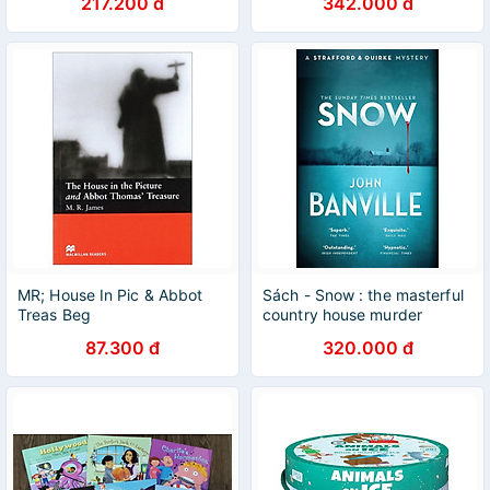
217.200 đ
342.000 đ
MR; House In Pic & Abbot
Sách - Snow : the masterful
Treas Beg
country house murder
mystery and top 10 Sunday
87.300 đ
320.000 đ
Times bestseller (Strafford
and Quirke) by John Banville