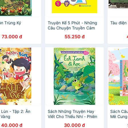
n Trùng Ký
Truyện Kể 5 Phút - Những
Tàu điện
Câu Chuyện Truyền Cảm
Hứng
73.000 đ
55.250 đ
Lùn - Tập 2: Ăn
Sách Những Truyện Hay
Sách Câu
 Vàng
Viết Cho Thiếu Nhi - Phiên
Mê Cung 
Bản Sách Tranh - Ếch Xanh
40.000 đ
30.000 đ
Đi Học