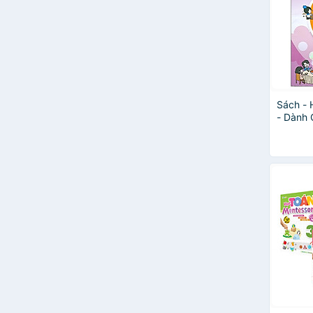
Trương Nguyệt
Uyên Đào
Việt An
Watiek Ideo
Sách - 
- Dành 
Giao Kh