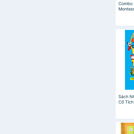
Combo 
Montesso
triển tr
Sách N
Cổ Tích
Ttuyển
hay và 
phát tr