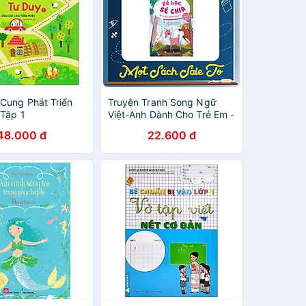
Cung Phát Triển
Truyện Tranh Song Ngữ
 Tập 1
Việt-Anh Dành Cho Trẻ Em -
Cùng Học Cư Xử Tốt- Bé
48.000 đ
22.600 đ
Học Sẻ Chia - Sharing
Generously