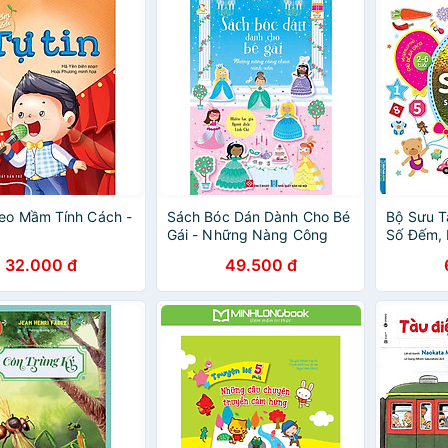
eo Mầm Tính Cách -
Sách Bóc Dán Dành Cho Bé
Bộ Sưu T
Gái - Những Nàng Công
Số Đếm, 
Chúa Xinh Xắn
Sắc (Tái
32.000 đ
49.500 đ