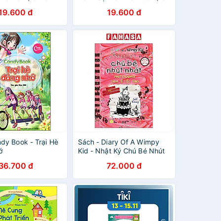
Bản 2023)
19.600 đ
19.600 đ
dy Book - Trại Hè
Sách - Diary Of A Wimpy
ớ
Kid - Nhật Ký Chú Bé Nhút
Nhát - Tập 20 - Chúa Tể
36.700 đ
72.000 đ
Tiệc Tùng - Partypooper
(Song Ngữ Việt-Anh)