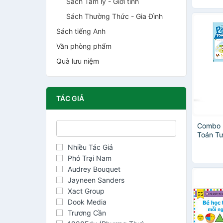
Sách Tâm lý - Giới tính
Sách Thường Thức - Gia Đình
Sách tiếng Anh
Văn phòng phẩm
Quà lưu niệm
TÁC GIẢ
Combo 
Toán Tư
- 6 tuổi
Nhiều Tác Giả
Phó Trại Nam
Audrey Bouquet
Jayneen Sanders
Xact Group
Dook Media
Trương Cần