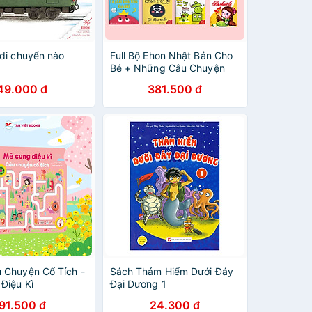
 di chuyển nào
Full Bộ Ehon Nhật Bản Cho
Bé + Những Câu Chuyện
Kinh Điển
49.000 đ
381.500 đ
 Chuyện Cổ Tích -
Sách Thám Hiểm Dưới Đáy
Điệu Kì
Đại Dương 1
91.500 đ
24.300 đ