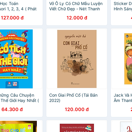
Học Toán
Vở Ô Ly Có Chữ Mẫu Luyện
Sticker D
ri 1, 2, 3, 4 ( Phát
Viết Chữ Đẹp - Nét Thanh
Hình Sán
í tuệ 4+)
Nét Đậm, Chữ Viết Hoa -
Búp Bê -
127.000 đ
12.000 đ
Tập 1 (Tái Bản)
hững Câu Chuyện
Con Giai Phố Cổ (Tái Bản
Jack Và 
 Thế Giới Hay Nhất (
2022)
Âm Than
 chọn những chuyện
64.300 đ
120.000 đ
ý nghĩa giúp trẻ
iển IQ và CQ)