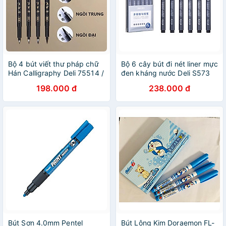
Bộ 4 bút viết thư pháp chữ
Bộ 6 cây bút đi nét liner mực
Hán Calligraphy Deli 75514 /
đen kháng nước Deli S573
75515 / 75516 có thể đổ
vẽ kỹ thuật vẽ caligraphy
198.000 đ
238.000 đ
thêm mực
phác thảo
Bút Sơn 4.0mm Pentel
Bút Lông Kim Doraemon FL-