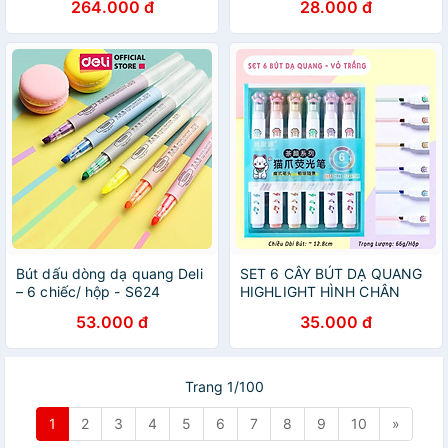
264.000 đ
28.000 đ
Bút dấu dòng dạ quang Deli
SET 6 CÂY BÚT DẠ QUANG
– 6 chiếc/ hộp - S624
HIGHLIGHT HÌNH CHÂN
MÈO
53.000 đ
35.000 đ
Trang 1/100
1
2
3
4
5
6
7
8
9
10
»