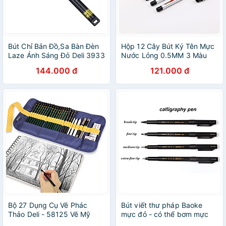
Bút Chỉ Bản Đồ,Sa Bàn Đèn
Hộp 12 Cây Bút Ký Tên Mực
Laze Ánh Sáng Đỏ Deli 3933
Nước Lỏng 0.5MM 3 Màu
BAOKE/BK109
144.000 đ
121.000 đ
Bộ 27 Dụng Cụ Vẽ Phác
Bút viết thư pháp Baoke
Thảo Deli - 58125 Vẽ Mỹ
mực đỏ - có thể bơm mực
Thuật