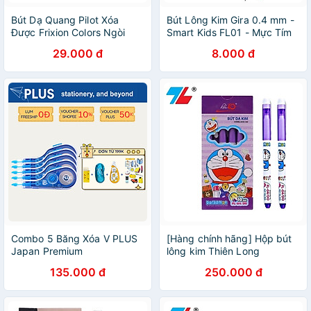
Bút Dạ Quang Pilot Xóa
Bút Lông Kim Gira 0.4 mm -
Được Frixion Colors Ngòi
Smart Kids FL01 - Mực Tím
2.5mm - Màu Xanh Dương -
29.000 đ
8.000 đ
SW-FC-L-ME
Combo 5 Băng Xóa V PLUS
[Hàng chính hãng] Hộp bút
Japan Premium
lông kim Thiên Long
Doraemon FL-04/DO
135.000 đ
250.000 đ
FL04/DO ngòi 0.3mm