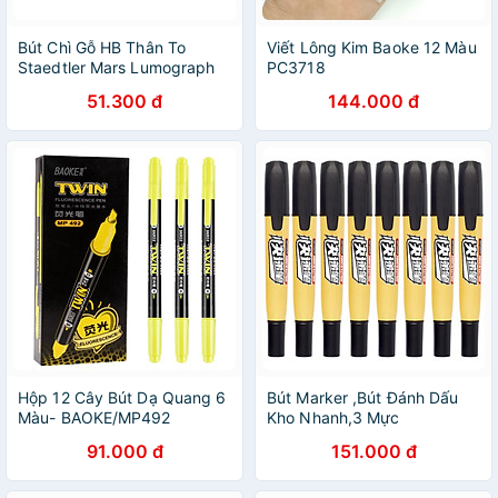
Bút Chì Gỗ HB Thân To
Viết Lông Kim Baoke 12 Màu
Staedtler Mars Lumograph
PC3718
Jumbo 100J-HB - Thân
51.300 đ
144.000 đ
Xanh
Hộp 12 Cây Bút Dạ Quang 6
Bút Marker ,Bút Đánh Dấu
Màu- BAOKE/MP492
Kho Nhanh,3 Mực
Đen/Xanh/Dỏ ,thiết kế 2 đầu
91.000 đ
151.000 đ
cho vận chuyển -
BAOKE/MP2908