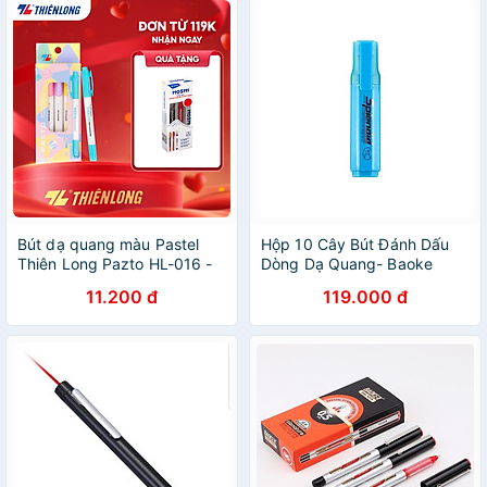
Bút dạ quang màu Pastel
Hộp 10 Cây Bút Đánh Dấu
Thiên Long Pazto HL-016 -
Dòng Dạ Quang- Baoke
Bút dạ quang rửa được -
MP490
11.200 đ
119.000 đ
Không để lại vết khi
Photocopy