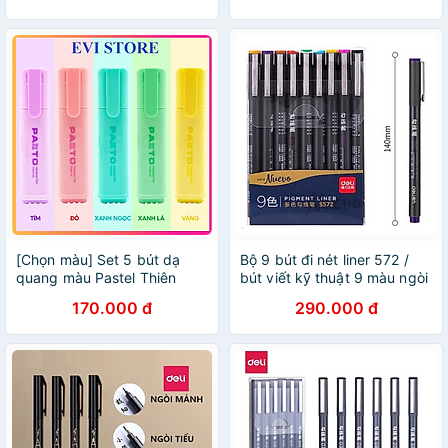
[Chọn màu] Set 5 bút dạ
Bộ 9 bút đi nét liner 572 /
quang màu Pastel Thiên
bút viết kỹ thuật 9 màu ngòi
Long Flexoffice Pazto FO-
bọc kim loại 0.5mm Deli
170.000 đ
290.000 đ
HL009/VN / HL009 / HL016
S572