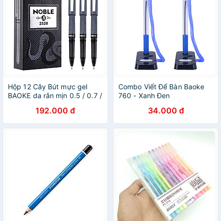
Hộp 12 Cây Bút mực gel
Combo Viết Để Bàn Baoke
BAOKE da rắn mịn 0.5 / 0.7 /
760 - Xanh Đen
1.0 mm, bút mực gel kẹp
192.000 đ
34.000 đ
kim loại chất lượng cao