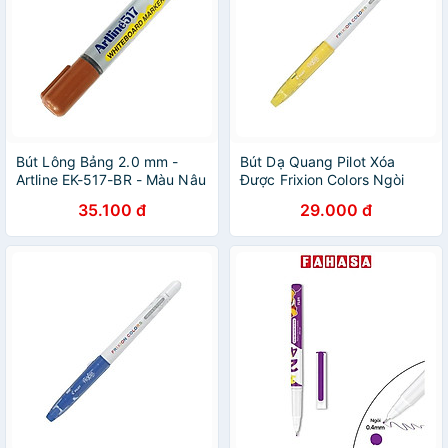
Bút Lông Bảng 2.0 mm -
Bút Dạ Quang Pilot Xóa
Artline EK-517-BR - Màu Nâu
Được Frixion Colors Ngòi
2.5mm - Màu Vàng - SW-FC-
35.100 đ
29.000 đ
Y-ME