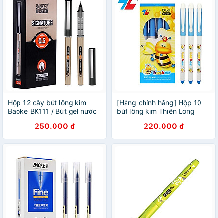
Hộp 12 cây bút lông kim
[Hàng chính hãng] Hộp 10
Baoke BK111 / Bút gel nước
bút lông kim Thiên Long
Signature Baoke 111 ngòi
Beebee FL-04 / FL04 thay
250.000 đ
220.000 đ
0.5mm
cho viết máy ngòi 0.3mm