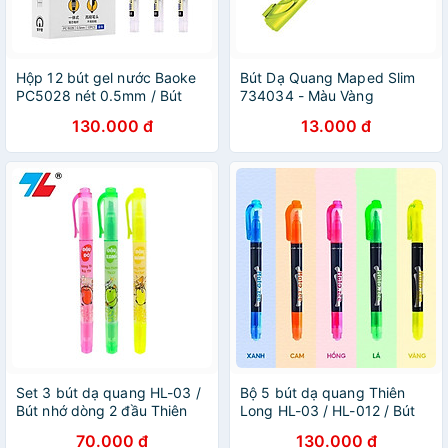
Hộp 12 bút gel nước Baoke
Bút Dạ Quang Maped Slim
PC5028 nét 0.5mm / Bút
734034 - Màu Vàng
Fine 5028 viết siêu trơn
130.000 đ
13.000 đ
nhanh khô
Set 3 bút dạ quang HL-03 /
Bộ 5 bút dạ quang Thiên
Bút nhớ dòng 2 đầu Thiên
Long HL-03 / HL-012 / Bút
Long HL03 Thiên Long HL-
nhớ dòng 2 đầu Thiên Long
70.000 đ
130.000 đ
03/Luck
HL03 / HL012