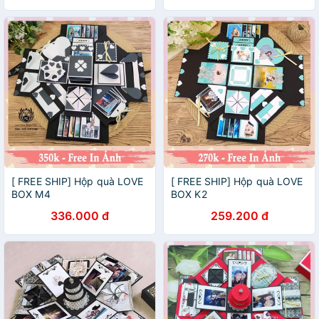
[ FREE SHIP] Hộp quà LOVE
[ FREE SHIP] Hộp quà LOVE
BOX M4
BOX K2
336.000 đ
259.200 đ