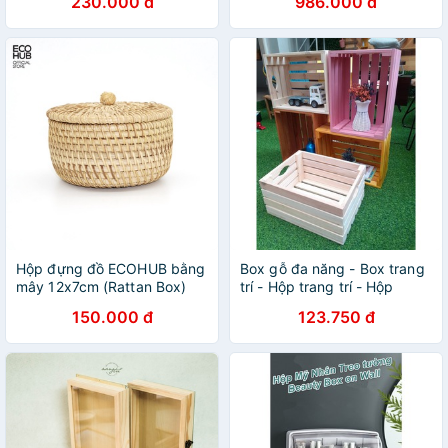
230.000 đ
986.000 đ
Hộp đựng đồ ECOHUB bằng
Box gỗ đa năng - Box trang
mây 12x7cm (Rattan Box)
trí - Hộp trang trí - Hộp
pallet đa năng 35 x 45 x sâu
150.000 đ
123.750 đ
20cm - HPKTT 04