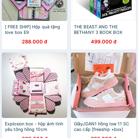
[ FREE SHIP] Hộp quà tặng
THE BEAST AND THE
love box E9
BETHANY 3 BOOK BOX
288.000 đ
499.000 đ
Explosion box - hộp ảnh tình
GiầyJDAN1 hồng low 11 SC
yêu tông hồng 10cm
cao cấp [freeship +box]