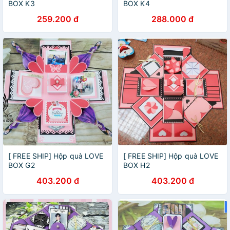
BOX K3
BOX K4
259.200 đ
288.000 đ
[ FREE SHIP] Hộp quà LOVE
[ FREE SHIP] Hộp quà LOVE
BOX G2
BOX H2
403.200 đ
403.200 đ