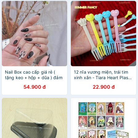
Nail Box cao cấp giá rẻ (
12 nĩa vương miện, trái tim
tặng keo + hộp + dũa ) đảm
xinh xắn - Tiara Heart Plastic
bảo giống hình
Snail forks with box
54.900 đ
22.900 đ