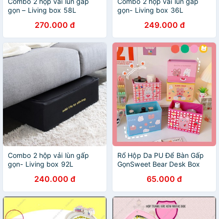
Combo 2 hộp vải lùn gấp
Combo 2 hộp vải lùn gấp
gọn – Living box 58L
gọn- Living box 36L
270.000 đ
249.000 đ
Combo 2 hộp vải lùn gấp
Rổ Hộp Da PU Để Bàn Gấp
gọn- Living box 92L
GọnSweet Bear Desk Box
240.000 đ
65.000 đ