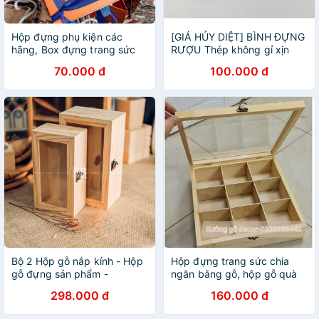
Hộp đựng phụ kiện các
[GIÁ HỦY DIỆT] BÌNH ĐỰNG
hãng, Box đựng trang sức
RƯỢU Thép không gỉ xịn
đem đi tặng
Full Box - OWL Store
70.000 đ
100.000 đ
Bộ 2 Hộp gỗ nắp kính - Hộp
Hộp đựng trang sức chia
gỗ đựng sản phẩm -
ngăn bằng gỗ, hộp gỗ quà
wooden box glass
tặng,Woody Box
298.000 đ
160.000 đ