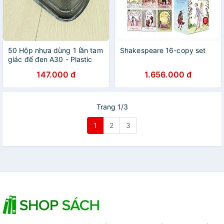
50 Hộp nhựa dùng 1 lần tam
Shakespeare 16-copy set
giác đế đen A30 - Plastic
box with lid
147.000 đ
1.656.000 đ
Trang 1/3
1
2
3