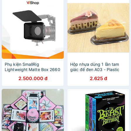
Phụ kiện SmallRig
Hộp nhựa dùng 1 lần tam
Lightweight Matte Box 2660
giác đế đen A03 - Plastic
box triangle shape with lid
2.500.000 đ
2.625 đ
cake box