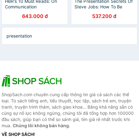
HBR's 10 Must Reads: On
The Presentation Secrets Of
Communication
Steve Jobs: How To Be
Insanely Great In Front Of
643.000 đ
537.200 đ
Any Audience
presentation
ShopSach.com chuyên cung cấp thông tin giá cả sách các thể
loại. Từ sách tiếng anh, tiểu thuyết, học tập, sách trẻ em, truyện
tranh, truyện trinh thám, sách giao khoa... Bằng khả năng sẵn có
cùng sự nỗ lực không ngừng, chúng tôi đã tổng hợp hơn 100000
đầu sách, giúp bạn có thể so sánh giá, tìm giá rẻ nhất trước khi
mua.
Chúng tôi không bán hàng.
VỀ SHOP SÁCH!