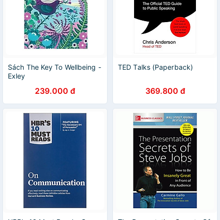
Sách The Key To Wellbeing -
TED Talks (Paperback)
Exley
239.000 đ
369.800 đ