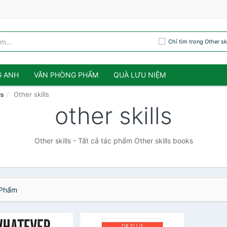
Chỉ tìm trong Other ski
G ANH
VĂN PHÒNG PHẨM
QUÀ LƯU NIỆM
Other skills
ls
other skills
Other skills - Tất cả tác phẩm Other skills books
Phẩm