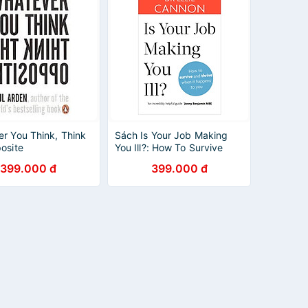
r You Think, Think
Sách Is Your Job Making
osite
You Ill?: How To Survive
And Thrive When It
399.000 đ
399.000 đ
Happens To You