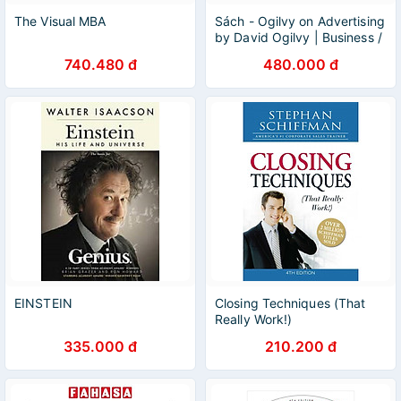
The Visual MBA
Sách - Ogilvy on Advertising
by David Ogilvy | Business /
Design / Ngoại văn Nhập
740.480 đ
480.000 đ
khẩu / Quảng cáo
EINSTEIN
Closing Techniques (That
Really Work!)
335.000 đ
210.200 đ