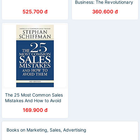
Business: The Revolutionary
Broken Windows Theory:
525.700 đ
360.600 đ
How The Smallest Remedies
Reap The Biggest Rewards
The 25 Most Common Sales
Mistakes And How to Avoid
Them
169.900 đ
Books on Marketing, Sales, Advertising