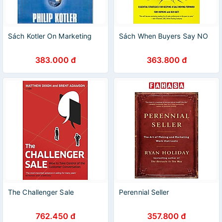
Sách Kotler On Marketing
Sách When Buyers Say NO
383.000 đ
363.800 đ
The Challenger Sale
Perennial Seller
762.450 đ
357.800 đ