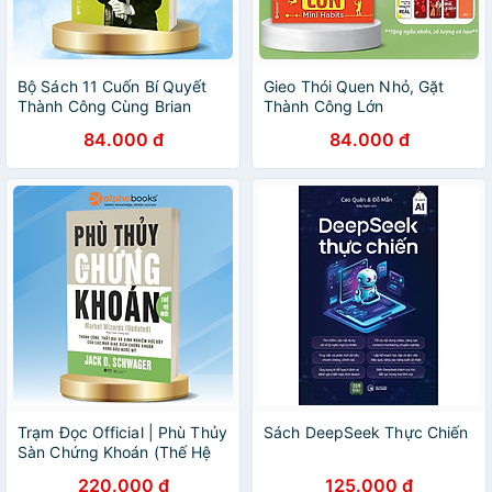
Bộ Sách 11 Cuốn Bí Quyết
Gieo Thói Quen Nhỏ, Gặt
Thành Công Cùng Brian
Thành Công Lớn
Tracy- Alpha Books
84.000 đ
84.000 đ
Trạm Đọc Official | Phù Thủy
Sách DeepSeek Thực Chiến
Sàn Chứng Khoán (Thế Hệ
Mới)
220.000 đ
125.000 đ