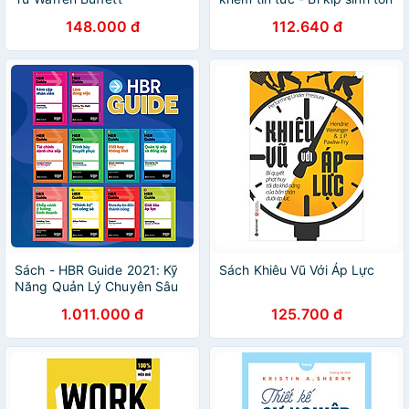
thời kỹ thuật số - Nhã Nam
148.000 đ
112.640 đ
Official
Sách - HBR Guide 2021: Kỹ
Sách Khiêu Vũ Với Áp Lực
Năng Quản Lý Chuyên Sâu
Từ Harvard Business Review
1.011.000 đ
125.700 đ
( Bộ 10 cuốn + tặng kèm
boxset)