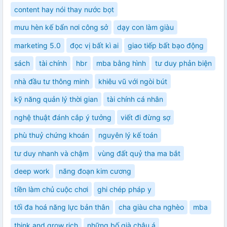
content hay nói thay nước bọt
mưu hèn kế bẩn nơi công sở
dạy con làm giàu
marketing 5.0
đọc vị bất kì ai
giao tiếp bất bạo động
sách
tài chính
hbr
mba bằng hình
tư duy phản biện
nhà đầu tư thông minh
khiêu vũ với ngòi bút
kỹ năng quản lý thời gian
tài chính cá nhân
nghệ thuật đánh cắp ý tưởng
viết đi đừng sợ
phù thuỷ chứng khoán
nguyên lý kế toán
tư duy nhanh và chậm
vùng đất quỷ tha ma bắt
deep work
năng đoạn kim cương
tiền làm chủ cuộc chơi
ghi chép pháp y
tối đa hoá năng lực bản thân
cha giàu cha nghèo
mba
think and grow rich
những bố già châu á