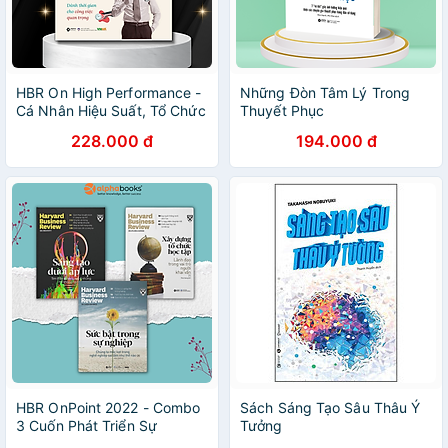
HBR On High Performance -
Những Đòn Tâm Lý Trong
Cá Nhân Hiệu Suất, Tổ Chức
Thuyết Phục
Hiệu Quả - Harvard Business
228.000 đ
194.000 đ
Review Press - (bìa mềm)
HBR OnPoint 2022 - Combo
Sách Sáng Tạo Sâu Thâu Ý
3 Cuốn Phát Triển Sự
Tưởng
Nghiệp (Kỳ 2)