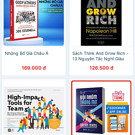
Những Bố Già Châu Á
Sách Think And Grow Rich -
13 Nguyên Tắc Nghĩ Giàu
Làm Giàu - Bìa Mềm (Tái Bản
169.000 đ
126.500 đ
2020)