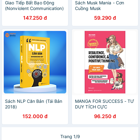
Giao Tiếp Bất Bạo Động
Sách Musk Mania - Cơn
(Nonviolent Communication)
Cuồng Musk
- Marshall B. Rosenberg,
147.250 đ
59.290 đ
Ph.D - PACE Books
Sách NLP Căn Bản (Tái Bản
MANGA FOR SUCCESS - TƯ
2018)
DUY TÍCH CỰC
152.000 đ
96.250 đ
Trang 1/9