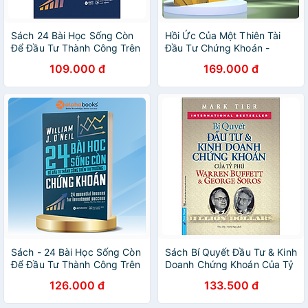
Sách 24 Bài Học Sống Còn
Hồi Ức Của Một Thiên Tài
Để Đầu Tư Thành Công Trên
Đầu Tư Chứng Khoán -
Thị Trường Chứng Khoán
Jesse Livermore -
109.000 đ
169.000 đ
(Tái Bản)
Reminiscences Of A Stock
Operator - AL
Sách - 24 Bài Học Sống Còn
Sách Bí Quyết Đầu Tư & Kinh
Để Đầu Tư Thành Công Trên
Doanh Chứng Khoán Của Tỷ
Thị Trường Chứng Khoán
Phú Warren Buffett Và
126.000 đ
133.500 đ
(Tái Bản 2018)
George Soros (Tái Bản)