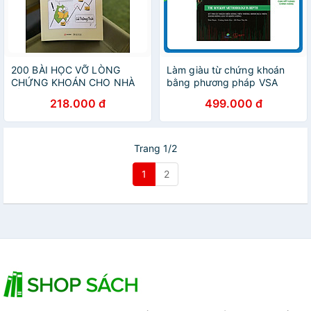
200 BÀI HỌC VỠ LÒNG
Làm giàu từ chứng khoán
CHỨNG KHOÁN CHO NHÀ
bằng phương pháp VSA
ĐẦU TƯ F0 – Cú Thông Thái
chính gốc: Nghiên cứu
218.000 đ
499.000 đ
– Rubik Books – NXB Công
chuyên sâu về cách giao
Thương
dịch của Wyckoff
Trang 1/2
1
2