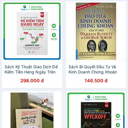
Sách Kỹ Thuật Giao Dịch Để
Sách Bí Quyết Đầu Tư Và
Kiếm Tiền Hàng Ngày Trên
Kinh Doanh Chứng Khoán
Thị Trường Chứng Khoán –
Của Tỷ Phú Warren Buffett
298.000 đ
146.500 đ
Day Trade For A Living
Và George Soros (Tái Bản)