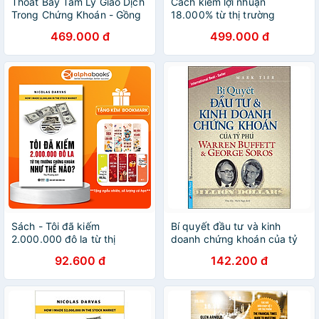
Thoát Bẫy Tâm Lý Giao Dịch
Cách kiếm lợi nhuận
Trong Chứng Khoán - Gồng
18.000% từ thị trường
Lời Không Gồng Lỗ
chứng khoán - Trade Like
469.000 đ
499.000 đ
An O'Neil Disciple
Sách - Tôi đã kiếm
Bí quyết đầu tư và kinh
2.000.000 đô la từ thị
doanh chứng khoán của tỷ
trường chứng khoán như thế
phú warren buffett 2021
92.600 đ
142.200 đ
nào?