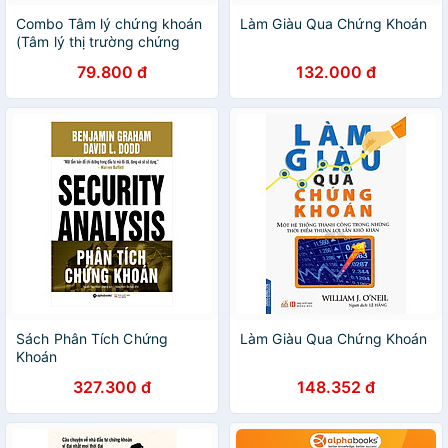
Combo Tâm lý chứng khoán
Làm Giàu Qua Chứng Khoán
(Tâm lý thị trường chứng
khoán + Lý thuyết Dow -
79.800 đ
132.000 đ
Khoa học đầu cơ chứng
khoán)
Sách Phân Tích Chứng
Làm Giàu Qua Chứng Khoán
Khoán
327.300 đ
148.352 đ