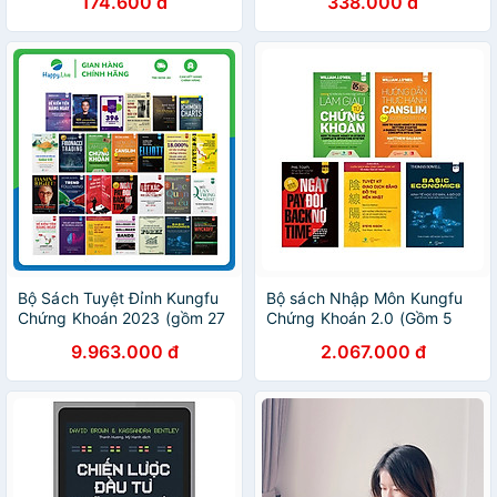
174.600 đ
338.000 đ
Của Một Thiên Tài Đầu Tư
Chứng Khoán - Richard
Smitten, Edwin Lefèvre -
Alpha Books
Bộ Sách Tuyệt Đỉnh Kungfu
Bộ sách Nhập Môn Kungfu
Chứng Khoán 2023 (gồm 27
Chứng Khoán 2.0 (Gồm 5
cuốn) - Happy Live
cuốn) - Happy Live
9.963.000 đ
2.067.000 đ