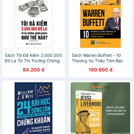
Sách Tôi Đã Kiếm 2.000.000
Sách Warren Buffett - 10
Đô La Từ Thị Trường Chứng
Thương Vụ Thâu Tóm Bạc
Khoán Như Thế Nào (Tái
Tỷ Của Huyền Thoại Đầu Tư
84.200 đ
160.600 đ
Bản)
Chứng Khoán