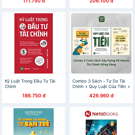
171.750 đ
206.100 đ
Kỷ Luật Trong Đầu Tư Tài
Combo 3 Sách - Tự Do Tài
Chính
Chính + Quy Luật Của Tiền +
Lập Kế Hoạch Tài Chính Gia
186.750 đ
426.960 đ
Đình