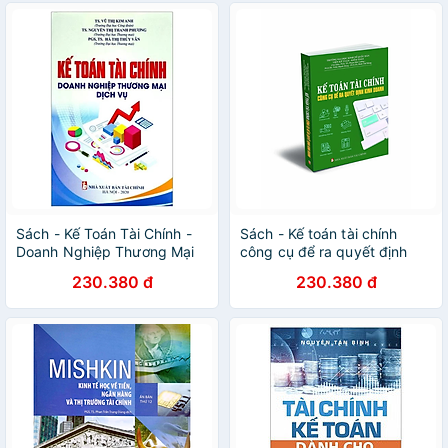
Sách - Kế Toán Tài Chính -
Sách - Kế toán tài chính
Doanh Nghiệp Thương Mại
công cụ để ra quyết định
Dịch Vụ - Nhiều tác giả -
kinh doanh - Nhiều tác giả -
230.380 đ
230.380 đ
Nhà xuất bản Tài Chính -
NXB Tài Chính - Minh Đức
Minh Đức