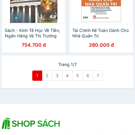
Sách - Kinh Tế Học Về Tiền,
Tài Chính Kế Toán Dành Cho
Ngân Hàng Và Thị Trường
Nhà Quản Trị
Tài Chính - Mishkin - Nhà
754.700 đ
280.000 đ
Xuất Bản Tài chính - Minh
Đức
Trang 1/7
1
2
3
4
5
6
7