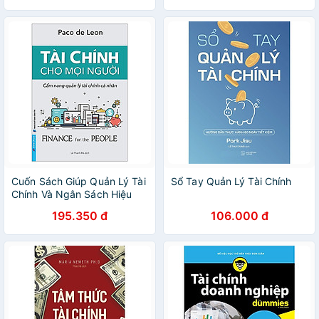
Cuốn Sách Giúp Quản Lý Tài
Sổ Tay Quản Lý Tài Chính
Chính Và Ngân Sách Hiệu
Quả- Tài Chính Cho Mọi
195.350 đ
106.000 đ
Người - Cẩm Nang Quản Lý
Tài Chính Cá Nhân