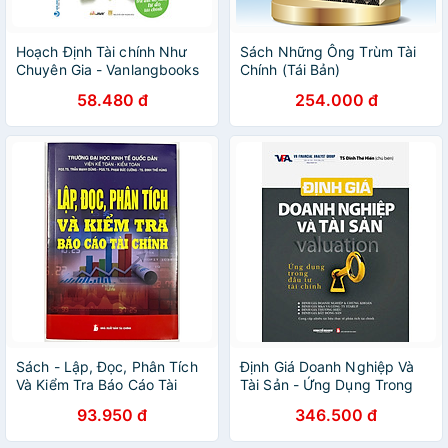
Hoạch Định Tài chính Như
Sách Những Ông Trùm Tài
Chuyên Gia - Vanlangbooks
Chính (Tái Bản)
58.480 đ
254.000 đ
Sách - Lập, Đọc, Phân Tích
Định Giá Doanh Nghiệp Và
Và Kiểm Tra Báo Cáo Tài
Tài Sản - Ứng Dụng Trong
Chính - Nhiều tác giả - NXB
Đầu Tư Tài Chính
93.950 đ
346.500 đ
Tài chính - Minh Đức