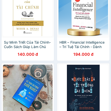
Sự Minh Triết Của Tài Chính-
HBR – Financial Intelligence
Cuốn Sách Giúp Làm Chủ
– Trí Tuệ Tài Chính - Dành
Tài Chính Kinh Doanh Hay
Cho Nhà Quản Lý Không
140.000 đ
194.000 đ
Chuyên Về Tài Chính