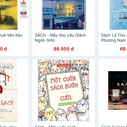
huê Văn-Xác
SÁCH - Nếu như yêu (Sách
Sách Lá Thư 
Ngôn tình)
Phương Nam
0 đ
88.500 đ
69