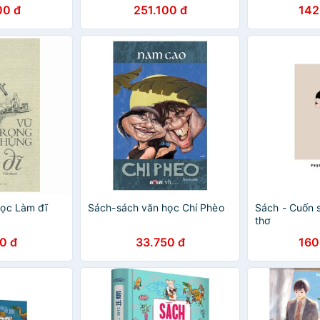
00 đ
251.100 đ
142
học Làm đĩ
Sách-sách văn học Chí Phèo
Sách - Cuốn 
thơ
0 đ
33.750 đ
160