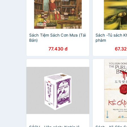
Sách Tiệm Sách Cơn Mưa (Tái
Sách -Tủ sách K
Bản)
phàm
77.430 đ
67.32