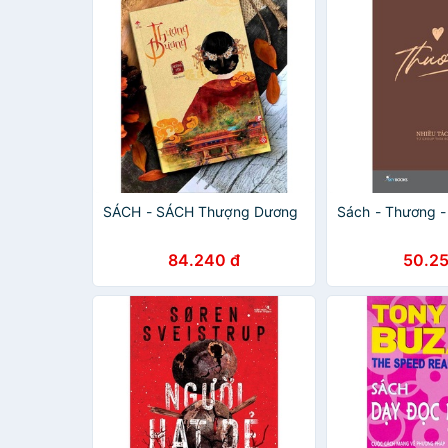
SÁCH - SÁCH Thượng Dương
Sách - Thương -
84.240 đ
50.25