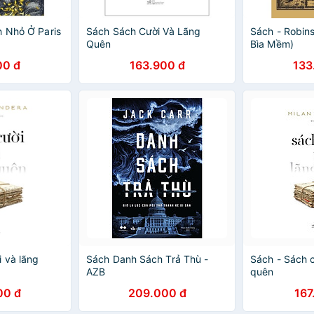
h Nhỏ Ở Paris
Sách Sách Cười Và Lãng
Sách - Robin
Quên
Bìa Mềm)
00 đ
163.900 đ
133
 và lãng
Sách Danh Sách Trả Thù -
Sách - Sách c
AZB
quên
00 đ
209.000 đ
167