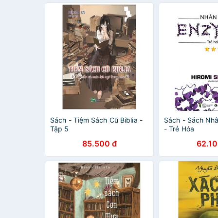
Sách - Tiệm Sách Cũ Biblia -
Sách - Sách Nh
Tập 5
- Trẻ Hóa
85.500 đ
62.10