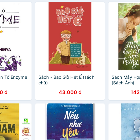
ân Tố Enzyme
Sách - Bao Giờ Hết Ế (sách
Sách Mây Họ
chữ)
(Sách Ảnh)
0 đ
43.000 đ
142