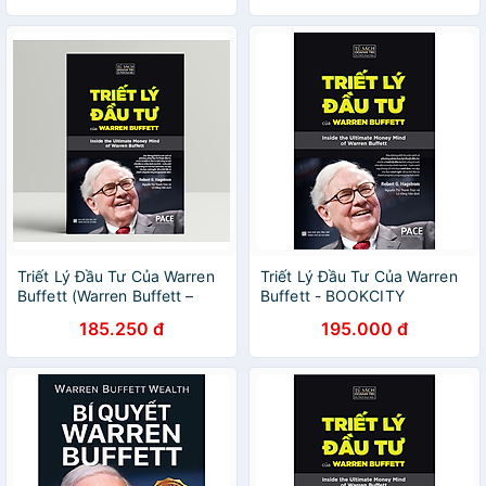
Triết Lý Đầu Tư Của Warren
Triết Lý Đầu Tư Của Warren
Buffett (Warren Buffett –
Buffett - BOOKCITY
Inside the Ultimate Money
185.250 đ
195.000 đ
Mind) - Robert G. Hagstrom
- PACE Books