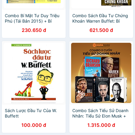
Combo Bí Mật Tư Duy Triệu
Combo Sách Đầu Tư Chứng
Phú (Tái Bản 2015) + Bí
Khoán Warren Buffet: Bí
Quyết Đầu Tư Và Kinh Doanh
Quyết Đầu Tư Và Kinh Doanh
230.650 đ
621.500 đ
Chứng Khoán Của Tỷ Phú
Chứng Khoán Của Tỷ Phú
Warren Buffett Và George
Warren Buffett Và George
Soros (Tái Bản)
Soros + Phân Tích Chứng
Khoán (Bìa Cứng) (Kỹ Năng
Phân Tích & Đầu Tư Chứng
Khoán Của Người Chiến
Thắng Thị Trường)
Sách Lược Đầu Tư Của W.
Combo Sách Tiểu Sử Doanh
Buffett
Nhân: Tiểu Sử Elon Musk +
Tiểu Sử Steve Jobs + Tiểu
100.000 đ
1.315.000 đ
Sử Bill Gates + Richard
Branson - Người Đi Tìm Bão