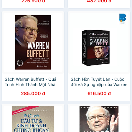
225.900 đ
482.000 đ
Và Doanh Nghiệp Chủ Chốt
Tại Việt Nam Theo Tiêu Chí
Của Warren Buffett - Thảo
Tạ - Alpha Books
Sách Warren Buffett - Quá
Sách Hòn Tuyết Lăn - Cuộc
Trình Hình Thành Một Nhà
đời và Sự nghiệp của Warren
Tư Bản Mỹ (Tái Bản 2017)
Buffett (Tái bản 2024)
285.000 đ
616.500 đ