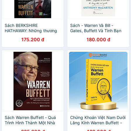
Sách BERKSHIRE
Sách - Warren Và Bill -
HATHAWAY: Những thương
Gates, Buffett Và Tình Bạn
vụ đầu tư đắt giá từ Warren
Đã Thay Đổi Thế Giới
175.200 đ
180.000 đ
Buffett
Sách Warren Buffett - Quá
Chứng Khoán Việt Nam Dưới
Trình Hình Thành Một Nhà
Lăng Kính Warren Buffett -
Tư Bản Mỹ (Tái Bản)
Phân Tích Các Ngành Nghề