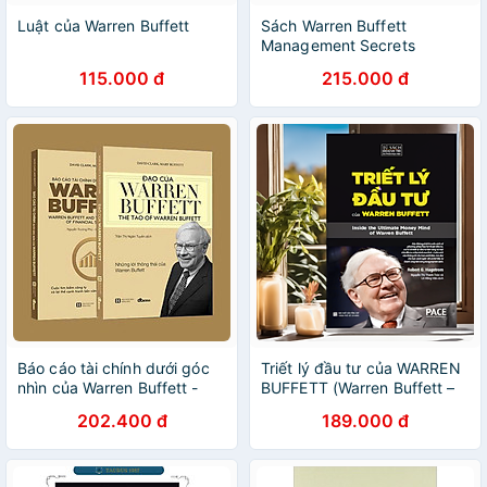
Luật của Warren Buffett
Sách Warren Buffett
Management Secrets
115.000 đ
215.000 đ
Báo cáo tài chính dưới góc
Triết lý đầu tư của WARREN
nhìn của Warren Buffett -
BUFFETT (Warren Buffett –
Đạo của Warren Buffett
Inside the Ultimate Money
202.400 đ
189.000 đ
(combo)
Mind) - PACE195