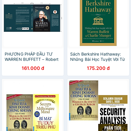
PHƯƠNG PHÁP ĐẦU TƯ
Sách Berkshire Hathaway:
WARREN BUFFETT – Robert
Những Bài Học Tuyệt Vời Từ
G. Hagstrom – Vũ Lê Mỹ
Warren Buffett Và Charlie
161.000 đ
175.200 đ
Hạnh, Mai Thanh Hương
Munger Tại Đại Hội Cổ Đông
dịch – NXB Công Thương –
Thường Niên Của Tập Đoàn
Alpha Books
Trong Suốt 30 Năm