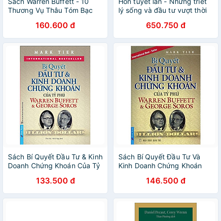
Sách Warren Buffett - 10
Hòn tuyết lăn - Những triết
Thương Vụ Thâu Tóm Bạc
lý sống và đầu tư vượt thời
Tỷ Của Huyền Thoại Đầu Tư
gian của Warren Buffett (tái
160.600 đ
650.750 đ
Chứng Khoán
bản 2024)
Sách Bí Quyết Đầu Tư & Kinh
Sách Bí Quyết Đầu Tư Và
Doanh Chứng Khoán Của Tỷ
Kinh Doanh Chứng Khoán
Phú Warren Buffett Và
Của Tỷ Phú Warren Buffett
133.500 đ
146.500 đ
George Soros (Tái Bản)
Và George Soros (Tái Bản)