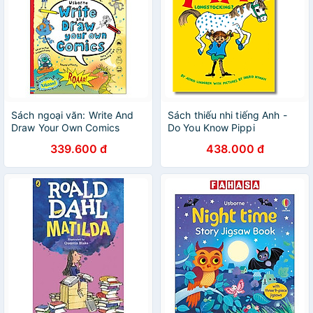
Sách ngoại văn: Write And
Sách thiếu nhi tiếng Anh -
Draw Your Own Comics
Do You Know Pippi
Longstocking?
339.600 đ
438.000 đ