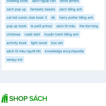
drawing book
sách ngoại văn
oliver jeffers
sách pop up
fantastic beasts
sách tiếng anh
cat kid comic club book 3
dk
harry potter tiếng anh
pop up book
le petit prince
sách tô màu
the lion king
chrismas
roald dahl
truyện tranh tiếng anh
activity book
light novel
box set
sách tô màu người lớn
knowledge encyclopedia
wimpy kid