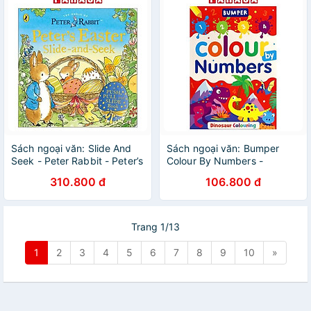
Sách ngoại văn: Slide And
Sách ngoại văn: Bumper
Seek - Peter Rabbit - Peter’s
Colour By Numbers -
Easter
Dinosaur
310.800 đ
106.800 đ
Trang 1/13
1
2
3
4
5
6
7
8
9
10
»