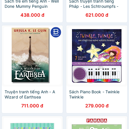
Sách trẻ em tiếng Anh - Well
Sách truyện tranh tiếng
Done Mummy Penguin
Pháp - Les Schtroumpfs -
Tome 10 - La Soupe Aux
438.000 đ
621.000 đ
Schtroumpfs
Truyện tranh tiếng Anh - A
Sách Piano Book - Twinkle
Wizard of Earthsea
Twinkle
711.000 đ
279.000 đ