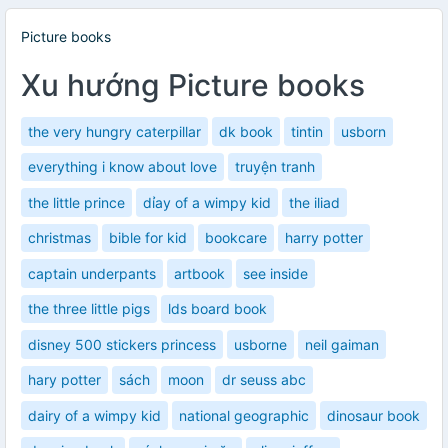
Picture books
Xu hướng Picture books
the very hungry caterpillar
dk book
tintin
usborn
everything i know about love
truyện tranh
the little prince
dỉay of a wimpy kid
the iliad
christmas
bible for kid
bookcare
harry potter
captain underpants
artbook
see inside
the three little pigs
lds board book
disney 500 stickers princess
usborne
neil gaiman
hary potter
sách
moon
dr seuss abc
dairy of a wimpy kid
national geographic
dinosaur book