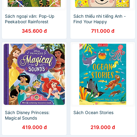
Sách ngoại văn: Pop-Up
Sách thiếu nhi tiếng Anh -
Peekaboo! Rainforest
Find Your Happy
345.600 đ
711.000 đ
Sách Disney Princess:
Sách Ocean Stories
Magical Sounds
419.000 đ
219.000 đ