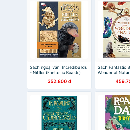
Sách ngoại văn: Incredibuilds
Sách Fantastic 
- Niffler (Fantastic Beasts)
Wonder of Natur
Animals and the
352.800 đ
459.7
Creatures of Har
Fantastic Beast