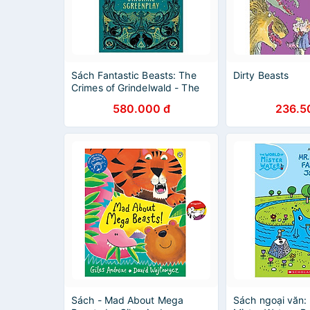
Sách Fantastic Beasts: The
Dirty Beasts
Crimes of Grindelwald - The
Original Screenplay
580.000 đ
236.5
(Hardback) -Tội ác của
Grindelwald - Kịch bản gốc
Sách - Mad About Mega
Sách ngoại văn: