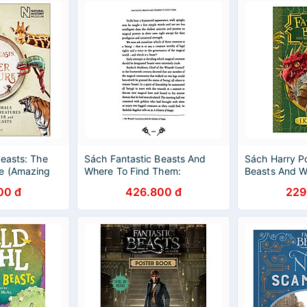
Beasts: The
Sách Fantastic Beasts And
Sách Harry Po
e (Amazing
Where To Find Them:
Beasts And W
 Magical
Hogwarts Library Book
Them (Paperb
00 đ
426.800 đ
229
ry Potter and
Book)
s) (Paperback)