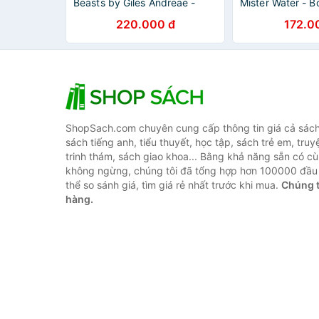
Beasts by Giles Andreae -
Mister Water - B
Children Picture Story book in
Water's Fantasti
220.000 đ
172.0
English - Ngoại Văn
(With Storyplus)
ShopSach.com chuyên cung cấp thông tin giá cả sách 
sách tiếng anh, tiểu thuyết, học tập, sách trẻ em, truy
trinh thám, sách giao khoa... Bằng khả năng sẵn có cù
không ngừng, chúng tôi đã tổng hợp hơn 100000 đầu 
thể so sánh giá, tìm giá rẻ nhất trước khi mua.
Chúng t
hàng.