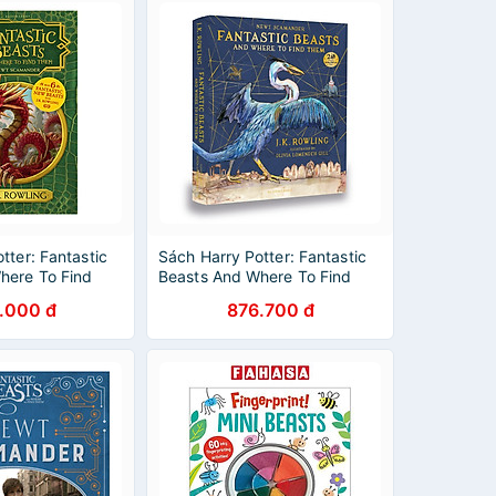
tter: Fantastic
Sách Harry Potter: Fantastic
here To Find
Beasts And Where To Find
ack) (English
Them (Hardback) Illustrated
.000 đ
876.700 đ
Edition (English Book)