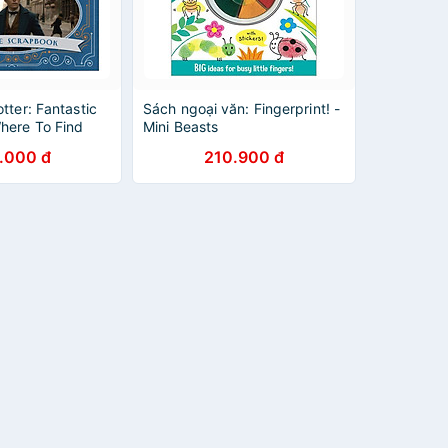
tter: Fantastic
Sách ngoại văn: Fingerprint! -
here To Find
Mini Beasts
Scamander)
.000 đ
210.900 đ
nh vật huyền bí
 chúng (English