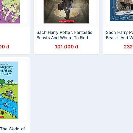
Sách Harry Potter: Fantastic
Sách Harry Po
Beasts And Where To Find
Beasts And W
Them (Paperback) Poster
Them (Newt 
00 đ
101.000 đ
232
Book (Sinh vật huyền bí và nơi
(Hardback) Si
ra chúng) (English Book)
và nơi tìm ra
Book)
 The World of