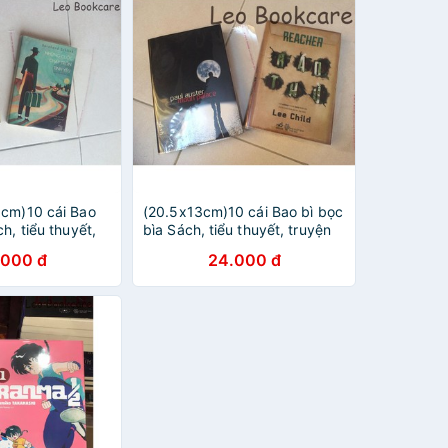
5cm)10 cái Bao
(20.5x13cm)10 cái Bao bì bọc
h, tiểu thuyết,
bìa Sách, tiểu thuyết, truyện
ight Novel,
chữ, Light Novel, Truyện khổ
.000 đ
24.000 đ
o. Leo Bookcare
to. Leo Bookcare