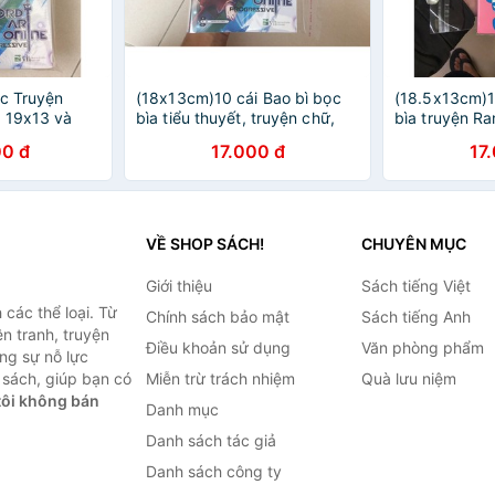
ọc Truyện
(18x13cm)10 cái Bao bì bọc
(18.5x13cm)1
ổ 19x13 và
bìa tiểu thuyết, truyện chữ,
bìa truyện Ra
y dưới 2,5cm.
Light Novel. Bọc được bìa dày
Novel. Bọc đ
0 đ
17.000 đ
17
và mỏn Leo Bookcare
mỏng. Bọc tr
Bookcare
VỀ SHOP SÁCH!
CHUYÊN MỤC
Giới thiệu
Sách tiếng Việt
các thể loại. Từ
Chính sách bảo mật
Sách tiếng Anh
ện tranh, truyện
Điều khoản sử dụng
Văn phòng phẩm
ng sự nỗ lực
sách, giúp bạn có
Miễn trừ trách nhiệm
Quà lưu niệm
ôi không bán
Danh mục
Danh sách tác giả
Danh sách công ty