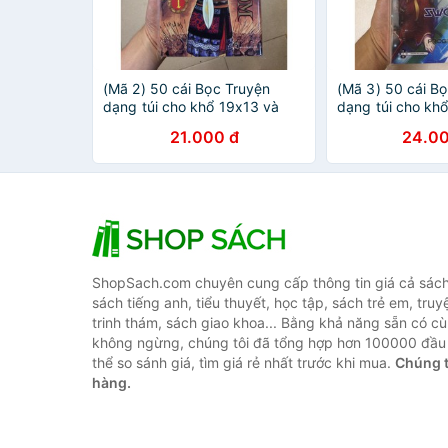
(Mã 2) 50 cái Bọc Truyện
(Mã 3) 50 cái B
dạng túi cho khổ 19x13 và
dạng túi cho kh
18x13 với độ dày dưới 1,5cm.
18x13 với độ dà
21.000 đ
24.00
Leo bookcare.
Leo bookcare.
ShopSach.com chuyên cung cấp thông tin giá cả sách 
sách tiếng anh, tiểu thuyết, học tập, sách trẻ em, truy
trinh thám, sách giao khoa... Bằng khả năng sẵn có cù
không ngừng, chúng tôi đã tổng hợp hơn 100000 đầu 
thể so sánh giá, tìm giá rẻ nhất trước khi mua.
Chúng t
hàng.