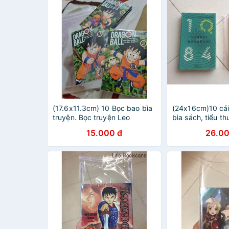
(17.6x11.3cm) 10 Bọc bao bìa
(24x16cm)10 cái
truyện. Bọc truyện Leo
bìa sách, tiểu th
Bookcare.
chữ.Leo Bookca
15.000 đ
26.00