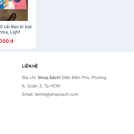
0 cái Bao bì bọc
nma, Light
ược bìa dày và
.000 đ
uyện Leo
LIÊN HỆ
Địa chỉ:
Shop Sách!
Điện Biên Phủ, Phường
6, Quận 3, Tp.HCM
Email: lienhe@shopsach.com