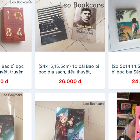
 Bao bì bọc
(24x15,15.5cm) 10 cái Bao bì
(20.5x14,14.
uyết, truyện
bọc bìa sách, tiểu thuyết,
bì bọc bìa Sác
re
truyện chữ.Leo Bookcare
truyện chữ, L
0 đ
26.000 đ
24
Truyện khổ t