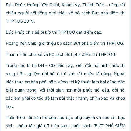
Đức Phúc, Hoàng Yến Chibi, Khánh Vy, Thanh Trần… cùng rất
nhiều người nổi tiếng giới thiệu về bộ sách Bứt phá điểm thi
THPTQG 2019.
Đức Phúc chia sẻ bí kíp thi THPTQG đạt điểm cao.
Hoàng Yến Chibi giới thiệu bộ sách Bứt phá điểm thi THPTQG.
Thanh Trần chia sẻ về bộ sách Bứt phá điểm thi THPTQG.
Trong các kì thi ĐH – CĐ hiện nay, việc đổi mới hình thức thi
sang trắc nghiệm đòi hỏi ở thí sinh rất nhiều kĩ năng. Ngoài
kiến thức cơ bản phải nắm vững thì kỹ thuật làm bài cũng đặc
biệt quan trọng. Với thời gian hơn một phút mỗi câu, đòi hỏi
các em phải có tốc độ làm bài thật nhanh, chính xác và khoa
học.
Thấu hiểu nỗi trăn trở của các bậc phụ huynh và các em học
sinh, nhóm tác giả đã biên soạn cuốn sách “BỨT PHÁ ĐIỂM