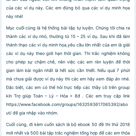
của các ví dụ này. Các em đừng bỏ qua các ví dụ minh họa
này nhé!
Mục cuối cùng là hệ thống bài tập tự luyện. Chúng tôi chia ra
thành các ví dụ nhỏ, thường từ 15 – 25 ví dụ. Sau khi đã làm
thành thạo các ví dụ minh họa,yêu cầu lớn nhất của em là giải
các ví dụ này theo giới hạn thời gian. Thi trắc nghiệm không
cho phép sự chậm chễ, nên việc các em rèn luyện để thời
gian làm bài ngắn nhất là hết sức cần thiết. Nếu quá 7 phút
mà chưa giải được ví dụ này thì các em hãy xem đáp án nhé.
Đặc biệt, các em có thể hỏi trực tiếp các thầy cô trên group
kín Trợ giúp Toán – Lý – Hóa > 8đ . Các em truy cập link
https://www.facebook.com/groups/1632593617065392/abo
ut/ để gia nhập vào nhóm.
Cuối cùng, đi kèm cuốn sách là bộ ebook 50 đề thi thử 2018
mới nhất và 500 bài tập trắc nghiệm tổng hợp để các em thỏa