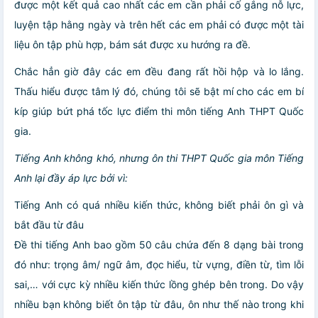
được một kết quả cao nhất các em cần phải cố gắng nỗ lực,
luyện tập hằng ngày và trên hết các em phải có được một tài
liệu ôn tập phù hợp, bám sát được xu hướng ra đề.
Chắc hẳn giờ đây các em đều đang rất hồi hộp và lo lắng.
Thấu hiểu được tâm lý đó, chúng tôi sẽ bật mí cho các em bí
kíp giúp bứt phá tốc lực điểm thi môn tiếng Anh THPT Quốc
gia.
Tiếng Anh không khó, nhưng ôn thi THPT Quốc gia môn Tiếng
Anh lại đầy áp lực bởi vì:
Tiếng Anh có quá nhiều kiến thức, không biết phải ôn gì và
bắt đầu từ đâu
Đề thi tiếng Anh bao gồm 50 câu chứa đến 8 dạng bài trong
đó như: trọng âm/ ngữ âm, đọc hiểu, từ vựng, điền từ, tìm lỗi
sai,… với cực kỳ nhiều kiến thức lồng ghép bên trong. Do vậy
nhiều bạn không biết ôn tập từ đâu, ôn như thế nào trong khi