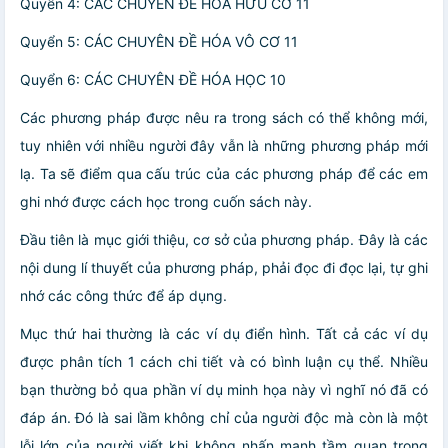
Quyển 4: CÁC CHUYÊN ĐỀ HÓA HỮU CƠ 11
Quyển 5: CÁC CHUYÊN ĐỀ HÓA VÔ CƠ 11
Quyển 6: CÁC CHUYÊN ĐỀ HÓA HỌC 10
Các phương pháp được nêu ra trong sách có thể không mới,
tuy nhiên với nhiều người đây vẫn là những phương pháp mới
lạ. Ta sẽ điểm qua cấu trúc của các phương pháp để các em
ghi nhớ được cách học trong cuốn sách này.
Đầu tiên là mục giới thiệu, cơ sở của phương pháp. Đây là các
nội dung lí thuyết của phương pháp, phải đọc đi đọc lại, tự ghi
nhớ các công thức để áp dụng.
Mục thứ hai thường là các ví dụ điển hình. Tất cả các ví dụ
được phân tích 1 cách chi tiết và có bình luận cụ thể. Nhiều
bạn thường bỏ qua phần ví dụ minh họa này vì nghĩ nó đã có
đáp án. Đó là sai lầm không chỉ của người độc mà còn là một
lỗi lớn của người viết khi không nhấn mạnh tầm quan trọng