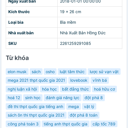
Ngày xuất bản
2018-01-01 00:00:00
Kích thước
19 x 26 cm
Loại bìa
Bìa mềm
Nhà xuất bản
Nhà Xuất Bản Hồng Đức
SKU
2261259291085
Từ khóa
elon musk
sách
osho
luật tâm thức
lược sử vạn vật
mega 2021 thpt quốc gia 2021
lovebook
vĩnh bá
nghị luận xã hội
hóa học
bất đẳng thức
hoá hữu cơ
hoá 12
sinh học
đánh giá năng lực
đột phá 8
đề thi thpt quốc gia tiếng anh
mega
vật lý
sách ôn thi thpt quốc gia 2021
đột phá 8 toán
công phá toán 3
tiếng anh thpt quốc gia
cấp tốc 789