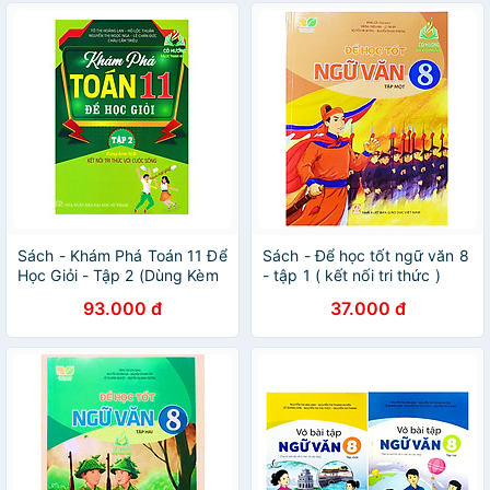
Sách - Khám Phá Toán 11 Để
Sách - Để học tốt ngữ văn 8
Học Giỏi - Tập 2 (Dùng Kèm
- tập 1 ( kết nối tri thức )
SGK Kết Nối Tri Thức Với
93.000 đ
37.000 đ
Cuộc Sống) (HA)