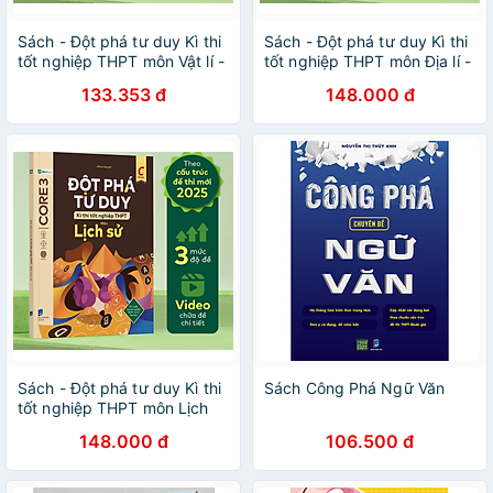
Sách - Đột phá tư duy Kì thi
Sách - Đột phá tư duy Kì thi
tốt nghiệp THPT môn Vật lí -
tốt nghiệp THPT môn Địa lí -
Nhiều tác giả - Nhà xuất
Nhiều tác giả - Nhà xuất
133.353 đ
148.000 đ
bản Dân Trí - WinBooks
bản Dân Trí - WinBooks
Sách - Đột phá tư duy Kì thi
Sách Công Phá Ngữ Văn
tốt nghiệp THPT môn Lịch
sử - Nhiều tác giả - Nhà
148.000 đ
106.500 đ
xuất bản Dân Trí - WinBooks