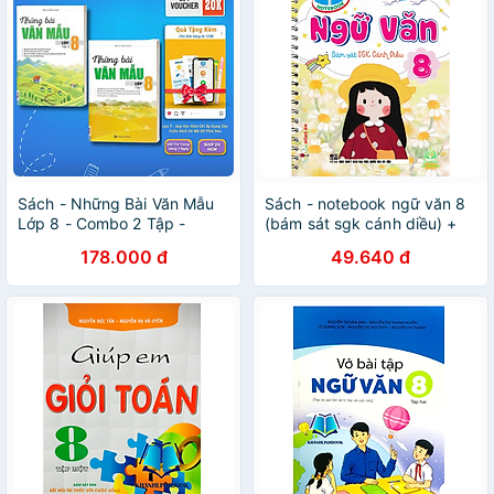
Sách - Những Bài Văn Mẫu
Sách - notebook ngữ văn 8
Lớp 8 - Combo 2 Tập -
(bám sát sgk cánh diều) +
MCBooks
HA
178.000 đ
49.640 đ