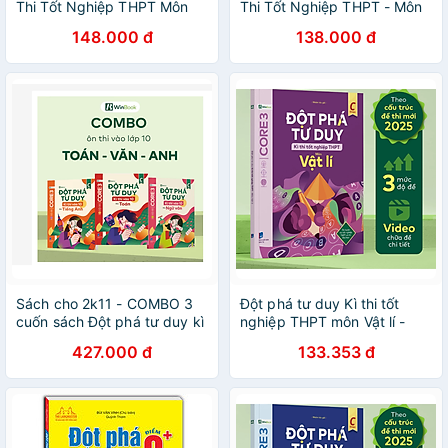
Thi Tốt Nghiệp THPT Môn
Thi Tốt Nghiệp THPT - Môn
Giáo Dục Kinh Tế Và Pháp
Giáo Dục Kinh Tế Và Pháp
148.000 đ
138.000 đ
Luật
Luật
Sách cho 2k11 - COMBO 3
Đột phá tư duy Kì thi tốt
cuốn sách Đột phá tư duy kì
nghiệp THPT môn Vật lí -
thi tốt nghiệp THPT môn
Nhiều tác giả - Nhà xuất
427.000 đ
133.353 đ
Toán, Văn, Anh
bản Dân Trí - WinBooks