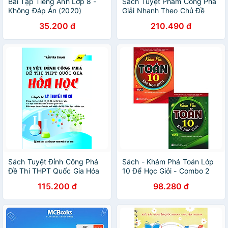
Bài Tập Tiếng Anh Lớp 8 -
Sách Tuyệt Phẩm Công Phá
Không Đáp Án (2020)
Giải Nhanh Theo Chủ Đề
Trên VTV2 Vật Lý 2 - Điện
35.200 đ
210.490 đ
Xoay Chiều
Sách Tuyệt Đỉnh Công Phá
Sách - Khám Phá Toán Lớp
Đề Thi THPT Quốc Gia Hóa
10 Để Học Giỏi - Combo 2
Học - Chuyên Đề: Lý Thuyết
Tập - Dùng Kèm SGK Kết Nối
115.200 đ
98.280 đ
Vô Cơ
- Hồng Ân