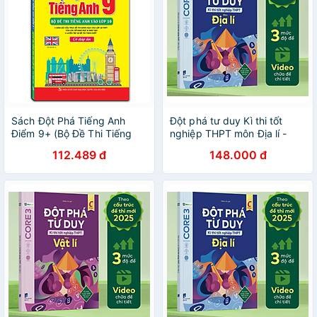
Sách Đột Phá Tiếng Anh
Đột phá tư duy Kì thi tốt
Điểm 9+ (Bộ Đề Thi Tiếng
nghiệp THPT môn Địa lí -
Anh Vào Lớp 10) - Có Đáp
Nhiều tác giả - Nhà xuất
112.489 đ
148.000 đ
Án (Tái Bản 01)
bản Dân Trí - WinBooks