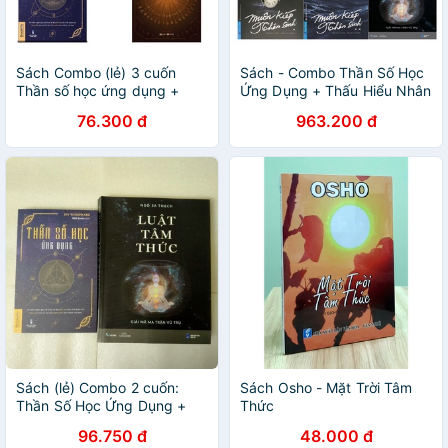
Sách Combo (lẻ) 3 cuốn
Sách - Combo Thần Số Học
Thần số học ứng dụng +
Ứng Dụng + Thấu Hiểu Nhân
Luật Tâm Thức + Thần Số
Tâm + Nhân Số Học + Muôn
76.300 đ
963.200 đ
Học : Thấu Hiểu Nhân Tâm
Kiếp Nhân Sinh (Tập 1-2) +
Luật Tâm Thức
Sách (lẻ) Combo 2 cuốn:
Sách Osho - Mặt Trời Tâm
Thần Số Học Ứng Dụng +
Thức
Luật Tâm Thức - Giải Mã Ma
96.750 đ
48.000 đ
Trận Vũ Trụ