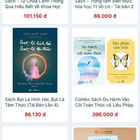
Sách - Tự Chữa Lành Thông
Sách - Trọng tâm kiến thức
Qua Hiểu Biết Về Khoa Học
hóa học 11 Vô cơ - Tái bản 2
Tâm Thức
101.150 đ
69.000 đ
Sách Bụt Là Hình Hài, Bụt Là
Combo Sách Du Hành Vào
Tâm Thức (Tái Bản Lần 4)
Cõi Toàn Thức và Liệu Pháp
Tâm Hồn
86.130 đ
396.000 đ