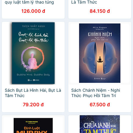
quy luật tâm lý thao túng
Là Tâm Thức
suy nghĩ và hành động của
126.000 đ
84.150 đ
chúng ta
Sách Bụt Là Hình Hài, Bụt Là
Sách Chánh Niệm - Nghi
Tâm Thức
Thức Phục Hồi Tâm Trí
79.200 đ
67.500 đ