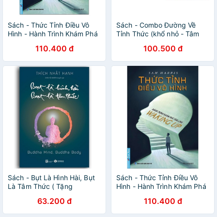
Sách - Thức Tỉnh Điều Vô
Sách - Combo Đường Về
Hình - Hành Trình Khám Phá
Tỉnh Thức (khổ nhỏ - Tâm
Tâm Linh - Waking Up
Từ (khổ nhỏ- First News
110.400 đ
100.500 đ
Sách - Bụt Là Hình Hài, Bụt
Sách - Thức Tỉnh Điều Vô
Là Tâm Thức ( Tặng
Hình - Hành Trình Khám Phá
Postcard Xuân bốn mùa )
Tâm Linh - Waking Up
63.200 đ
110.400 đ