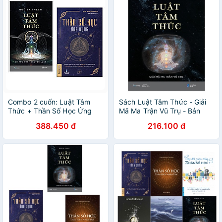
Combo 2 cuốn: Luật Tâm
Sách Luật Tâm Thức - Giải
Thức + Thần Số Học Ứng
Mã Ma Trận Vũ Trụ - Bản
Dụng < Bộ sách cởi mở để
Đặc Biệt - Bìa Cứng
388.450 đ
216.100 đ
thức tỉnh >