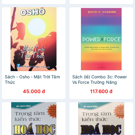
Sách - Osho - Mặt Trời Tâm
Sách (lẻ) Combo 3c: Power
Thức
Vs Force Trường Năng
Lượng th + Luật Tâm Thức
45.000 đ
117.600 đ
az+ Muôn Kiếp Nhân Sinh fs