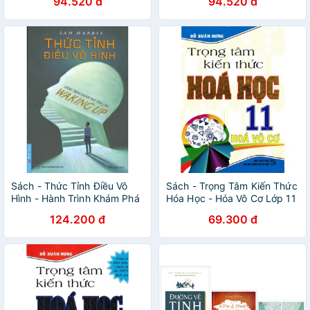
94.520 đ
94.520 đ
cực để làm chủ định mệnh
cực để làm chủ định mệnh
Sách - Thức Tỉnh Điều Vô
Sách - Trọng Tâm Kiến Thức
Hình - Hành Trình Khám Phá
Hóa Học - Hóa Vô Cơ Lớp 11
Tâm Linh
124.200 đ
69.300 đ