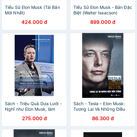
Tiểu Sử Elon Musk (Tái Bản
Tiểu Sử Elon Musk - Bản Đặc
Mới Nhất)
Biệt (Walter Isaacson)
424.000 đ
899.000 đ
Sách - Triệu Quả Dưa Lưới -
Sách - Tesla – Elon Musk:
Nghĩ như Elon Musk, làm
Tương Lai Và Những Điều
như Elon Musk – Công thức
Viễn Tưởng
275.000 đ
86.300 đ
thành công dành cho giới
kinh doanh