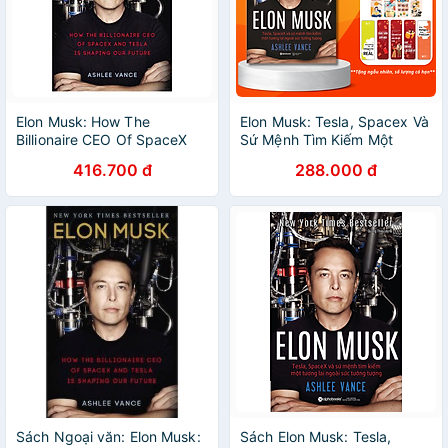
Elon Musk: How The
Elon Musk: Tesla, Spacex Và
Billionaire CEO Of SpaceX
Sứ Mệnh Tìm Kiếm Một
And Tesla Is Shaping Our
Tương Lai Ngoài Sức Tưởng
416.700 đ
288.000 đ
Future
Tượng
Sách Ngoại văn: Elon Musk:
Sách Elon Musk: Tesla,