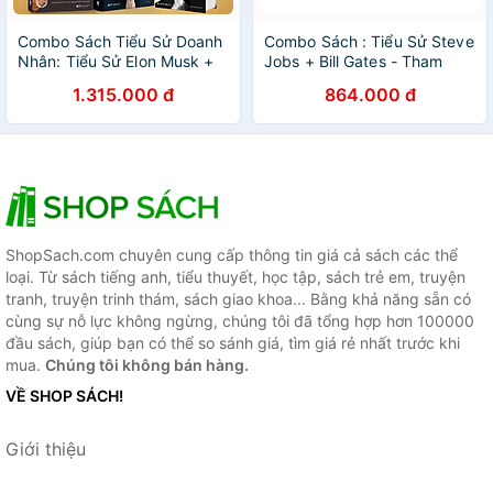
Combo Sách Tiểu Sử Doanh
Combo Sách : Tiểu Sử Steve
Nhân: Tiểu Sử Elon Musk +
Jobs + Bill Gates - Tham
Tiểu Sử Steve Jobs + Tiểu
Vọng Lớn Lao Và Quá Trình
1.315.000 đ
864.000 đ
Sử Bill Gates + Richard
Hình Thành Đế Chế
Branson - Người Đi Tìm Bão
Microsoft + Elon Musk -
+ Warren Buffett - Quá Trình
Tesla, SpaceX Và Sứ Mệnh
Hình Thành Một Nhà Tư Bản
Tìm Kiếm Một Tương Lai
Mỹ
Ngoài Sức Tưởng Tượng
ShopSach.com chuyên cung cấp thông tin giá cả sách các thể
loại. Từ sách tiếng anh, tiểu thuyết, học tập, sách trẻ em, truyện
tranh, truyện trinh thám, sách giao khoa... Bằng khả năng sẵn có
cùng sự nỗ lực không ngừng, chúng tôi đã tổng hợp hơn 100000
đầu sách, giúp bạn có thể so sánh giá, tìm giá rẻ nhất trước khi
mua.
Chúng tôi không bán hàng.
VỀ SHOP SÁCH!
Giới thiệu