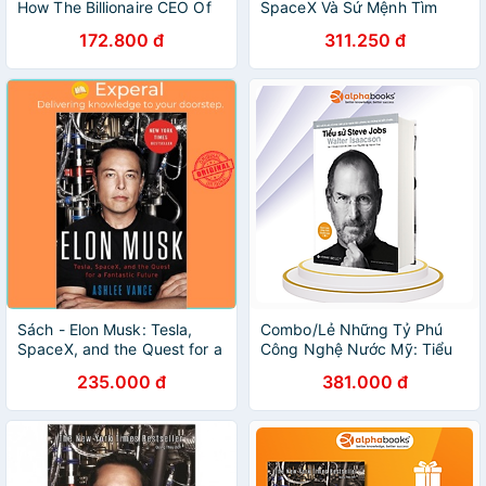
How The Billionaire CEO Of
SpaceX Và Sứ Mệnh Tìm
Spacex And Tesla Is
Kiếm Một Tương Lai Ngoài
172.800 đ
311.250 đ
Shaping Our Future
Sức Tưởng Tượng
Sách - Elon Musk: Tesla,
Combo/Lẻ Những Tỷ Phú
SpaceX, and the Quest for a
Công Nghệ Nước Mỹ: Tiểu
Fantastic Future by Ashlee
Sử Elon Musk + Tiểu Sử
235.000 đ
381.000 đ
Vance (US edition,
Steve Jobs + Bill Gates
paperback)