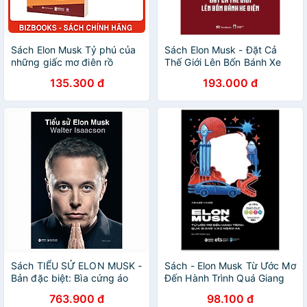
Sách Elon Musk Tỷ phú của
Sách Elon Musk - Đặt Cả
những giấc mơ điên rồ
Thế Giới Lên Bốn Bánh Xe
Điện
135.300 đ
193.000 đ
Sách TIỂU SỬ ELON MUSK -
Sách - Elon Musk Từ Ước Mơ
Bản đặc biệt: Bìa cứng áo
Đến Hành Trình Quá Giang
ôm + AR
Vào Ngân Hà
763.900 đ
98.100 đ