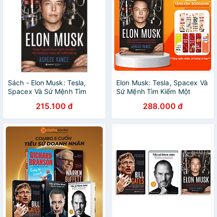
Sách - Elon Musk: Tesla,
Elon Musk: Tesla, Spacex Và
Spacex Và Sứ Mệnh Tìm
Sứ Mệnh Tìm Kiếm Một
Kiếm Một Tương Lai Ngoài
Tương Lai Ngoài Sức Tưởng
215.100 đ
288.000 đ
Sức Tưởng Tượng (Tái Bản
Tượng (Bìa Cứng) - Bản
2020)
Quyền