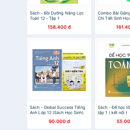
Sách - Bồi Dưỡng Năng Lực
Combo Bài Giảng 
Toán 12 - Tập 1
Chi Tiết Sinh Họ
Dưỡng Học Sinh 
158.400 đ
161.4
12 (Bộ 2 Cuốn) (
Sách - Global Success Tiếng
Sách - Để học tố
Anh Lớp 12 (Sách Học Sinh)
tập 1 ( kết nối )
90.000 đ
55.00