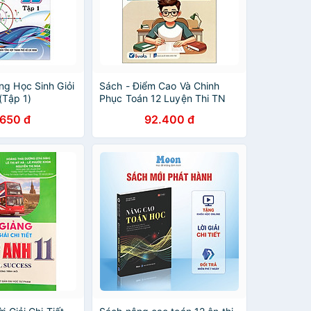
ng Học Sinh Giỏi
Sách - Điểm Cao Và Chinh
(Tập 1)
Phục Toán 12 Luyện Thi TN
THPT
.650 đ
92.400 đ