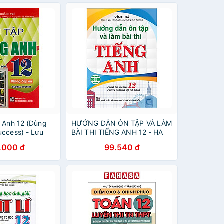
g Anh 12 (Dùng
HƯỚNG DẪN ÔN TẬP VÀ LÀM
uccess) - Lưu
BÀI THI TIẾNG ANH 12 - HA
.000 đ
99.540 đ