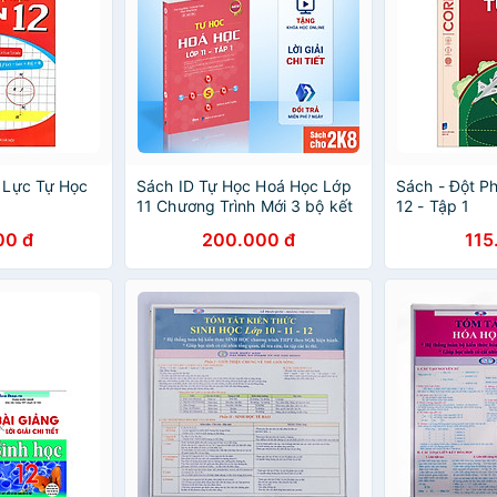
 Lực Tự Học
Sách ID Tự Học Hoá Học Lớp
Sách - Đột P
11 Chương Trình Mới 3 bộ kết
12 - Tập 1
nối tri thức, chân trời sáng
00 đ
200.000 đ
115
tạo, cánh diều MoonBook