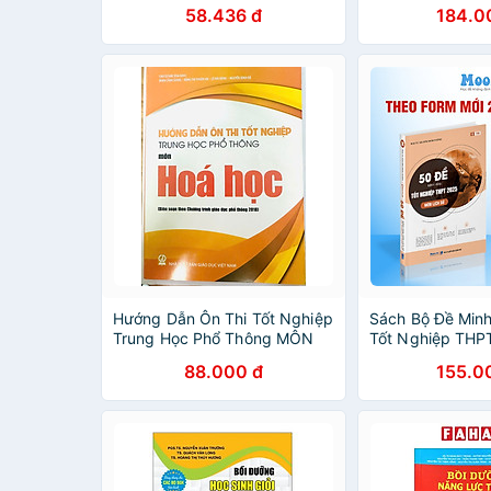
Ôn luyện thi tốt nghiệp THPT
(Theo chương tr
58.436 đ
184.0
ĐGNL - WinEdu
(HA-MK)
Hướng Dẫn Ôn Thi Tốt Nghiệp
Sách Bộ Đề Minh
Trung Học Phổ Thông MÔN
Tốt Nghiệp THP
HOÁ (Theo Chương Trình Giáo
Toán, Lý, Hoá, S
88.000 đ
155.0
Dục Phổ Thông 2018)
Sử, Địa Moonbo