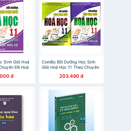
c Sinh Giỏi Hoá
ComBo Bồi Dưỡng Học Sinh
Chuyên Đề Hoá
Giỏi Hoá Học 11 Theo Chuyên
 (Dùng Chung
Đề Hoá Hữu Cơ + Vô Cơ ( 2
.000 đ
203.490 đ
GK Hiện Hành)
Tập - Dùng Chung Cho Các
Bộ SGK Hiện Hành)