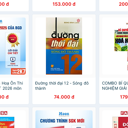
ình GDPT mới)
(Từ 2014 Đến 2018)
Hoá, Sinh, An
00 đ
153.000 đ
200
 Hoạ Ôn Thi
Đường thời đại 12 - Sóng đô
COMBO BÍ Q
T 2026 môn
thành
NGHIỆM GIẢ
inh, Anh, Văn,
NGHIỆM HÓA 
00 đ
74.000 đ
179
ok
QUYẾT GIẢI 
THPT QUỐC 