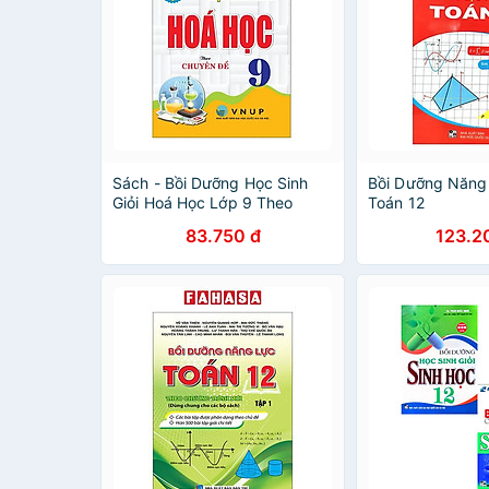
Sách - Bồi Dưỡng Học Sinh
Bồi Dưỡng Năng
Giỏi Hoá Học Lớp 9 Theo
Toán 12
Chuyên Đề - Dùng Chung Cho
83.750 đ
123.2
Các Bộ SGK Hiện Hành - Hồng
Ân