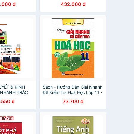
h, Văn, Sử, Địa
ĐGNL - Toán, Lí, Hoá, Sinh,
.000 đ
432.000 đ
Văn, Sử, Địa, Anh
UYẾT & KINH
Sách - Hướng Dẫn Giải Nhanh
I NHANH TRẮC
Đề Kiểm Tra Hoá Học Lớp 11 -
HỌC + BÍ
Dùng Chung Cho Các Bộ SGK
.550 đ
73.700 đ
NHANH ĐỀ THI
Hiện Hành - Hồng Ân
GIA HOÁ HỌC