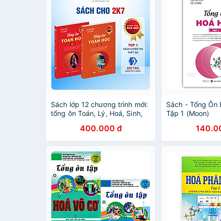
Sách lớp 12 chương trình mới:
Sách - Tổng Ôn 
tổng ôn Toán, Lý, Hoá, Sinh,
Tập 1 (Moon)
Văn, Sử, Địa ôn thi thpt quốc
400.000 đ
140.0
gia, đgnl Moonbook