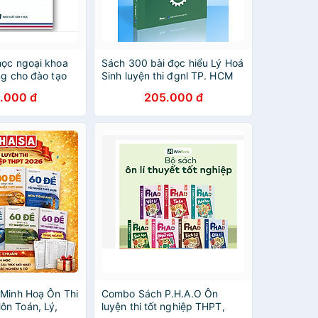
học ngoại khoa
Sách 300 bài đọc hiểu Lý Hoá
ng cho đào tạo
Sinh luyện thi đgnl TP. HCM
(Y)
2024 (Moon)
.000 đ
205.000 đ
 Minh Hoạ Ôn Thi
Combo Sách P.H.A.O Ôn
n Toán, Lý,
luyện thi tốt nghiệp THPT,