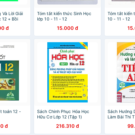
Và Lời Giải
Tóm tắt kiến thức Sinh Học
Tóm tắt kiến 
c 12 + Bồi
lớp 10 - 11 - 12
10 - 11 - 12
Giỏi Sinh Học
00 đ
15.000 đ
15
HA)
t toán 12 -
Sách Chinh Phục Hóa Học
Sách Hướng 
Hữu Cơ Lớp 12 (Tập 1)
Làm Bài Thi T
0 đ
216.310 đ
99