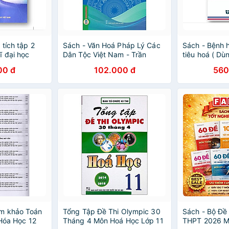
tích tập 2
Sách - Văn Hoá Pháp Lý Các
Sách - Bệnh 
ĩ đại học
Dân Tộc Việt Nam - Trần
tiêu hoá ( Dù
Ngọc Bình - VIETNAMBOOK
sau đại học) 
00 đ
102.000 đ
560
m khảo Toán
Tổng Tập Đề Thi Olympic 30
Sách - Bộ Đề
 Hóa Học 12
Tháng 4 Môn Hoá Học Lớp 11
THPT 2026 Mô