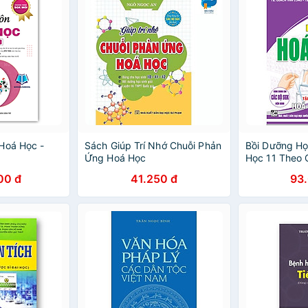
Hoá Học -
Sách Giúp Trí Nhớ Chuỗi Phản
Bồi Dưỡng Họ
Ứng Hoá Học
Học 11 Theo 
Hữu Cơ tập 2
00 đ
41.250 đ
93
Cho Các Bộ S