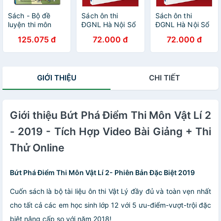
Sách - Bộ đề
Sách ôn thi
Sách ôn thi
luyện thi môn
ĐGNL Hà Nội Sổ
ĐGNL Hà Nội Sổ
tiếng anh vào lớp
tay 333 câu hỏi
tay 333 câu hỏi
125.075 đ
72.000 đ
72.000 đ
10 (bìa mềm)
tư duy và giải
tư duy và giải
quyết vấn đề
quyết vấn đề
Tiếng anh
Tiếng anh
Moonbook
Moonbook
GIỚI THIỆU
CHI TIẾT
Giới thiệu Bứt Phá Điểm Thi Môn Vật Lí 2
- 2019 - Tích Hợp Video Bài Giảng + Thi
Thử Online
Bứt Phá Điểm Thi Môn Vật Lí 2- Phiên Bản Đặc Biệt 2019
Cuốn sách là bộ tài liệu ôn thi Vật Lý đầy đủ và toàn vẹn nhất
cho tất cả các em học sinh lớp 12 với 5 ưu-điểm-vượt-trội đặc
biệt nâng cấp so với năm 2018!