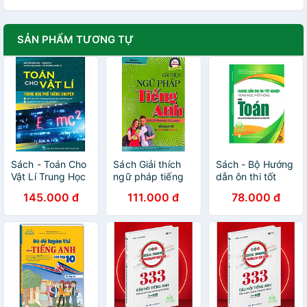
SẢN PHẨM TƯƠNG TỰ
Sách - Toán Cho
Sách Giải thích
Sách - Bộ Hướng
Vật Lí Trung Học
ngữ pháp tiếng
dẫn ôn thi tốt
Phổ Thông
anh ( diễn giải chi
nghiệp Trung học
145.000 đ
111.000 đ
78.000 đ
Chuyên (Theo
tiết từ căn bản
phổ thông - Môn
Chương Trình
đến nâng cao)
Toán (Biên soạn
GDPT Mới)
theo Chương
trình GDPT 2018)