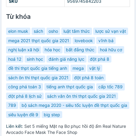
SKU
9569745842203
Từ khóa
elon musk
sách
osho
luật tâm thức
lược sử vạn vật
mega 2021 thpt quốc gia 2021
lovebook
vĩnh bá
nghị luận xã hội
hóa học
bất đẳng thức
hoá hữu cơ
hoá 12
sinh học
đánh giá năng lực
đột phá 8
đề thi thpt quốc gia tiếng anh
mega
vật lý
sách ôn thi thpt quốc gia 2021
đột phá 8 toán
công phá toán 3
tiếng anh thpt quốc gia
cấp tốc 789
đột phá 8 lịch sử
sách văn ôn thi thpt quốc gia 2021
789
bộ sách mega 2020 - siêu tốc luyện đề thpt quốc gia
siêu luyện đề 9
big step
Liên kết:
Set 5 miếng Mặt nạ Bơ phục hồi độ ẩm Real Nature
Avocado Face Mask The Face Shop