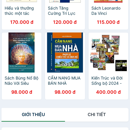
Hiểu và thưởng
Sách Tăng
Sách Leonardo
thức một tác
Cường Trí Lực
Da Vinci
phẩm mỹ thuật
170.000 đ
120.000 đ
115.000 đ
Sách Bùng Nổ Bộ
CẨM NANG MUA
Kiến Trúc và Đời
Não Với Siêu
BÁN NHÀ
Sống bộ 2024 -
Phương Pháp
Quan hệ giữa
98.000 đ
98.000 đ
400.000 đ
Huấn Luyện Silva
chủ nhà và kiến
trúc sư
GIỚI THIỆU
CHI TIẾT