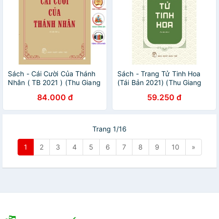
Sách - Cái Cười Của Thánh
Sách - Trang Tử Tinh Hoa
Nhân ( TB 2021 ) (Thu Giang
(Tái Bản 2021) (Thu Giang
Nguyễn Duy Cần) - NXB Trẻ
Nguyễn Duy Cần) - NXB Trẻ
84.000 đ
59.250 đ
Trang 1/16
1
2
3
4
5
6
7
8
9
10
»