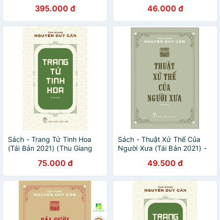
Cảo): Quyển Hạ _BOOKCITY
Nguyễn Duy Cần ) (Tái Bản)
395.000 đ
46.000 đ
Sách - Trang Tử Tinh Hoa
Sách - Thuật Xử Thế Của
(Tái Bản 2021) (Thu Giang
Người Xưa (Tái Bản 2021) -
Nguyễn Duy Cần) - NXB Trẻ
Thu Giang Nguyễn Duy Cần
75.000 đ
49.500 đ