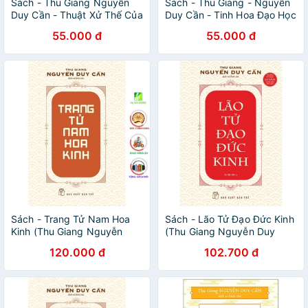
Sách - Thu Giang Nguyễn
Sách - Thu Giang - Nguyễn
Duy Cần - Thuật Xử Thế Của
Duy Cần - Tinh Hoa Đạo Học
Người Xưa -
Đông Phương -
55.000 đ
55.000 đ
8934974171638
8934974171614
Sách - Trang Tử Nam Hoa
Sách - Lão Tử Đạo Đức Kinh
Kinh (Thu Giang Nguyễn
(Thu Giang Nguyễn Duy
Duy Cần) - NXB Trẻ
Cần) - NXB Trẻ
120.000 đ
102.700 đ