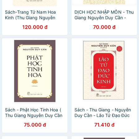
Sách-Trang Tử Nam Hoa
DỊCH HỌC NHẬP MÔN - Thu
Kinh (Thu Giang Nguyễn
Giang Nguyễn Duy Cần -
Duy Cần)
(bìa mềm)
120.000 đ
70.000 đ
Sách - Phật Học Tinh Hoa (
Sách - Thu Giang - Nguyễn
Thu Giang Nguyễn Duy Cần
Duy Cần - Lão Tử Đạo Đức
) - NXB Trẻ
Kinh - 8934974170549
75.000 đ
71.410 đ