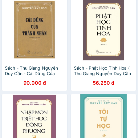
Sách - Thu Giang Nguyễn
Sách - Phật Học Tinh Hoa (
Duy Cần - Cái Dũng Của
Thu Giang Nguyễn Duy Cần
Thánh Nhân -
) - NXB Trẻ
90.000 đ
56.250 đ
8934974173595