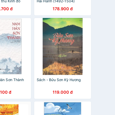
 thủ Kinh đô
Hải Hành (1492-1504)
.700 đ
178.900 đ
Hán Sơn Thành
Sách - Bửu Sơn Kỳ Hương
.100 đ
119.000 đ