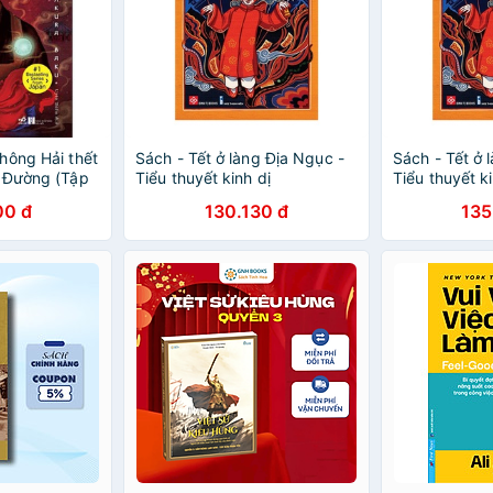
hông Hải thết
Sách - Tết ở làng Địa Ngục -
Sách - Tết ở 
 Đường (Tập
Tiểu thuyết kinh dị
Tiểu thuyết ki
00 đ
130.130 đ
135