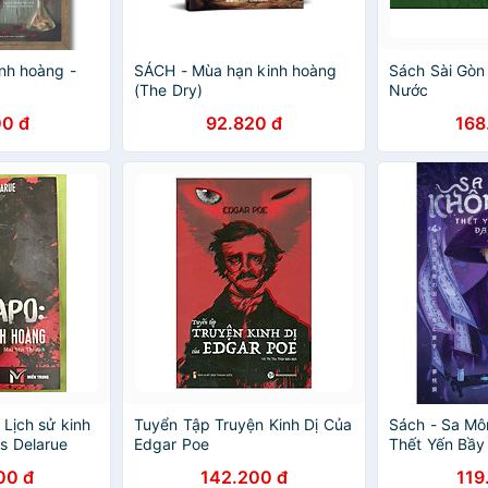
inh hoàng -
SÁCH - Mùa hạn kinh hoàng
Sách Sài Gòn
(The Dry)
Nước
00 đ
92.820 đ
168
 Lịch sử kinh
Tuyển Tập Truyện Kinh Dị Của
Sách - Sa Mô
s Delarue
Edgar Poe
Thết Yến Bầy
- Tập 4
00 đ
142.200 đ
119