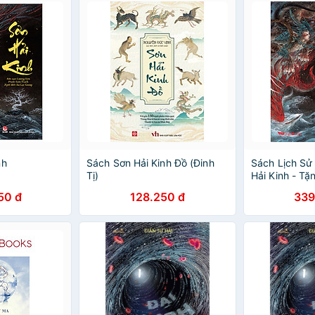
nh
Sách Sơn Hải Kinh Đồ (Đinh
Sách Lịch Sử 
Tị)
Hải Kinh - T
Khóa
50 đ
128.250 đ
339