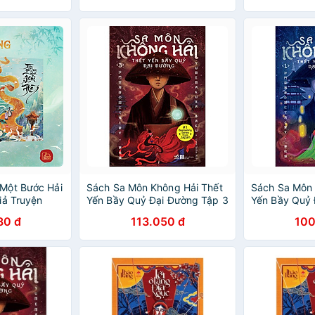
Một Bước Hải
Sách Sa Môn Không Hải Thết
Sách Sa Môn 
iả Truyện
Yến Bầy Quỷ Đại Đường Tập 3
Yến Bầy Quỷ 
80 đ
113.050 đ
100