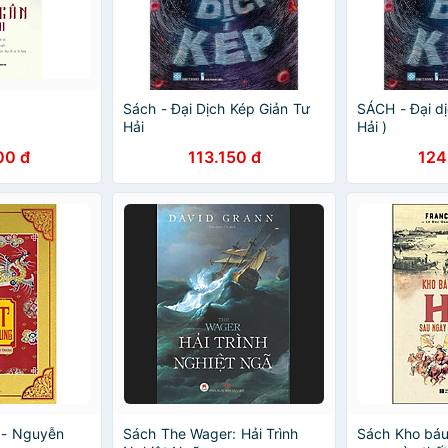
Sách - Đại Dịch Kép Giản Tư
SÁCH - Đại dị
Hải
Hải )
00 đ
113.150 đ
124
 - Nguyễn
Sách The Wager: Hải Trình
Sách Kho báu