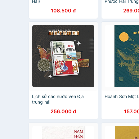
Hải)
Phước Hải Trung
108.500 đ
269.0
Lịch sử các nước ven Địa
Hoành Sơn Một 
trung hải
256.000 đ
157.0