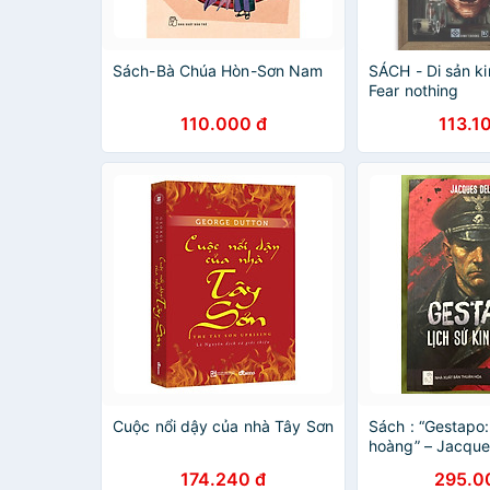
Sách-Bà Chúa Hòn-Sơn Nam
SÁCH - Di sản k
Fear nothing
110.000 đ
113.1
Cuộc nổi dậy của nhà Tây Sơn
Sách : “Gestapo:
hoàng” – Jacque
174.240 đ
295.0