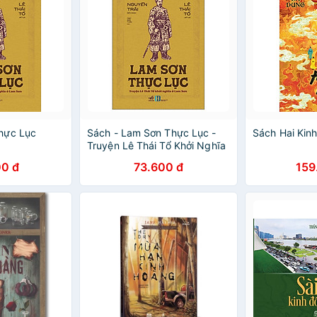
hực Lục
Sách - Lam Sơn Thực Lục -
Sách Hai Kin
Truyện Lê Thái Tổ Khởi Nghĩa
Ở Lam Sơn
0 đ
73.600 đ
159