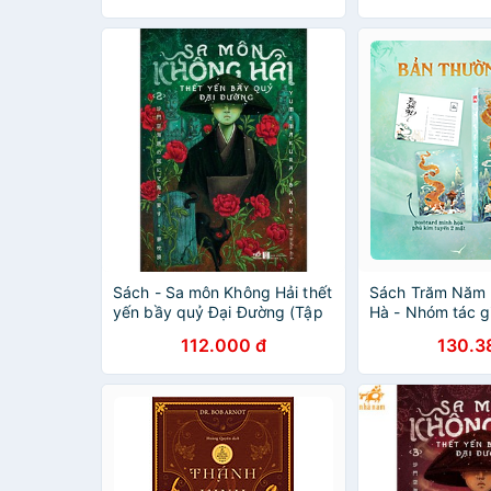
Sách - Sa môn Không Hải thết
Sách Trăm Năm 
yến bầy quỷ Đại Đường (Tập
Hà - Nhóm tác g
2)
Nhà Ong
112.000 đ
130.3