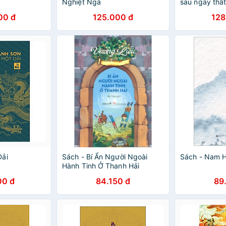
Nghiệt Ngã
sau ngày thất
00 đ
125.000 đ
128
Dải
Sách - Bí Ẩn Người Ngoài
Sách - Nam 
Hành Tinh Ở Thanh Hải
00 đ
84.150 đ
89