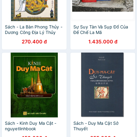
Sách - La Bàn Phong Thủy -
Sự Suy Tàn Và Sụp Đổ Của
Dương Công Địa Lý Thủy
Đế Chế La Mã
Pháp
270.400 đ
1.435.000 đ
Sách - Kinh Duy Ma Cật -
Sách - Duy Ma Cật Sở
nguyetlinhbook
Thuyết