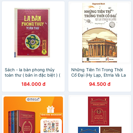
Sách - la bàn phong thủy
Những Tiên Tri Trong Thời
toàn thư ( bản in đặc biệt ) (
Cổ Đại (Hy Lạp, Etrria Và La
Minh Thắng )
Mã)
184.000 đ
94.500 đ