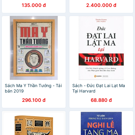
Marcus Aurelius
I và II
135.000 đ
2.400.000 đ
Sách Ma Y Thần Tướng - Tái
Sách - Đức Đạt Lai Lạt Ma
bản 2019
Tại Harvard
296.100 đ
68.880 đ