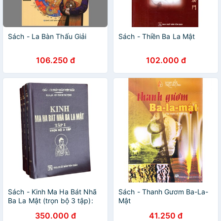
Sách - La Bàn Thấu Giải
Sách - Thiền Ba La Mật
106.250 đ
102.000 đ
Sách - Kinh Ma Ha Bát Nhã
Sách - Thanh Gươm Ba-La-
Ba La Mật (trọn bộ 3 tập):
Mật
Bộ kinh trí tuệ thâm sâu của
350.000 đ
41.250 đ
Phật giáo Đại Thừa