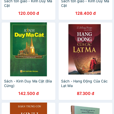
Sách tôn giáo - Kinh Duy Ma
Sách tôn giáo - Kinh Duy Ma
Cật
Cật
120.000 đ
128.400 đ
Sách - Kinh Duy Ma Cật (Bìa
Sách - Hang Động Của Các
Cứng)
Lạt Ma
142.500 đ
87.300 đ