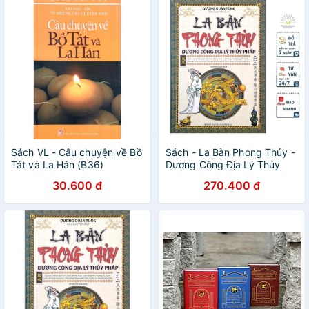
Sách VL - Câu chuyện về Bồ
Sách - La Bàn Phong Thủy -
Tát và La Hán (B36)
Dương Công Địa Lý Thủy
Pháp
30.600 đ
270.400 đ