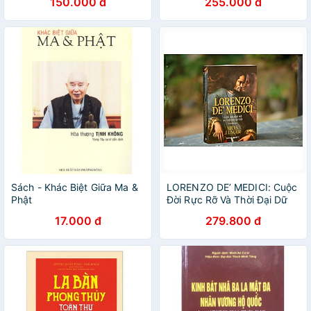
150.000 đ
255.000 đ
Sách - Khác Biệt Giữa Ma &
LORENZO DE’ MEDICI: Cuộc
Phật
Đời Rực Rỡ Và Thời Đại Dữ
Dội - Miles J. Unger
17.000 đ
279.800 đ