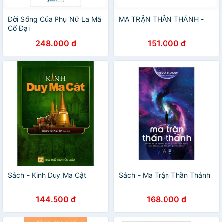
Đời Sống Của Phụ Nữ La Mã
MA TRẬN THẦN THÁNH -
Cổ Đại
248.000 đ
151.000 đ
Sách - Kinh Duy Ma Cật
Sách - Ma Trận Thần Thánh
144.500 đ
168.000 đ