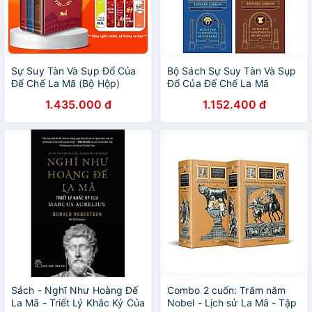
Sự Suy Tàn Và Sụp Đổ Của
Bộ Sách Sự Suy Tàn Và Sụp
Đế Chế La Mã (Bộ Hộp)
Đổ Của Đế Chế La Mã
1.435.000 đ
1.152.400 đ
Sách - Nghĩ Như Hoàng Đế
Combo 2 cuốn: Trăm năm
La Mã - Triết Lý Khắc Kỷ Của
Nobel - Lịch sử La Mã - Tập