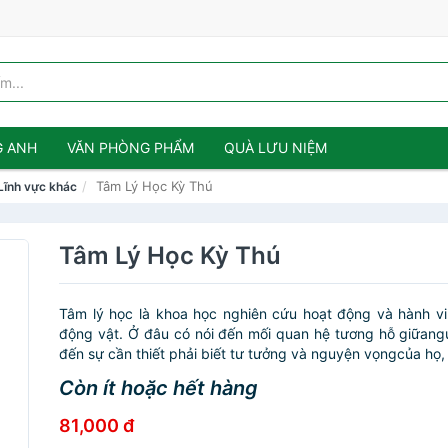
G ANH
VĂN PHÒNG PHẨM
QUÀ LƯU NIỆM
Tâm Lý Học Kỳ Thú
Lĩnh vực khác
Tâm Lý Học Kỳ Thú
Tâm lý học là khoa học nghiên cứu hoạt động và hành v
động vật. Ở đâu có nói đến mối quan hệ tương hỗ giữangư
đến sự cần thiết phải biết tư tưởng và nguyện vọngcủa họ, 
Còn ít hoặc hết hàng
81,000 đ