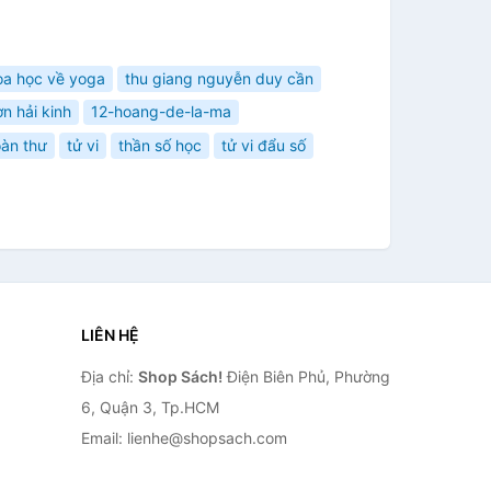
oa học về yoga
thu giang nguyễn duy cần
ơn hải kinh
12-hoang-de-la-ma
oàn thư
tử vi
thần số học
tử vi đẩu số
LIÊN HỆ
Địa chỉ:
Shop Sách!
Điện Biên Phủ, Phường
6, Quận 3, Tp.HCM
Email: lienhe@shopsach.com