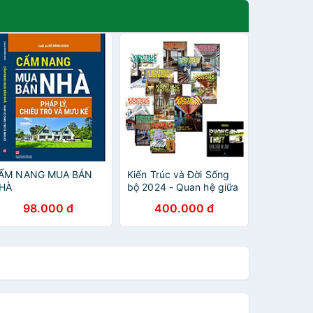
ẨM NANG MUA BÁN
Kiến Trúc và Đời Sống
HÀ
bộ 2024 - Quan hệ giữa
chủ nhà và kiến trúc sư
98.000 đ
400.000 đ