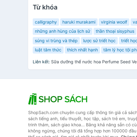
Từ khóa
calligraphy
haruki murakami
virginia woolf
v
những anh hùng của lịch sử
thần thoại sisyphus
súng vi trùng và thép
lược sử triết học
triết họ
luật tâm thức
thích nhất hạnh
tâm lý học tội p
Liên kết:
Sữa dưỡng thể nước hoa Perfume Seed Vel
ShopSach.com chuyên cung cấp thông tin giá cả sách 
sách tiếng anh, tiểu thuyết, học tập, sách trẻ em, truy
trinh thám, sách giao khoa... Bằng khả năng sẵn có cù
không ngừng, chúng tôi đã tổng hợp hơn 100000 đầu 
thể so sánh giá, tìm giá rẻ nhất trước khi mua.
Chúng t