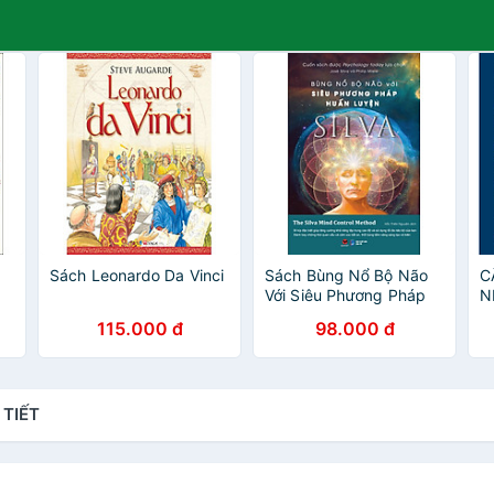
Sách Leonardo Da Vinci
Sách Bùng Nổ Bộ Não
C
Với Siêu Phương Pháp
N
Huấn Luyện Silva
115.000 đ
98.000 đ
 TIẾT