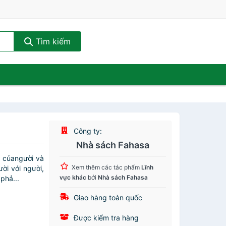
Tìm kiếm
Công ty:
Nhà sách Fahasa
i củangười và
Xem thêm các tác phẩm
Lĩnh
ời với người,
vực khác
bởi
Nhà sách Fahasa
phả...
Giao hàng toàn quốc
Được kiểm tra hàng