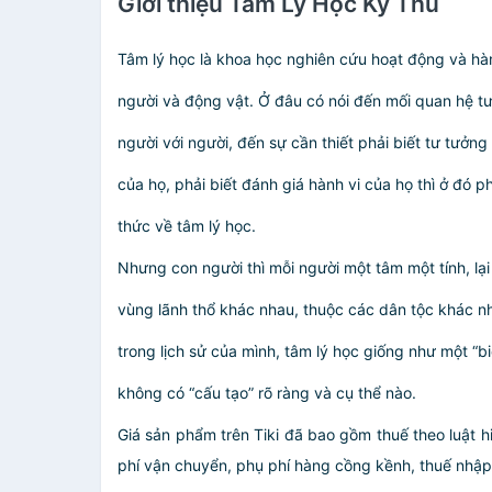
Giới thiệu Tâm Lý Học Kỳ Thú
Tâm lý học là khoa học nghiên cứu hoạt động và hà
người và động vật. Ở đâu có nói đến mối quan hệ t
người với người, đến sự cần thiết phải biết tư tưởn
của họ, phải biết đánh giá hành vi của họ thì ở đó p
thức về tâm lý học.
Nhưng con người thì mỗi người một tâm một tính, lạ
vùng lãnh thổ khác nhau, thuộc các dân tộc khác nh
trong lịch sử của mình, tâm lý học giống như một “bi
không có “cấu tạo” rõ ràng và cụ thể nào.
Giá sản phẩm trên Tiki đã bao gồm thuế theo luật h
phí vận chuyển, phụ phí hàng cồng kềnh, thuế nhập kh