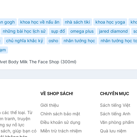
an gogh
khoa học về nấu ăn
nhà sách tiki
khoa học yoga
kh
những bài học lịch sử
sụp đổ
omega plus
jared diamond
s
c
chủ nghĩa khắc kỷ
osho
nhân tướng học
nhân tướng học t
hạm
vet Body Milk The Face Shop (300ml)
VỀ SHOP SÁCH!
CHUYÊN MỤC
Giới thiệu
Sách tiếng Việt
các thể loại. Từ
Chính sách bảo mật
Sách tiếng Anh
ện tranh, truyện
Điều khoản sử dụng
Văn phòng phẩm
ng sự nỗ lực
sách, giúp bạn có
Miễn trừ trách nhiệm
Quà lưu niệm
ôi không bán