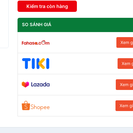
Kiểm tra còn hàng
SO SÁNH GIÁ
Xem g
Xem g
Xem g
Xem g