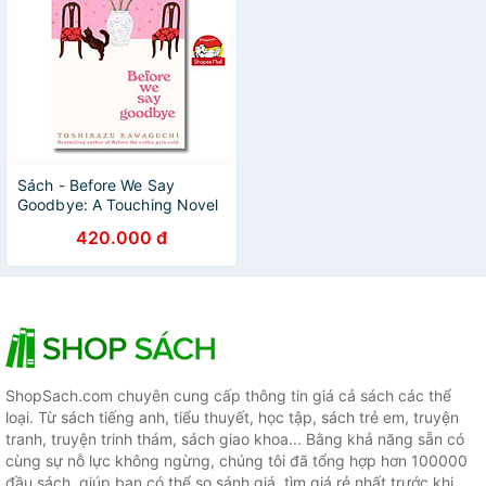
Sách - Before We Say
Goodbye: A Touching Novel
Exploring Reconnection,
420.000 đ
Forgiveness and Closure
from a Magical Café—Book
Four of the Before the
Coffee Gets Cold Series
ShopSach.com chuyên cung cấp thông tin giá cả sách các thể
loại. Từ sách tiếng anh, tiểu thuyết, học tập, sách trẻ em, truyện
tranh, truyện trinh thám, sách giao khoa... Bằng khả năng sẵn có
cùng sự nỗ lực không ngừng, chúng tôi đã tổng hợp hơn 100000
đầu sách, giúp bạn có thể so sánh giá, tìm giá rẻ nhất trước khi