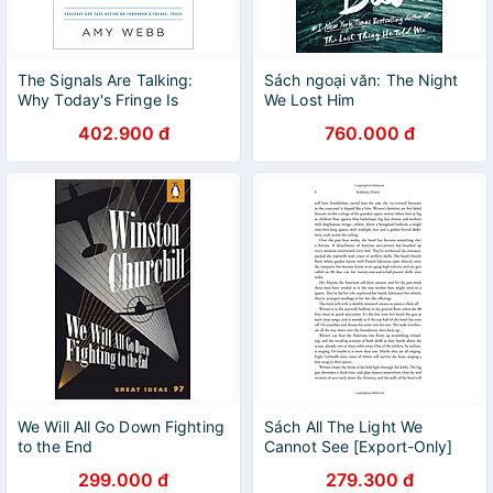
The Signals Are Talking:
Sách ngoại văn: The Night
Why Today's Fringe Is
We Lost Him
Tomorrow's Mainstream
402.900 đ
760.000 đ
We Will All Go Down Fighting
Sách All The Light We
to the End
Cannot See [Export-Only]
299.000 đ
279.300 đ