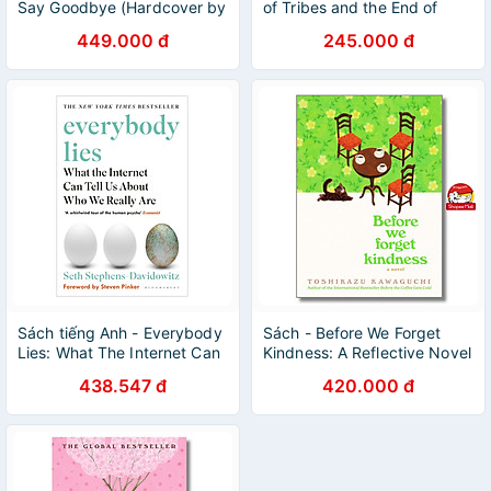
Say Goodbye (Hardcover by
of Tribes and the End of
Toshikazu Kawaguchi
Normal
449.000 đ
245.000 đ
(Author))
Sách tiếng Anh - Everybody
Sách - Before We Forget
Lies: What The Internet Can
Kindness: A Reflective Novel
Tell Us About Who We Really
Exploring Memories, Family
438.547 đ
420.000 đ
Are
Bonds and Forgiveness from
a Magical Café ― BÌA CỨNG
US