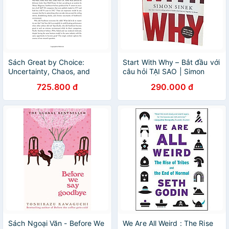
Sách Great by Choice:
Start With Why – Bắt đầu với
Uncertainty, Chaos, and
câu hỏi TẠI SAO | Simon
Luck-Why Some Thrive
Sinek | Bestseller toàn cầu
725.800 đ
290.000 đ
Despite Them All
Sách Ngoại Văn - Before We
We Are All Weird : The Rise