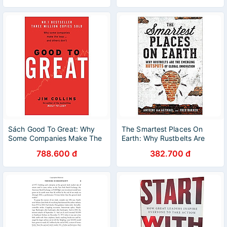
Sách Good To Great: Why
The Smartest Places On
Some Companies Make The
Earth: Why Rustbelts Are
Leap And Others Don't
The Emerging Hotspots Of
788.600 đ
382.700 đ
Global Innovation