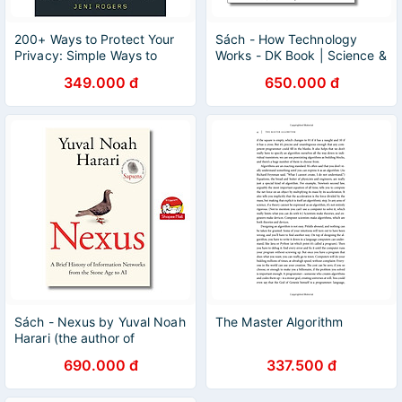
200+ Ways to Protect Your
Sách - How Technology
Privacy: Simple Ways to
Works - DK Book | Science &
Prevent Hacks and Protect
Technology English Book /
349.000 đ
650.000 đ
Your Privacy--On and Offline
Ngoại văn Nhập khẩu
Sách - Nexus by Yuval Noah
The Master Algorithm
Harari (the author of
Sapiens) - Sách Ngoại văn -
690.000 đ
337.500 đ
English Book - Bìa mềm