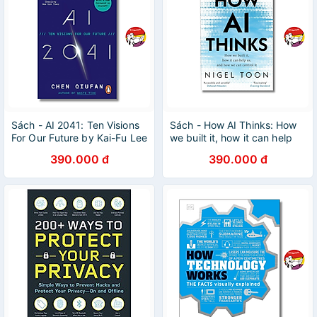
Sách - AI 2041: Ten Visions
Sách - How AI Thinks: How
For Our Future by Kai-Fu Lee
we built it, how it can help
| Artificial Intelligence /
us, and how we can control
390.000 đ
390.000 đ
Ngoại văn
it by Nigel Toon