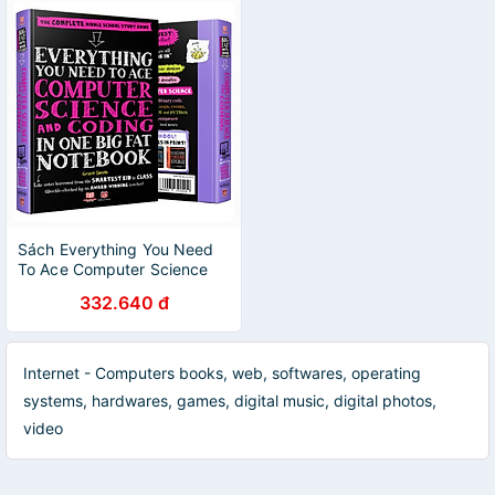
Sách Everything You Need
To Ace Computer Science
And Coding Big Fat
332.640 đ
Notebooks - Sổ Tay Khoa
Học Máy Tính Và Mã Hóa (
Tiếng Anh, Lớp 8 - Lớp 12 ) -
- Nâng Cao Kiến Thức Khoa
Internet - Computers books, web, softwares, operating
Học Máy Tính Và Lập Trình -
systems, hardwares, games, digital music, digital photos,
Á Châu Books, Bìa Cứng, In
Màu
video