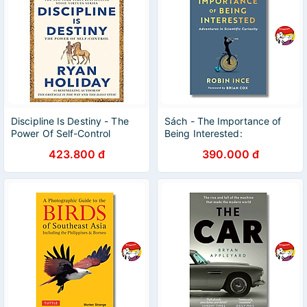
Discipline Is Destiny - The
Sách - The Importance of
Power Of Self-Control
Being Interested:
Adventures in Scientific
423.800 đ
390.000 đ
Curiosity | Nonfiction /
Science