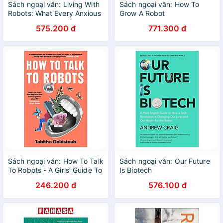
Sách ngoại văn: Living With
Sách ngoại văn: How To
Robots: What Every Anxious
Grow A Robot
Human Needs To Know
575.200 đ
771.300 đ
Sách ngoại văn: How To Talk
Sách ngoại văn: Our Future
To Robots - A Girls’ Guide To
Is Biotech
A Future Dominated By AI
246.200 đ
576.100 đ