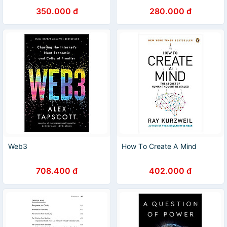
science of plasma physics is
Genetics/Nonfiction in
350.000 đ
280.000 đ
shedding light on spiritual
English
experience by Robert
Temple
Web3
How To Create A Mind
708.400 đ
402.000 đ