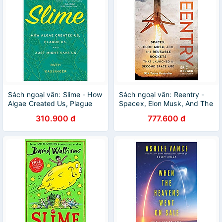
Sách ngoại văn: Slime - How
Sách ngoại văn: Reentry -
Algae Created Us, Plague
Spacex, Elon Musk, And The
Us, And Just Might Save Us
Reusable Rockets That
310.900 đ
777.600 đ
Launched A Second Space
Age