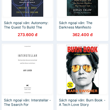
Sách ngoại văn: Autonomy:
Sách ngoại văn: The
The Quest To Build The
Darkness Manifesto
Driverless Car And How It
273.600 đ
362.400 đ
Will Reshape Our World
Sách ngoại văn: Interstellar -
Sách ngoại văn: Burn Book -
The Search For
A Tech Love Story
Extraterrestrial Life And Our