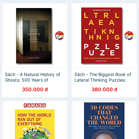
Sách - A Natural History of
Sách - The Biggest Book of
Ghosts: 500 Years of
Lateral Thinking Puzzles:
Hunting for Proof by Roger
100+ Brainteasers to Ponder
350.000 đ
380.000 đ
Clarke | Ngoại văn
by Erwin Brecher