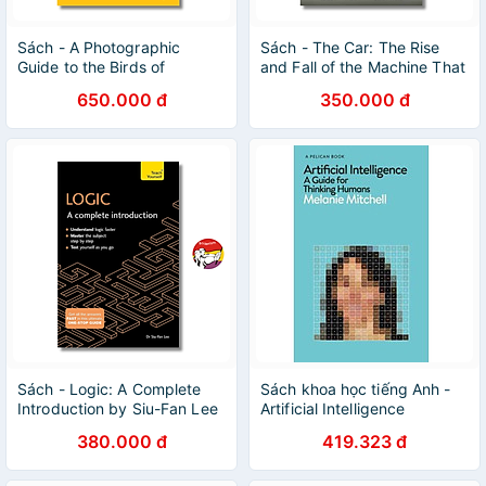
Sách - A Photographic
Sách - The Car: The Rise
Guide to the Birds of
and Fall of the Machine That
Southeast Asia | Nature /
Made the Modern World |
650.000 đ
350.000 đ
Ngoại văn Nhập khẩu
History / Ngoại văn
Sách - Logic: A Complete
Sách khoa học tiếng Anh -
Introduction by Siu-Fan Lee
Artificial Intelligence
| English Science Book -
380.000 đ
419.323 đ
Sách ngoại văn