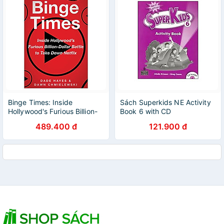
Binge Times: Inside
Sách Superkids NE Activity
Hollywood's Furious Billion-
Book 6 with CD
Dollar Battle To Take Down
489.400 đ
121.900 đ
Netflix