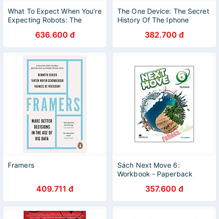
What To Expect When You're
The One Device: The Secret
Expecting Robots: The
History Of The Iphone
Future Of Human-robot
636.600 đ
382.700 đ
Collaboration
Framers
Sách Next Move 6:
Workbook - Paperback
409.711 đ
357.600 đ