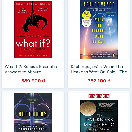
What If?: Serious Scientific
Sách ngoại văn: When The
Answers to Absurd
Heavens Went On Sale - The
Hypothetical Questions
Misfits And Geniuses Racing
389.900 đ
352.100 đ
To Put Space Within Reach