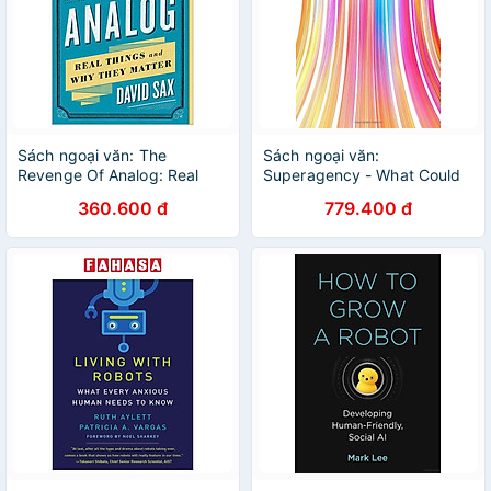
Sách ngoại văn: The
Sách ngoại văn:
Revenge Of Analog: Real
Superagency - What Could
Things And Why They
Possibly Go Right With Our
360.600 đ
779.400 đ
Matter
AI Future