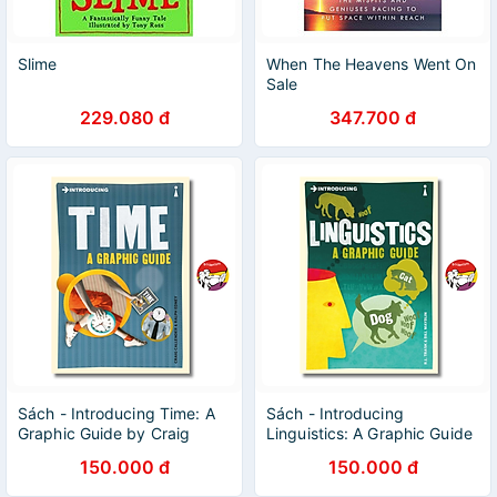
Slime
When The Heavens Went On
Sale
229.080 đ
347.700 đ
Sách - Introducing Time: A
Sách - Introducing
Graphic Guide by Craig
Linguistics: A Graphic Guide
Callender | Nonfiction /
by R.L. Trask | Nonfiction /
150.000 đ
150.000 đ
Ngoại văn Nhập khẩu
Ngoại văn Nhập khẩu