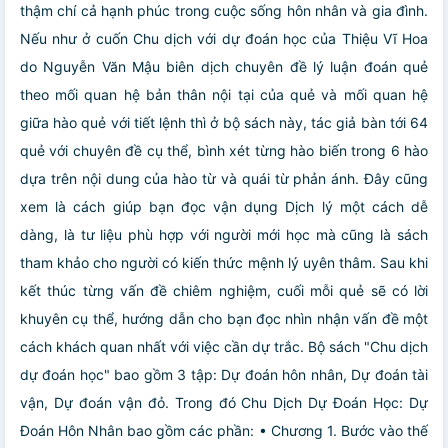
thậm chí cả hạnh phúc trong cuộc sống hôn nhân và gia đình.
Nếu như ở cuốn Chu dịch với dự đoán học của Thiệu Vĩ Hoa
do Nguyễn Văn Mậu biên dịch chuyên đề lý luận đoán quẻ
theo mối quan hệ bản thân nội tại của quẻ và mối quan hệ
giữa hào quẻ với tiết lệnh thì ở bộ sách này, tác giả bàn tới 64
quẻ với chuyên đề cụ thể, bình xét từng hào biến trong 6 hào
dựa trên nội dung của hào từ và quái từ phản ánh. Đây cũng
xem là cách giúp bạn đọc vận dụng Dịch lý một cách dễ
dàng, là tư liệu phù hợp với người mới học mà cũng là sách
tham khảo cho người có kiến thức mệnh lý uyên thâm. Sau khi
kết thúc từng vấn đề chiêm nghiệm, cuối mỗi quẻ sẽ có lời
khuyên cụ thể, hướng dẫn cho bạn đọc nhìn nhận vấn đề một
cách khách quan nhất với việc cần dự trắc. Bộ sách "Chu dịch
dự đoán học" bao gồm 3 tập: Dự đoán hôn nhân, Dự đoán tài
vận, Dự đoán vận đỏ. Trong đó Chu Dịch Dự Đoán Học: Dự
Đoán Hôn Nhân bao gồm các phần: • Chương 1. Bước vào thế