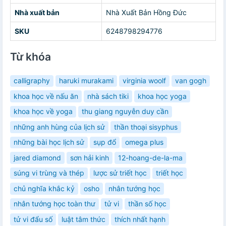
Nhà xuất bản
Nhà Xuất Bản Hồng Đức
SKU
6248798294776
Từ khóa
calligraphy
haruki murakami
virginia woolf
van gogh
khoa học về nấu ăn
nhà sách tiki
khoa học yoga
khoa học về yoga
thu giang nguyễn duy cần
những anh hùng của lịch sử
thần thoại sisyphus
những bài học lịch sử
sụp đổ
omega plus
jared diamond
sơn hải kinh
12-hoang-de-la-ma
súng vi trùng và thép
lược sử triết học
triết học
chủ nghĩa khắc kỷ
osho
nhân tướng học
nhân tướng học toàn thư
tử vi
thần số học
tử vi đẩu số
luật tâm thức
thích nhất hạnh