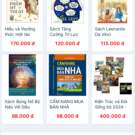
Hiểu và thưởng
Sách Tăng
Sách Leonardo
thức một tác
Cường Trí Lực
Da Vinci
phẩm mỹ thuật
170.000 đ
120.000 đ
115.000 đ
Sách Bùng Nổ Bộ
CẨM NANG MUA
Kiến Trúc và Đời
Não Với Siêu
BÁN NHÀ
Sống bộ 2024 -
Phương Pháp
Quan hệ giữa
98.000 đ
98.000 đ
400.000 đ
Huấn Luyện Silva
chủ nhà và kiến
trúc sư