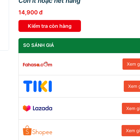
Còn ít hoặc hết hàng
14,900 đ
Kiểm tra còn hàng
SO SÁNH GIÁ
Xem g
Xem g
Xem g
Xem g