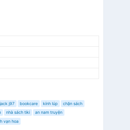
jack j97
bookcare
kính lúp
chặn sách
h
nhà sách tiki
an nam truyện
nh vạn hoa