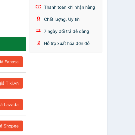
Thanh toán khi nhận hàng
Chất lượng, Uy tín
7 ngày đổi trả dễ dàng
Hỗ trợ xuất hóa đơn đỏ
iá Fahasa
iá Tiki.vn
iá Lazada
iá Shopee