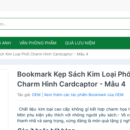
G ANH
VĂN PHÒNG PHẨM
QUÀ LƯU NIỆM
ch Kim Loại Phối Charm Hình Cardcaptor - Mẫu 4
Bookmark Kẹp Sách Kim Loại Phố
Charm Hình Cardcaptor - Mẫu 4
Tác giả:
OEM
|
Xem thêm các tác phẩm Bookmark của OEM
Chất liệu: kim loại cao cấp không gỉ kết hợp charm họa ti
Món phụ kiện yêu thích với những người yêu sách.- Vô c
thanh nhã và sang trọng, xứng đáng là món quà tặng ý nghĩ