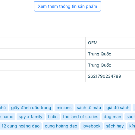
Xem thêm thông tin sản phẩm
OEM
Trung Quốc
Trung Quốc
2621790234789
chú
giấy đánh dấu trang
minions
sách tô màu
giá đỡ sách
r name
spy x family
tintin
the land of stories
dog man
sác
 12 cung hoàng đạo
cung hoàng đạo
lovebook
sách hay
kí