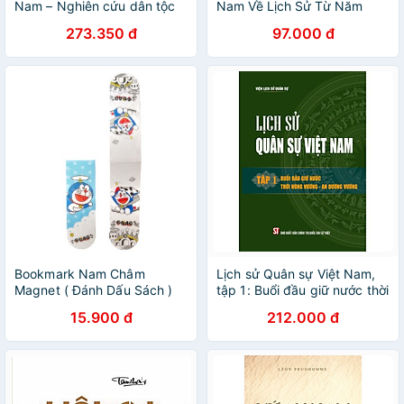
Nam – Nghiên cứu dân tộc
Nam Về Lịch Sử Từ Năm
học về tín ngưỡng cổ truyền
1986 Đến Nay
273.350 đ
97.000 đ
Bookmark Nam Châm
Lịch sử Quân sự Việt Nam,
Magnet ( Đánh Dấu Sách )
tập 1: Buổi đầu giữ nước thời
Truyện Doraemon (Doremon)
Hùng Vương - An Dương
15.900 đ
212.000 đ
- 1 Cái Mẫu Ngẫu Nhiên
Vương (bản in 2024)