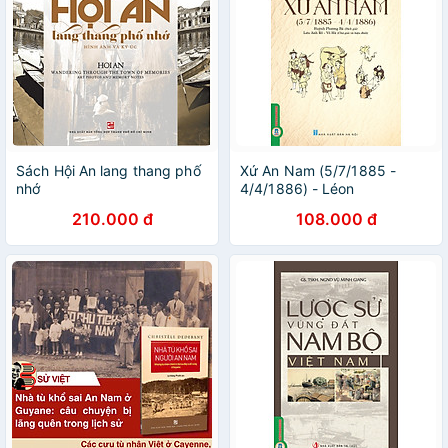
Sách Hội An lang thang phố
Xứ An Nam (5/7/1885 -
nhớ
4/4/1886) - Léon
Prudhomme, Huỳnh Phương
210.000 đ
108.000 đ
Bá dịch, Lưu Anh Rô & Võ Hà
chú giải và hiệu đính