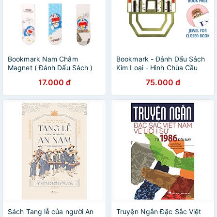
Bookmark Nam Châm
Bookmark - Đánh Dấu Sách
Magnet ( Đánh Dấu Sách )
Kim Loại - Hình Chùa Cầu
Truyện Doraemon (Doremon)
Hội An - Quà Lưu Niệm Việt
17.000 đ
75.000 đ
- Bộ 6 Cái
Nam - Saigonir
Sách Tang lễ của người An
Truyện Ngắn Đặc Sắc Việt