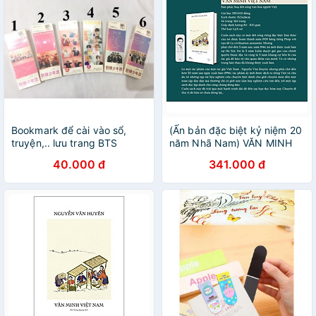
Bookmark để cài vào sổ,
(Ấn bản đặc biệt kỷ niệm 20
truyện,.. lưu trang BTS
năm Nhã Nam) VĂN MINH
VIỆT NAM – Nguyễn Văn
40.000 đ
341.000 đ
Huyên – Đỗ Trọng Quang
dịch – Nhã Nam – NXB Hội
nhà văn