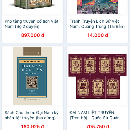
Kho tàng truyện cổ tích Việt
Tranh Truyện Lịch Sử Việt
Nam (Bộ 2 quyển)
Nam: Quang Trung (Tái Bản)
897.000 đ
14.000 đ
Sách Cảo thơm. Đại Nam kỳ
ĐẠI NAM LIỆT TRUYỆN
nhân liệt truyện (bìa cứng)
(Trọn bộ) - Quốc Sử Quán
Triều Nguyễn
160.925 đ
705.750 đ