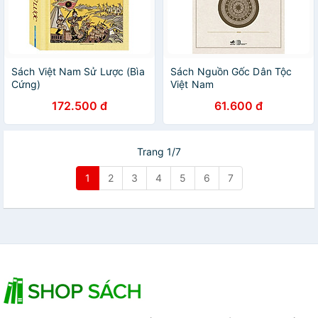
Sách Việt Nam Sử Lược (Bìa
Sách Nguồn Gốc Dân Tộc
Cứng)
Việt Nam
172.500 đ
61.600 đ
Trang 1/7
1
2
3
4
5
6
7