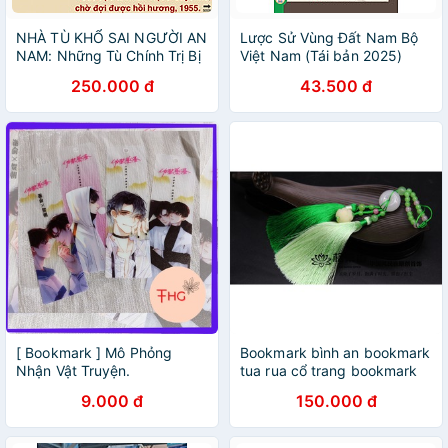
NHÀ TÙ KHỔ SAI NGƯỜI AN
Lược Sử Vùng Đất Nam Bộ
NAM: Những Tù Chính Trị Bị
Việt Nam (Tái bản 2025)
Lưu Đày Cuối Cùng Ở
250.000 đ
43.500 đ
Guyane - Christèle
Dedebant - Lê Hồng Phước
dịch - NXB Tổng Hợp
TPHCM
[ Bookmark ] Mô Phỏng
Bookmark bình an bookmark
Nhận Vật Truyện.
tua rua cổ trang bookmark
cổ trang
9.000 đ
150.000 đ