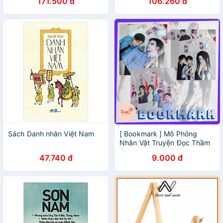
171.500 đ
106.260 đ
Sách Danh nhân Việt Nam
[ Bookmark ] Mô Phỏng
Nhân Vật Truyện Đọc Thầm
47.740 đ
9.000 đ