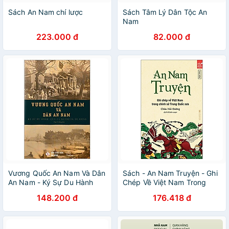
Sách An Nam chí lược
Sách Tâm Lý Dân Tộc An
Nam
223.000 đ
82.000 đ
Vương Quốc An Nam Và Dân
Sách - An Nam Truyện - Ghi
An Nam - Ký Sự Du Hành
Chép Về Việt Nam Trong
Của J. L. Dutreuil De Rhins
Chính Sử Trung Quốc Xưa -
148.200 đ
176.418 đ
Châu Hải Đường - NXB Hội
Nhà Văn - Tao Đàn