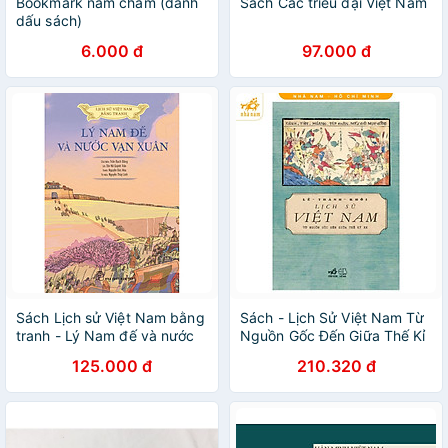
Bookmark nam châm (đánh
Sách Các triều đại Việt Nam
dấu sách)
6.000 đ
97.000 đ
Sách Lịch sử Việt Nam bằng
Sách - Lịch Sử Việt Nam Từ
tranh - Lý Nam đế và nước
Nguồn Gốc Đến Giữa Thế Kỉ
Vạn Xuân (Bản màu)
XX (Nhã Nam HCM)
125.000 đ
210.320 đ