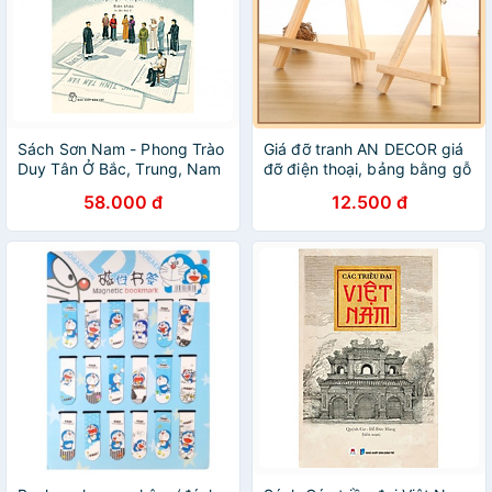
Sách Sơn Nam - Phong Trào
Giá đỡ tranh AN DECOR giá
Duy Tân Ở Bắc, Trung, Nam
đỡ điện thoại, bảng bằng gỗ
- Miền Nam Đầu Thế Kỷ XX -
decor vintage
58.000 đ
12.500 đ
Thiên Địa Hội Và Cuộc Minh
Tân