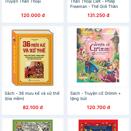
Truyện Thần Thoại
Thần Thoại Celt - Philip
Freeman - Thế Giới Thần
Thoại dịch - (bìa mềm)
120.000 đ
131.250 đ
Sách - 36 mưu kế và xử thế
Sách - Truyện cổ Grimm +
(bìa mềm)
tặng bút
82.100 đ
120.700 đ