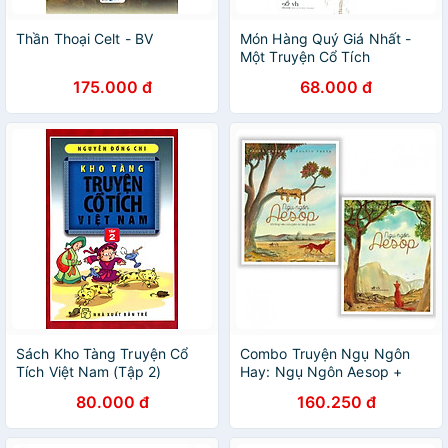
Thần Thoại Celt - BV
Món Hàng Quý Giá Nhất -
Một Truyện Cổ Tích
175.000 đ
68.000 đ
Sách Kho Tàng Truyện Cổ
Combo Truyện Ngụ Ngôn
Tích Việt Nam (Tập 2)
Hay: Ngụ Ngôn Aesop +
Ngụ Ngôn Aesop - Những
80.000 đ
160.250 đ
Câu Chuyện Bị Lãng Quên (2
cuốn) - Tặng kèm Bookmark
Happy Life