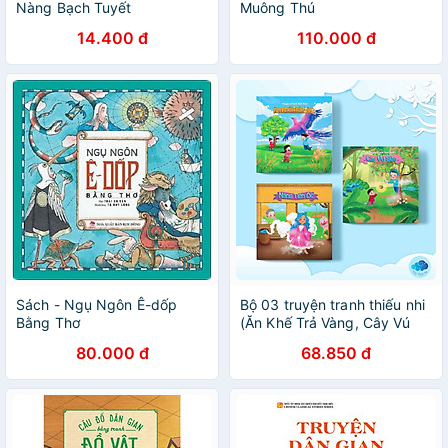
Nàng Bạch Tuyết
Muông Thú
14.400 đ
110.000 đ
Sách - Ngụ Ngôn Ê-dốp
Bộ 03 truyện tranh thiếu nhi
Bằng Thơ
(Ăn Khế Trả Vàng, Cây Vú
Sữa, Nàng Tiên Ốc) – Tranh
80.000 đ
68.850 đ
màu