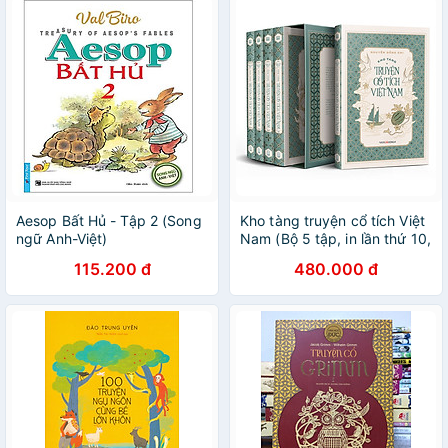
Aesop Bất Hủ - Tập 2 (Song
Kho tàng truyện cổ tích Việt
ngữ Anh-Việt)
Nam (Bộ 5 tập, in lần thứ 10,
hiệu chỉnh đầy đủ theo bản
115.200 đ
480.000 đ
gốc, bao gồm 201 truyện
chính kèm phần nghiên cứu
và khảo dị)