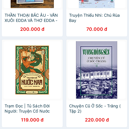
THẦN THOẠI BẮC ÂU - VĂN
Truyện Thiếu Nhi: Chú Rùa
XUÔI EDDA VÀ THƠ EDDA -
Bay
Peter Andreas Munch -
200.000 đ
70.000 đ
Nguyễn Hồng Vi - Lê Hồng
Hạnh dịch - Tri Thức Trẻ
Books - NXB Thanh Niên.
Trạm Đọc | Tủ Sách Đời
Chuyện Cũ Ở Sốc - Trăng (
Người: Truyện Cổ Nước
Tập 2)
Nam (Tập 1) - Quyển
119.000 đ
220.000 đ
Thượng: Người Ta