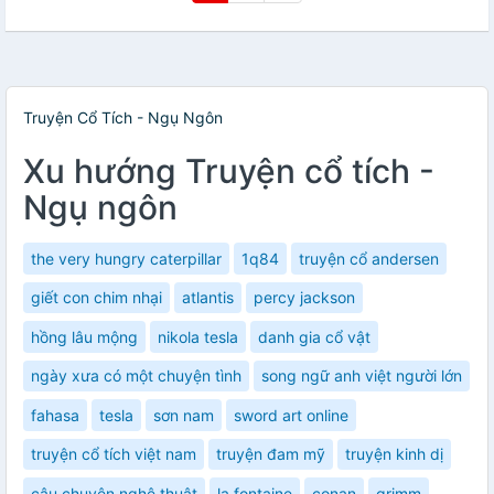
Truyện Cổ Tích - Ngụ Ngôn
Xu hướng Truyện cổ tích -
Ngụ ngôn
the very hungry caterpillar
1q84
truyện cổ andersen
giết con chim nhại
atlantis
percy jackson
hồng lâu mộng
nikola tesla
danh gia cổ vật
ngày xưa có một chuyện tình
song ngữ anh việt người lớn
fahasa
tesla
sơn nam
sword art online
truyện cổ tích việt nam
truyện đam mỹ
truyện kinh dị
câu chuyện nghệ thuật
la fontaine
conan
grimm