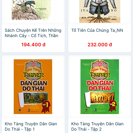
Sách Chuyện Kể Trên Những
Tổ Tiên Của Chúng Ta_NN
Nhành Cây - Cổ Tích, Thần
Thoại, Truyền Thuyết Về Các
194.400 đ
232.000 đ
Cây Bị Phù Phép Và Những
Khu Rừng Kì Diệu
Kho Tàng Truyện Dân Gian
Kho Tàng Truyện Dân Gian
Do Thái - Tập 1
Do Thái - Tập 2