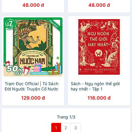
48.000 đ
48.000 đ
Trạm Đọc Official | Tủ Sách
Sách - Ngụ ngôn thế giới
Đời Người: Truyện Cổ Nước
hay nhất - Tập 1
Nam (Tập 2) - Quyển Hạ :
129.000 đ
116.000 đ
Muông Chim
Trang 1/3
1
2
3