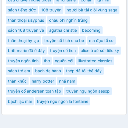
sách tiếng đức
108 truyện
người bà tài giỏi vùng saga
thần thoại sisyphus
châu phi nghìn trùng
sách 108 truyện về
agatha christie
becoming
thần thoại hy lạp
truyện cổ tích cho bé
ma đạo tổ sư
britt marie đã ở đây
truyện cổ tích
alice ở xứ sở diệu kỳ
truyện ngôn tình
thơ
nguồn cội
illustrated classics
sách trẻ em
bạch dạ hành
thép đã tôi thế đấy
thần khúc
harry potter
nhã nam
truyện cổ andersen toàn tập
truyện ngụ ngôn aesop
bạch lạc mai
truyện ngụ ngôn la fontaine