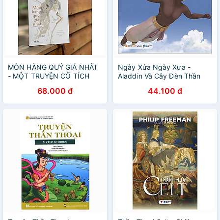
MÓN HÀNG QUÝ GIÁ NHẤT
Ngày Xửa Ngày Xưa -
- MỘT TRUYỆN CỔ TÍCH
Aladdin Và Cây Đèn Thần
(Tái bản năm 2023)
68.000 đ
44.100 đ