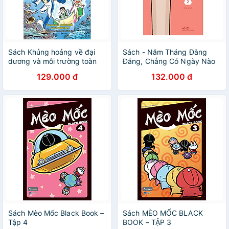
Sách Khủng hoảng về đại
Sách - Năm Tháng Đằng
dương và môi trường toàn
Đẵng, Chẳng Có Ngày Nào
cầu
Thích Hợp Đi Làm (Phần 2)
129.000 đ
132.000 đ
(Nhã Nam HCM)
Sách Mèo Mốc Black Book –
Sách MÈO MỐC BLACK
Tập 4
BOOK – TẬP 3