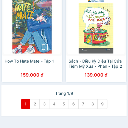
How To Hate Mate - Tập 1
Sách - Điều Kỳ Diệu Tại Cửa
Tiệm Mỳ Xưa - Phan - Tập 2
159.000 đ
139.000 đ
Trang 1/9
1
2
3
4
5
6
7
8
9