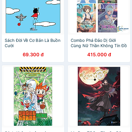
Sách Đời Về Cơ Bản Là Buồn
Combo Phá Đảo Dị Giới
Cười
Cùng Nữ Thần Không Tín Đồ
Tập 1 + 2 + 3 + 4 (FN-MK)
69.300 đ
415.000 đ