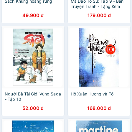
Sách Khủng hoảng rừng
Ma Đạo Tổ Sư: Tập 9 - Bản
Truyện Tranh - Tặng Kèm
Sticker Tem (Số Lượng Có
49.900 đ
179.000 đ
Hạn)
Người Bà Tài Giỏi Vùng Saga
Hồ Xuân Hương và Tôi
- Tập 10
52.000 đ
168.000 đ