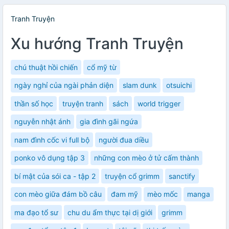
Tranh Truyện
Xu hướng Tranh Truyện
chú thuật hồi chiến
cổ mỹ từ
ngày nghỉ của ngài phản diện
slam dunk
otsuichi
thần số học
truyện tranh
sách
world trigger
nguyễn nhật ánh
gia đình gãi ngứa
nam đình cốc vi full bộ
người đua diều
ponko vô dụng tập 3
những con mèo ở tử cấm thành
bí mật của sói ca - tập 2
truyện cổ grimm
sanctify
con mèo giữa đám bồ câu
đam mỹ
mèo mốc
manga
ma đạo tổ sư
chu du ẩm thực tại dị giới
grimm