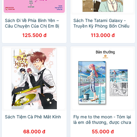
Sách Đi Về Phía Bình Yên –
Sách The Tatami Galaxy -
Câu Chuyện Của Chị Em Bị
Truyền Kỳ Phòng Bốn Chiếu
Bạo Lực, Xâm Hại Và Mua
Rưỡi
125.500 đ
113.000 đ
Bán Người (Song ngữ Anh -
Việt)
Sách Tiệm Cà Phê Mắt Kính
Fly me to the moon - Tóm lại
là em dễ thương, được chưa
- Tập 4
68.000 đ
55.000 đ