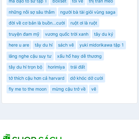
ma đạo tổ sư tập 1
boxset
tôi vẽ
thị trấn mèo
những nỗi sợ sâu thẳm
người bà tài giỏi vùng saga
đời về cơ bản là buồn...cười
ruột ơi là ruột
truyện đam mỹ
vương quốc trời xanh
tây du ký
here u are
tây du hí
sách vẽ
yuki midorikawa tập 1
lắng nghe cậu suy tư
xấu hổ hay dễ thương
tây du hí trọn bộ
horimiya
trái đất
tớ thích cậu hơn cả harvard
dở khóc dở cười
fly me to the moon
mừng cậu trở về
vẽ