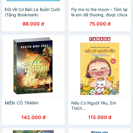
Đời Về Cơ Bản Là Buồn Cười
Fly me to the moon – Tóm lại
(Tặng Bookmark)
là em dễ thương, được chưa
- Tập 8
88.000 đ
75.000 đ
MIỀN CỎ TRANH
Nếu Có Người Yêu, Em
Thích…
142.000 đ
115.000 đ