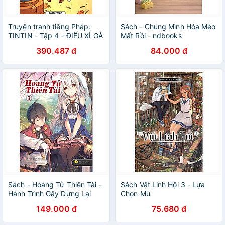
Truyện tranh tiếng Pháp:
Sách - Chúng Mình Hóa Mèo
TINTIN - Tập 4 - ĐIẾU XÌ GÀ
Mất Rồi - ndbooks
CỦA PHARAON
390.487 đ
84.000 đ
Sách - Hoàng Tử Thiên Tài -
Sách Vật Linh Hội 3 - Lựa
Hành Trình Gây Dựng Lại
Chọn Mù
Đất Nước Đang Lâm Nguy -
149.000 đ
75.680 đ
Tập 3 - Toru Toba - AZ Việt
Nam