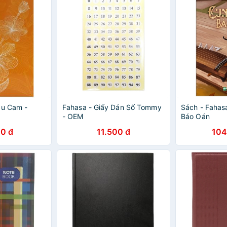
àu Cam -
Fahasa - Giấy Dán Số Tommy
Sách - Fahas
- OEM
Báo Oán
0 đ
11.500 đ
104