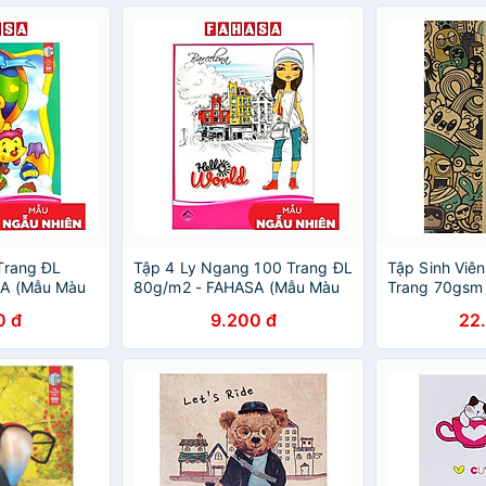
Trang ĐL
Tập 4 Ly Ngang 100 Trang ĐL
Tập Sinh Viên
SA (Mẫu Màu
80g/m2 - FAHASA (Mẫu Màu
Trang 70gsm
)
Giao Ngẫu Nhiên)
Punchy (Mẫu
0 đ
9.200 đ
22
Nhiên)