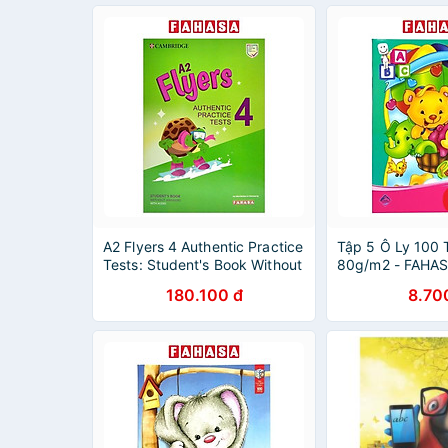
A2 Flyers 4 Authentic Practice
Tập 5 Ô Ly 100 
Tests: Student's Book Without
80g/m2 - FAHA
Answers With Audio - FAHASA
Giao Ngẫu Nhiên
180.100 đ
8.70
Reprint Edition