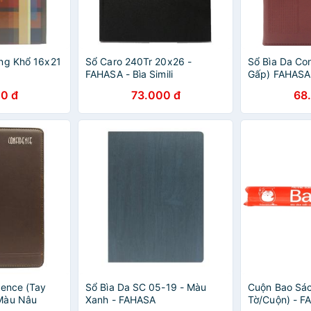
ng Khổ 16x21
Sổ Caro 240Tr 20x26 -
Sổ Bìa Da Co
FAHASA - Bìa Simili
Gấp) FAHASA
0 đ
73.000 đ
68
dence (Tay
Sổ Bìa Da SC 05-19 - Màu
Cuộn Bao Sác
Màu Nâu
Xanh - FAHASA
Tờ/Cuộn) - F