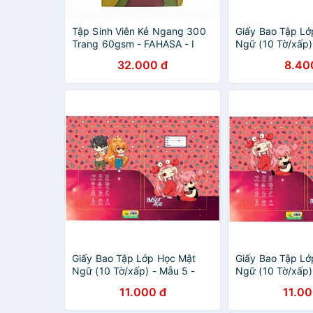
Tập Sinh Viên Kẻ Ngang 300
Giấy Bao Tập Lớ
Trang 60gsm - FAHASA - I
Ngữ (10 Tờ/xấp)
Still Believe!
FAHASA
32.000 đ
8.40
Giấy Bao Tập Lớp Học Mật
Giấy Bao Tập Lớ
Ngữ (10 Tờ/xấp) - Mẫu 5 -
Ngữ (10 Tờ/xấp)
FAHASA
FAHASA
11.000 đ
11.00