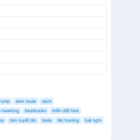
trump
elon musk
sách
n hawking
bestbooks
miền đất hứa
mp
hòn tuyết lăn
tesla
tiki trading
tuệ nghi