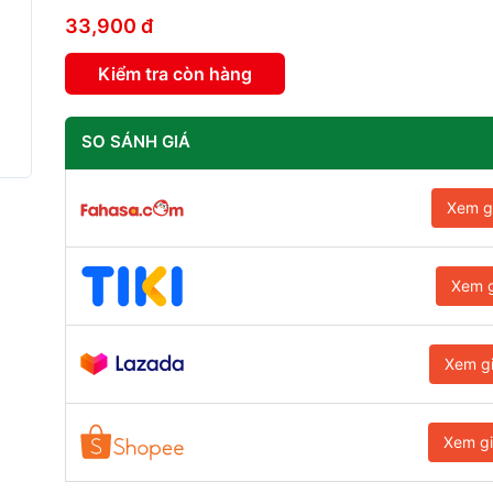
33,900 đ
Kiểm tra còn hàng
SO SÁNH GIÁ
Xem g
Xem g
Xem g
Xem g