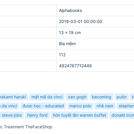
Alphabooks
2019-03-01 00:00:00
13 x 19 cm
Bìa mềm
112
4924767712449
rakami haruki
mật mã da vinci
van gogh
becoming
putin
 da vinci
được học - educated
marco polo
nhã nam
stephe
steve jobs
henry ford
hòn tuyết lăn warren buffet
donald tru
nic Treatment TheFaceShop