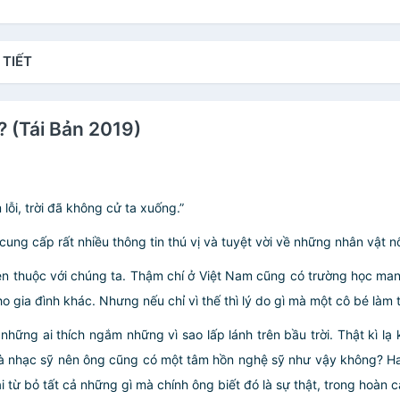
 TIẾT
? (Tái Bản 2019)
lỗi, trời đã không cử ta xuống.”
cung cấp rất nhiều thông tin thú vị và tuyệt vời về những nhân vật nổi 
quen thuộc với chúng ta. Thậm chí ở Việt Nam cũng có trường học ma
o gia đình khác. Nhưng nếu chỉ vì thế thì lý do gì mà một cô bé làm t
hững ai thích ngắm những vì sao lấp lánh trên bầu trời. Thật kì lạ k
ng là nhạc sỹ nên ông cũng có một tâm hồn nghệ sỹ như vậy không? H
i từ bỏ tất cả những gì mà chính ông biết đó là sự thật, trong hoàn c