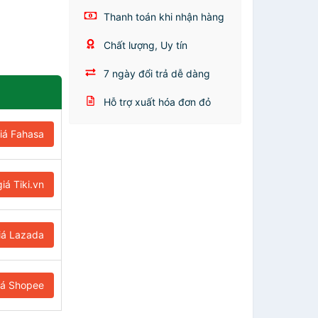
Thanh toán khi nhận hàng
Chất lượng, Uy tín
7 ngày đổi trả dễ dàng
Hỗ trợ xuất hóa đơn đỏ
iá Fahasa
iá Tiki.vn
iá Lazada
iá Shopee