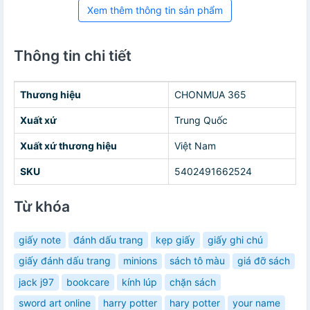
Xem thêm thông tin sản phẩm
Thông tin chi tiết
Thương hiệu
CHONMUA 365
Xuất xứ
Trung Quốc
Xuất xứ thương hiệu
Việt Nam
SKU
5402491662524
Từ khóa
giấy note
đánh dấu trang
kẹp giấy
giấy ghi chú
giấy đánh dấu trang
minions
sách tô màu
giá đỡ sách
jack j97
bookcare
kính lúp
chặn sách
sword art online
harry potter
hary potter
your name