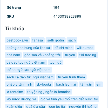
Số trang
164
SKU
4463038923899
Từ khóa
bestbooks.vn
fahasa
seth godin
sách
những anh hùng của lịch sử
hồ chí minh
will durant
nhã nam
góc sân và khoảng trời
truyện
tiki trading
ca dao tục ngữ việt nam
tục ngữ
thành ngữ tục ngữ việt nam
sách ca dao tục ngữ việt nam
truyện trinh thám
pháp y tần minh
skybooks
bạch lạc mai
tản văn
em
la fontaine
truyện ngụ ngôn la fontaine
lấy nước đường xa
gió và tình yêu thổi trên đất nước tôi
xuân diệu
quả địa cầu
con bò tía
nguyễn thị hoàng