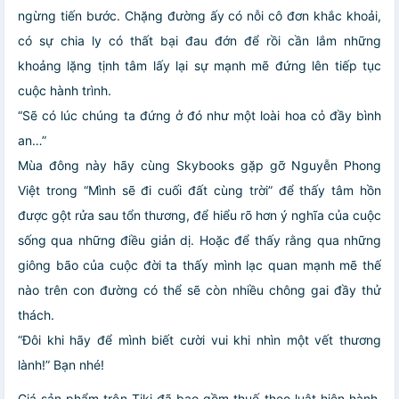
ngừng tiến bước. Chặng đường ấy có nỗi cô đơn khắc khoải,
có sự chia ly có thất bại đau đớn để rồi cần lắm những
khoảng lặng tịnh tâm lấy lại sự mạnh mẽ đứng lên tiếp tục
cuộc hành trình.
“Sẽ có lúc chúng ta đứng ở đó như một loài hoa cỏ đầy bình
an…”
Mùa đông này hãy cùng Skybooks gặp gỡ Nguyễn Phong
Việt trong “Mình sẽ đi cuối đất cùng trời” để thấy tâm hồn
được gột rửa sau tổn thương, để hiểu rõ hơn ý nghĩa của cuộc
sống qua những điều giản dị. Hoặc để thấy rằng qua những
giông bão của cuộc đời ta thấy mình lạc quan mạnh mẽ thế
nào trên con đường có thể sẽ còn nhiều chông gai đầy thử
thách.
“Đôi khi hãy để mình biết cười vui khi nhìn một vết thương
lành!” Bạn nhé!
Giá sản phẩm trên Tiki đã bao gồm thuế theo luật hiện hành.