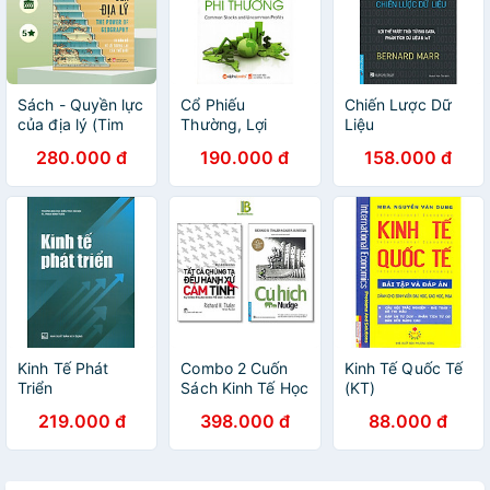
Sách - Quyền lực
Cổ Phiếu
Chiến Lược Dữ
của địa lý (Tim
Thường, Lợi
Liệu
Marshall) (Bìa
Nhuận Phi
280.000 đ
190.000 đ
158.000 đ
cứng) - Nhã Nam
Thường ( 2019 ) (
Official
Tặng Bookmark
Sáng Tạo )
Kinh Tế Phát
Combo 2 Cuốn
Kinh Tế Quốc Tế
Triển
Sách Kinh Tế Học
(KT)
Của Richard
219.000 đ
398.000 đ
88.000 đ
Thaler: Cú Hích +
Tất Cả Chúng Ta
Đều Hành Xử
Cảm Tính - Nobel